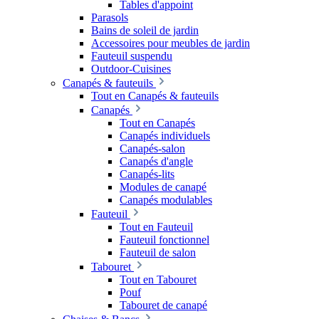
Tables d'appoint
Parasols
Bains de soleil de jardin
Accessoires pour meubles de jardin
Fauteuil suspendu
Outdoor-Cuisines
Canapés & fauteuils
Tout en Canapés & fauteuils
Canapés
Tout en Canapés
Canapés individuels
Canapés-salon
Canapés d'angle
Canapés-lits
Modules de canapé
Canapés modulables
Fauteuil
Tout en Fauteuil
Fauteuil fonctionnel
Fauteuil de salon
Tabouret
Tout en Tabouret
Pouf
Tabouret de canapé