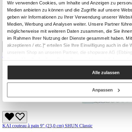
Wir verwenden Cookies, um Inhalte und Anzeigen zu personal
En stock
Medien anbieten zu können und die Zugriffe auf unsere Web
geben wir Informationen zu Ihrer Verwendung unserer Websit
Medien, Werbung und Analysen weiter. Unsere Partner führe
möglicherweise mit weiteren Daten zusammen, die Sie ihnen b
im Rahmen Ihrer Nutzung der Dienste gesammelt haben. Mit K
akzeptieren / etc.]“ erteilen Sie Ihre Einwilligung auch in die
unserem Shop an unseren Partner, die shopware AG (Ebbing
KAI couteau universel 4" (10,0 cm) SHUN Classic
Deutschland), die diese Daten Ihnen nicht persönlich zuordn
Prix régulier :
125 €
Zwecken (z.B. Produktverbesserungen, Marktverhaltensanaly
En stock
Alle zulassen
En stock
Anpassen
KAI couteau à pain 9" (23,0 cm) SHUN Classic