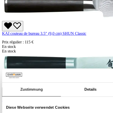
KAI couteau de bureau 3.5" (9,0 cm) SHUN Classic
Prix régulier :
115 €
En stock
En stock
Zustimmung
Details
KAI Santoku 7.0" (18,0 cm) SHUN Classic
Diese Webseite verwendet Cookies
Prix régulier :
215 €
En stock