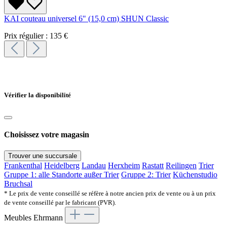
KAI couteau universel 6" (15,0 cm) SHUN Classic
Prix régulier :
135 €
Vérifier la disponibilité
Choisissez votre magasin
Trouver une succursale
Frankenthal
Heidelberg
Landau
Herxheim
Rastatt
Reilingen
Trier
Gruppe 1: alle Standorte außer Trier
Gruppe 2: Trier
Küchenstudio
Bruchsal
* Le prix de vente conseillé se réfère à notre ancien prix de vente ou à un prix
de vente conseillé par le fabricant (PVR).
Meubles Ehrmann