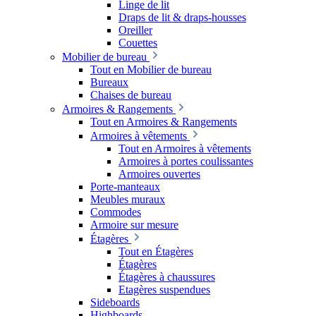
Linge de lit
Draps de lit & draps-housses
Oreiller
Couettes
Mobilier de bureau
Tout en Mobilier de bureau
Bureaux
Chaises de bureau
Armoires & Rangements
Tout en Armoires & Rangements
Armoires à vêtements
Tout en Armoires à vêtements
Armoires à portes coulissantes
Armoires ouvertes
Porte-manteaux
Meubles muraux
Commodes
Armoire sur mesure
Étagères
Tout en Étagères
Étagères
Étagères à chaussures
Etagères suspendues
Sideboards
Highboards