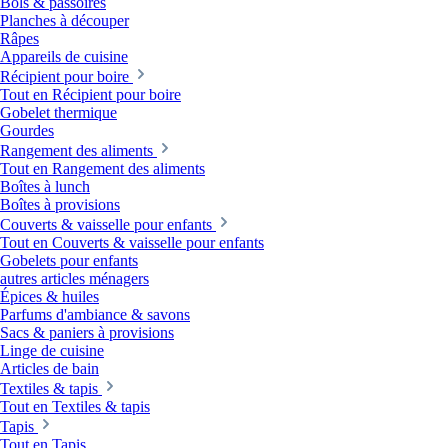
Bols & passoires
Planches à découper
Râpes
Appareils de cuisine
Récipient pour boire
Tout en Récipient pour boire
Gobelet thermique
Gourdes
Rangement des aliments
Tout en Rangement des aliments
Boîtes à lunch
Boîtes à provisions
Couverts & vaisselle pour enfants
Tout en Couverts & vaisselle pour enfants
Gobelets pour enfants
autres articles ménagers
Épices & huiles
Parfums d'ambiance & savons
Sacs & paniers à provisions
Linge de cuisine
Articles de bain
Textiles & tapis
Tout en Textiles & tapis
Tapis
Tout en Tapis