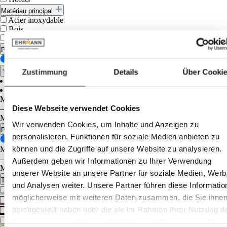
Matériau principal
Acier inoxydable
Bois
Métal
Profondeur
Zustimmung
Details
Über Cooki
Minimum
cm
Diese Webseite verwendet Cookies
–
Maximum
cm
Wir verwenden Cookies, um Inhalte und Anzeigen zu
Prix
personalisieren, Funktionen für soziale Medien anbieten zu
können und die Zugriffe auf unsere Website zu analysieren.
Minimum
€
–
Außerdem geben wir Informationen zu Ihrer Verwendung
Maximum
€
unserer Website an unsere Partner für soziale Medien, Wer
Teinte de couleur
und Analysen weiter. Unsere Partner führen diese Informatio
argent
möglicherweise mit weiteren Daten zusammen, die Sie ihne
marron
bereitgestellt haben oder die sie im Rahmen Ihrer Nutzung d
noir
or
Dienste gesammelt haben. Mit Klick auf „[Zustimmen / Alles