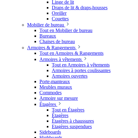
Linge de lit
Draps de lit & draps-housses
Oreiller
Couettes
Mobilier de bureau
Tout en Mobilier de bureau
Bureaux
Chaises de bureau
Armoires & Rangements
Tout en Armoires & Rangements
Armoires à vêtements
Tout en Armoires à vêtements
Armoires à portes coulissantes
Armoires ouvertes
Porte-manteaux
Meubles muraux
Commodes
Armoire sur mesure
Étagères
Tout en Étagères
Étagères
Étagères à chaussures
Etagères suspendues
Sideboards
Highboards