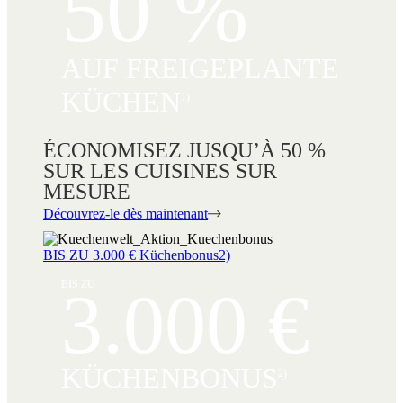
50 %
AUF FREIGEPLANTE
KÜCHEN
1)
ÉCONOMISEZ JUSQU’À 50 %
SUR LES CUISINES SUR
MESURE
Découvrez-le dès maintenant
BIS ZU 3.000 € Küchenbonus2)
BIS ZU
3.000 €
KÜCHENBONUS
2)