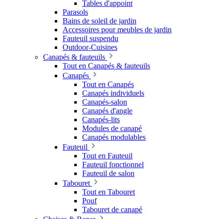
Tables d'appoint
Parasols
Bains de soleil de jardin
Accessoires pour meubles de jardin
Fauteuil suspendu
Outdoor-Cuisines
Canapés & fauteuils
Tout en Canapés & fauteuils
Canapés
Tout en Canapés
Canapés individuels
Canapés-salon
Canapés d'angle
Canapés-lits
Modules de canapé
Canapés modulables
Fauteuil
Tout en Fauteuil
Fauteuil fonctionnel
Fauteuil de salon
Tabouret
Tout en Tabouret
Pouf
Tabouret de canapé