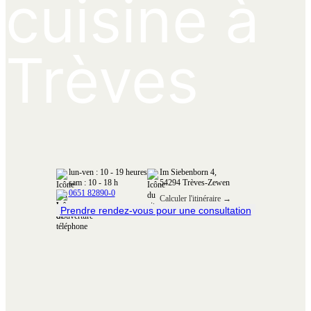
cuisine à
Trèves
lun-ven : 10 - 19 heures
Im Siebenborn 4,
sam : 10 - 18 h
54294 Trèves-Zewen
0651 82890-0
Calculer l'itinéraire →
Prendre rendez-vous pour une consultation