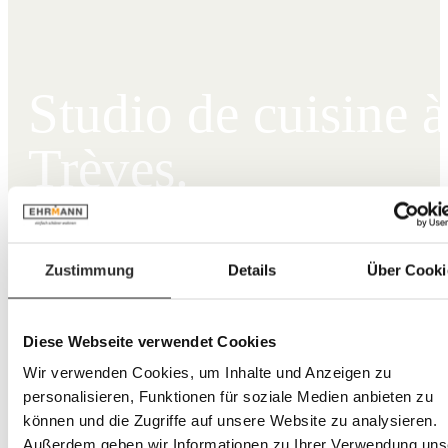
Studio de cuisine à
Trèves.
lun–ven : 10 – 19 heures
sam : 10 – 18 heures
Zustimmung
Details
Über Cooki
0651 82890-0
Im Siebenborn 4,
54294 Trèves-Zewen
Diese Webseite verwendet Cookies
Calculer l'itinéraire →
Wir verwenden Cookies, um Inhalte und Anzeigen zu
Prendre rendez-vous pour une consultation
personalisieren, Funktionen für soziale Medien anbieten zu
können und die Zugriffe auf unsere Website zu analysieren.
Außerdem geben wir Informationen zu Ihrer Verwendung uns