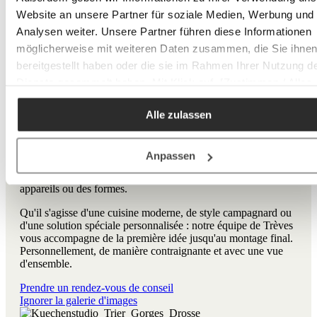
Website an unsere Partner für soziale Medien, Werbung und
Analysen weiter. Unsere Partner führen diese Informationen
Votre studio de cuisine à
möglicherweise mit weiteren Daten zusammen, die Sie ihne
bereitgestellt haben oder die sie im Rahmen Ihrer Nutzung d
Trèves pour une planification
Dienste gesammelt haben. Mit Klick auf „[Zustimmen / Alles
de cuisine individuelle
akzeptieren / etc.]“ erteilen Sie Ihre Einwilligung auch in die
Alle zulassen
Weitergabe über Ihr Verhalten in unserem Shop an unseren
Partner, die shopware AG (Ebbinghoff 10, 48624 Schöppinge
Dans notre studio de cuisines à Trèves, nous ne planifions pas
Deutschland), die diese Daten Ihnen nicht persönlich zuordn
les cuisines selon un schéma, mais selon le quotidien. Nous
Anpassen
parlons des habitudes, des processus et de ce qui est vraiment
kann, sie aber zu eigenen Zwecken (z.B.
important pour vous - avant de parler des façades, des
Produktverbesserungen, Marktverhaltensanalysen) verarbei
appareils ou des formes.
darf.
Qu'il s'agisse d'une cuisine moderne, de style campagnard ou
d'une solution spéciale personnalisée : notre équipe de Trèves
vous accompagne de la première idée jusqu'au montage final.
Personnellement, de manière contraignante et avec une vue
d'ensemble.
Prendre un rendez-vous de conseil
Ignorer la galerie d'images