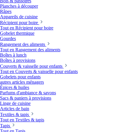
Bols & passoires
Planches à découper
Râpes
Appareils de cuisine
Récipient pour boire
Tout en Récipient pour boire
Gobelet thermique
Gourdes
Rangement des aliments
Tout en Rangement des aliments
Boîtes à lunch
Boîtes à provisions
Couverts & vaisselle pour enfants
Tout en Couverts & vaisselle pour enfants
Gobelets pour enfants
autres articles ménagers
Épices & huiles
Parfums d'ambiance & savons
Sacs & paniers à provisions
Linge de cuisine
Articles de bain
Textiles & tapis
Tout en Textiles & tapis
Tapis
Tout en Tapis