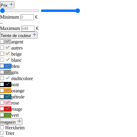
Prix
Minimum
€
–
Maximum
€
Teinte de couleur
argent
autres
beige
blanc
bleu
gris
multicolore
noir
orange
pétrole
rose
rouge
vert
magasin
Herxheim
Trier