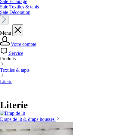
Sale Éclairage
Sale Textiles & tapis
Sale Décoration
Menu
Votre compte
Service
Produits
Textiles & tapis
Literie
Literie
Draps de lit & draps-housses