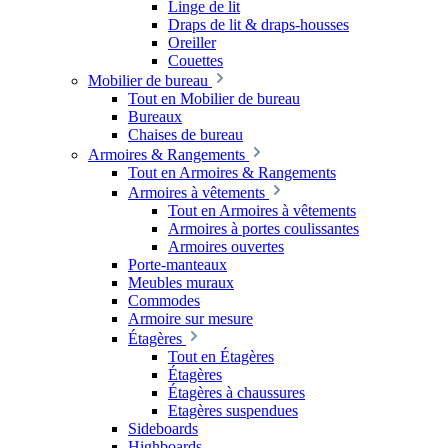
Linge de lit
Draps de lit & draps-housses
Oreiller
Couettes
Mobilier de bureau
Tout en Mobilier de bureau
Bureaux
Chaises de bureau
Armoires & Rangements
Tout en Armoires & Rangements
Armoires à vêtements
Tout en Armoires à vêtements
Armoires à portes coulissantes
Armoires ouvertes
Porte-manteaux
Meubles muraux
Commodes
Armoire sur mesure
Étagères
Tout en Étagères
Étagères
Étagères à chaussures
Etagères suspendues
Sideboards
Highboards