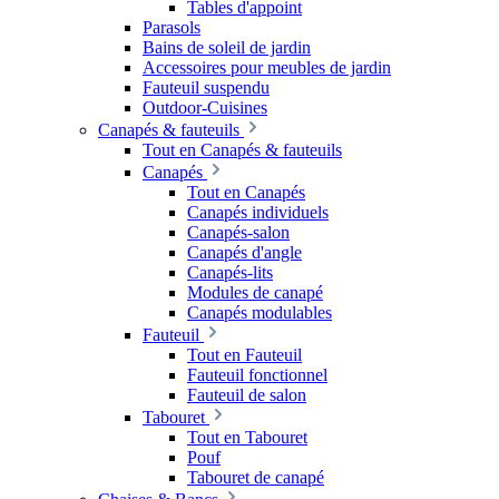
Tables d'appoint
Parasols
Bains de soleil de jardin
Accessoires pour meubles de jardin
Fauteuil suspendu
Outdoor-Cuisines
Canapés & fauteuils
Tout en Canapés & fauteuils
Canapés
Tout en Canapés
Canapés individuels
Canapés-salon
Canapés d'angle
Canapés-lits
Modules de canapé
Canapés modulables
Fauteuil
Tout en Fauteuil
Fauteuil fonctionnel
Fauteuil de salon
Tabouret
Tout en Tabouret
Pouf
Tabouret de canapé