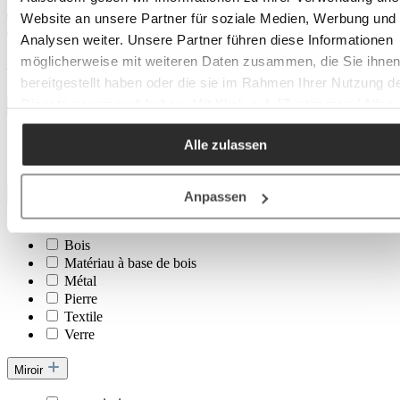
Website an unsere Partner für soziale Medien, Werbung und
Analysen weiter. Unsere Partner führen diese Informationen
Minimum
cm
möglicherweise mit weiteren Daten zusammen, die Sie ihne
–
bereitgestellt haben oder die sie im Rahmen Ihrer Nutzung d
Maximum
cm
Dienste gesammelt haben. Mit Klick auf „[Zustimmen / Alles
Marque
akzeptieren / etc.]“ erteilen Sie Ihre Einwilligung auch in die
Faee
Alle zulassen
Weitergabe über Ihr Verhalten in unserem Shop an unseren
Kare Design
Partner, die shopware AG (Ebbinghoff 10, 48624 Schöppinge
Deutschland), die diese Daten Ihnen nicht persönlich zuordn
Matériau principal
Anpassen
kann, sie aber zu eigenen Zwecken (z.B.
Acier
Produktverbesserungen, Marktverhaltensanalysen) verarbei
Bois
darf.
Matériau à base de bois
Métal
Pierre
Textile
Verre
Miroir