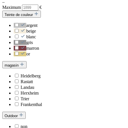
–
Maximum
€
Teinte de couleur
argent
beige
blanc
gris
marron
or
magasin
Heidelberg
Rastatt
Landau
Herxheim
Trier
Frankenthal
Outdoor
non