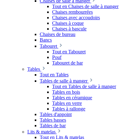
Chaises de salle à manger
Tout en Chaises de salle à manger
Chaises rembourrées
Chaises avec accoudoirs
Chaises à coque
Chaises à bascule
Chaises de bureau
Bancs
Tabouret
Tout en Tabouret
Pouf
Tabouret de bar
Tables
Tout en Tables
Tables de salle à manger
Tout en Tables de salle à manger
Tables en bois
Tables en céramique
Tables en verre
Tables à rallonge
Tables d'appoint
Tables basses
Tables de bar
Lits & matelas
Tout en Lits & matelas