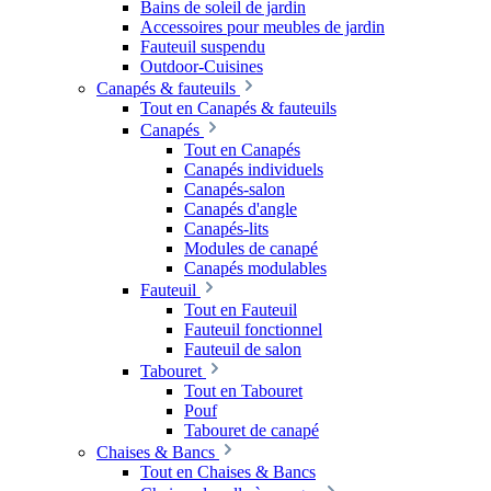
Bains de soleil de jardin
Accessoires pour meubles de jardin
Fauteuil suspendu
Outdoor-Cuisines
Canapés & fauteuils
Tout en Canapés & fauteuils
Canapés
Tout en Canapés
Canapés individuels
Canapés-salon
Canapés d'angle
Canapés-lits
Modules de canapé
Canapés modulables
Fauteuil
Tout en Fauteuil
Fauteuil fonctionnel
Fauteuil de salon
Tabouret
Tout en Tabouret
Pouf
Tabouret de canapé
Chaises & Bancs
Tout en Chaises & Bancs