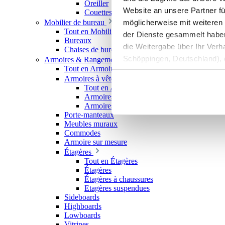
Oreiller
Website an unsere Partner fü
Couettes
möglicherweise mit weiteren
Mobilier de bureau
Tout en Mobilier de bureau
der Dienste gesammelt haben. 
Bureaux
die Weitergabe über Ihr Ver
Chaises de bureau
Schöppingen, Deutschland), d
Armoires & Rangements
Tout en Armoires & Rangements
Produktverbesserungen, Mark
Armoires à vêtements
Tout en Armoires à vêtements
Armoires à portes coulissantes
Armoires ouvertes
Porte-manteaux
Meubles muraux
Commodes
Armoire sur mesure
Étagères
Tout en Étagères
Étagères
Étagères à chaussures
Etagères suspendues
Sideboards
Highboards
Lowboards
Vitrines