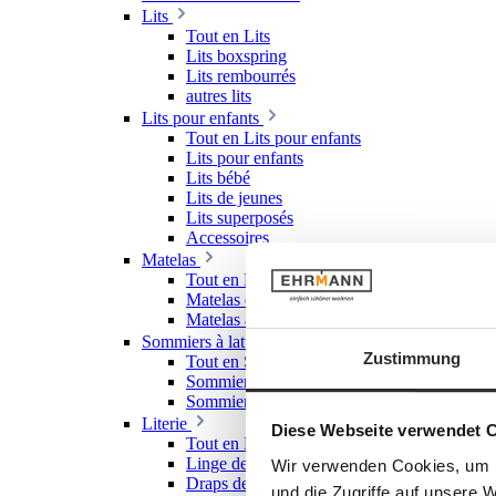
Lits
Tout en Lits
Lits boxspring
Lits rembourrés
autres lits
Lits pour enfants
Tout en Lits pour enfants
Lits pour enfants
Lits bébé
Lits de jeunes
Lits superposés
Accessoires
Matelas
Tout en Matelas
Matelas en mousse froide
Matelas à ressorts
Sommiers à lattes
Zustimmung
Tout en Sommiers à lattes
Sommiers à lattes rigides
Sommiers à lattes réglables
Literie
Diese Webseite verwendet 
Tout en Literie
Linge de lit
Wir verwenden Cookies, um I
Draps de lit & draps-housses
und die Zugriffe auf unsere 