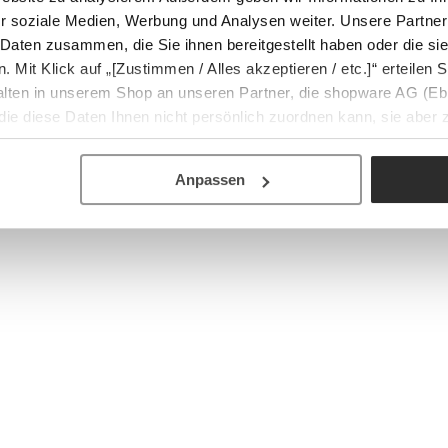
r soziale Medien, Werbung und Analysen weiter. Unsere Partner
 Daten zusammen, die Sie ihnen bereitgestellt haben oder die s
Mit Klick auf „[Zustimmen / Alles akzeptieren / etc.]“ erteilen Si
halten in unserem Shop an unseren Partner, die shopware AG (Eb
ie diese Daten Ihnen nicht persönlich zuordnen kann, sie aber
tverhaltensanalysen) verarbeiten darf.
Anpassen