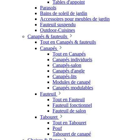
Tables d'appoint
Parasols
Bains de soleil de jardin
Accessoires pour meubles de jardin
Fauteuil suspendu
Outdoor-Cuisines
Canapés & fauteuils
Tout en Canapés & fauteuils
Canapés
Tout en Canapés
Canapés individuels
Canapés-salon
Canapés d'angle
Canapés-lits
Modules de canapé
Canapés modulables
Fauteuil
Tout en Fauteuil
Fauteuil fonctionnel
Fauteuil de salon
Tabouret
Tout en Tabouret
Pouf
Tabouret de canapé