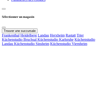
Sélectionner un magasin
Trouver une succursale
Frankenthal
Heidelberg
Landau
Herxheim
Rastatt
Trier
Küchenstudio Bruchsal
Küchenstudio Karlsruhe
Küchenstudio
Landau
Küchenstudio Sinsheim
Küchenstudio Viernheim