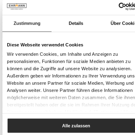
Minimum
cm
–
Zustimmung
Details
Über Cooki
Maximum
cm
Hauteur
Diese Webseite verwendet Cookies
Wir verwenden Cookies, um Inhalte und Anzeigen zu
personalisieren, Funktionen für soziale Medien anbieten zu
können und die Zugriffe auf unsere Website zu analysieren.
Außerdem geben wir Informationen zu Ihrer Verwendung uns
Website an unsere Partner für soziale Medien, Werbung und
Minimum
cm
Analysen weiter. Unsere Partner führen diese Informationen
–
möglicherweise mit weiteren Daten zusammen, die Sie ihne
Maximum
cm
bereitgestellt haben oder die sie im Rahmen Ihrer Nutzung d
Largeur
Dienste gesammelt haben. Mit Klick auf „[Zustimmen / Alles
akzeptieren / etc.]“ erteilen Sie Ihre Einwilligung auch in die
Alle zulassen
Weitergabe über Ihr Verhalten in unserem Shop an unseren
Partner, die shopware AG (Ebbinghoff 10, 48624 Schöppinge