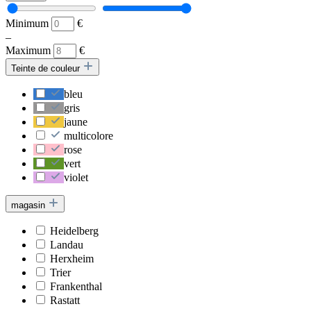
Minimum
€
–
Maximum
€
Teinte de couleur
bleu
gris
jaune
multicolore
rose
vert
violet
magasin
Heidelberg
Landau
Herxheim
Trier
Frankenthal
Rastatt