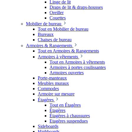
Linge de lit
Draps de lit & draps-housses
Oreiller
Couettes
Mobilier de bureau
Tout en Mobilier de bureau
Bureaux
Chaises de bureau
Armoires & Rangements
Tout en Armoires & Rangements
Armoires à vêtements
Tout en Armoires à vêtements
Armoires à portes coulissantes
Armoires ouvertes
Porte-manteaux
Meubles muraux
Commodes
Armoire sur mesure
Étagères
Tout en Étagères
Étagères
Étagères à chaussures
Etagères suspendues
Sideboards
Highboards