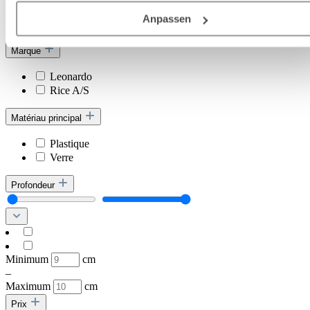
Minimum
cm
Deutschland), die diese Daten Ihnen nicht persönlich zuordn
Anpassen
–
kann, sie aber zu eigenen Zwecken (z.B.
Maximum
cm
Produktverbesserungen, Marktverhaltensanalysen) verarbei
Marque
darf.
Leonardo
Rice A/S
Matériau principal
Plastique
Verre
Profondeur
Minimum
cm
–
Maximum
cm
Prix