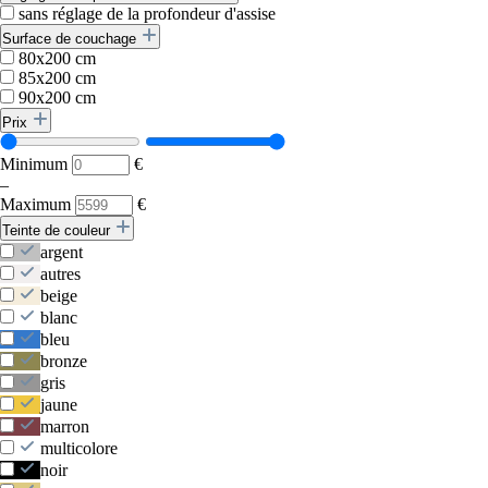
sans réglage de la profondeur d'assise
Surface de couchage
80x200 cm
85x200 cm
90x200 cm
Prix
Minimum
€
–
Maximum
€
Teinte de couleur
argent
autres
beige
blanc
bleu
bronze
gris
jaune
marron
multicolore
noir