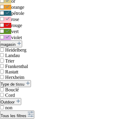
or
orange
pétrole
rose
rouge
vert
violet
magasin
Heidelberg
Landau
Trier
Frankenthal
Rastatt
Herxheim
Type de tissu
Bouclé
Cord
Outdoor
non
Tous les filtres