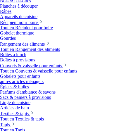
Bols & passoires
Planches à découper
Râpes
Appareils de cuisine
Récipient pour boire
Tout en Récipient pour boire
Gobelet thermique
Gourdes
Rangement des aliments
Tout en Rangement des aliments
Boîtes à lunch
Boîtes à provisions
Couverts & vaisselle pour enfants
Tout en Couverts & vaisselle pour enfants
Gobelets pour enfants
autres articles ménagers
Épices & huiles
Parfums d'ambiance & savons
Sacs & paniers à provisions
Linge de cuisine
Articles de bain
Textiles & tapis
Tout en Textiles & tapis
Tapis
Tout en Tapis