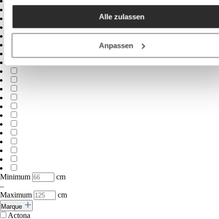
akzeptieren / etc.]“ erteilen Sie Ihre Einwilligung auch in die
Alle zulassen
Weitergabe über Ihr Verhalten in unserem Shop an unseren
Partner, die shopware AG (Ebbinghoff 10, 48624 Schöppinge
Deutschland), die diese Daten Ihnen nicht persönlich zuordn
Anpassen
kann, sie aber zu eigenen Zwecken (z.B.
Produktverbesserungen, Marktverhaltensanalysen) verarbei
darf.
Minimum
cm
–
Maximum
cm
Marque
Actona