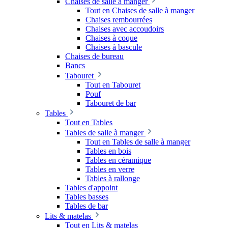
Chaises de salle à manger
Tout en Chaises de salle à manger
Chaises rembourrées
Chaises avec accoudoirs
Chaises à coque
Chaises à bascule
Chaises de bureau
Bancs
Tabouret
Tout en Tabouret
Pouf
Tabouret de bar
Tables
Tout en Tables
Tables de salle à manger
Tout en Tables de salle à manger
Tables en bois
Tables en céramique
Tables en verre
Tables à rallonge
Tables d'appoint
Tables basses
Tables de bar
Lits & matelas
Tout en Lits & matelas