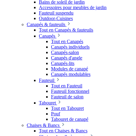
Bains de soleil de jardin
Accessoires pour meubles de jardin
Fauteuil suspendu
Outdoor-Cuisines
Canapés & fauteuils
Tout en Canapés & fauteuils
Canapés
Tout en Canapés
Canapés individuels
Canapés-salon
Canapés d'angle
Canapés-lits
Modules de canapé
Canapés modulables
Fauteuil
Tout en Fauteuil
Fauteuil fonctionnel
Fauteuil de salon
Tabouret
Tout en Tabouret
Pouf
Tabouret de canapé
Chaises & Bancs
Tout en Chaises & Bancs