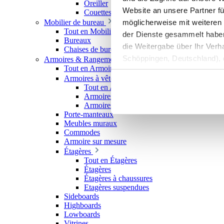
Oreiller
Website an unsere Partner fü
Couettes
möglicherweise mit weiteren
Mobilier de bureau
Tout en Mobilier de bureau
der Dienste gesammelt haben. 
Bureaux
die Weitergabe über Ihr Ver
Chaises de bureau
Schöppingen, Deutschland), d
Armoires & Rangements
Tout en Armoires & Rangements
Produktverbesserungen, Mark
Armoires à vêtements
Tout en Armoires à vêtements
Armoires à portes coulissantes
Armoires ouvertes
Porte-manteaux
Meubles muraux
Commodes
Armoire sur mesure
Étagères
Tout en Étagères
Étagères
Étagères à chaussures
Etagères suspendues
Sideboards
Highboards
Lowboards
Vitrines