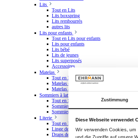
Lits
Tout en Lits
Lits boxspring
Lits rembourrés
autres lits
Lits pour enfants
Tout en Lits pour enfants
Lits pour enfants
Lits bébé
Lits de jeunes
Lits superposés
Accessoires
Matelas
Tout en Matelas
Matelas en mousse froide
Matelas à ressorts
Sommiers à lattes
Zustimmung
Tout en Sommiers à lattes
Sommiers à lattes rigides
Sommiers à lattes réglables
Literie
Diese Webseite verwendet 
Tout en Literie
Linge de lit
Wir verwenden Cookies, um I
Draps de lit & draps-housses
und die Zugriffe auf unsere 