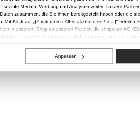
r soziale Medien, Werbung und Analysen weiter. Unsere Partner
 Daten zusammen, die Sie ihnen bereitgestellt haben oder die s
Mit Klick auf „[Zustimmen / Alles akzeptieren / etc.]“ erteilen Si
halten in unserem Shop an unseren Partner, die shopware AG (Eb
ie diese Daten Ihnen nicht persönlich zuordnen kann, sie aber
tverhaltensanalysen) verarbeiten darf.
Anpassen