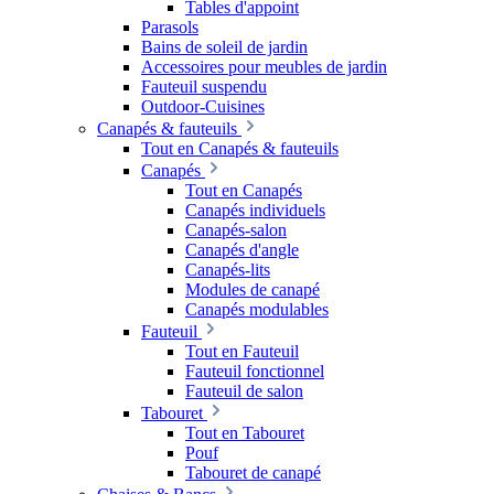
Tables d'appoint
Parasols
Bains de soleil de jardin
Accessoires pour meubles de jardin
Fauteuil suspendu
Outdoor-Cuisines
Canapés & fauteuils
Tout en Canapés & fauteuils
Canapés
Tout en Canapés
Canapés individuels
Canapés-salon
Canapés d'angle
Canapés-lits
Modules de canapé
Canapés modulables
Fauteuil
Tout en Fauteuil
Fauteuil fonctionnel
Fauteuil de salon
Tabouret
Tout en Tabouret
Pouf
Tabouret de canapé