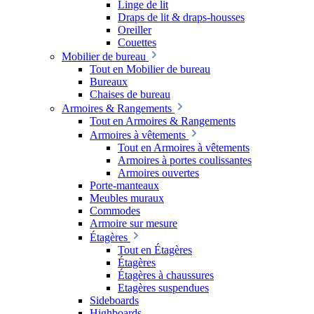
Linge de lit
Draps de lit & draps-housses
Oreiller
Couettes
Mobilier de bureau
Tout en Mobilier de bureau
Bureaux
Chaises de bureau
Armoires & Rangements
Tout en Armoires & Rangements
Armoires à vêtements
Tout en Armoires à vêtements
Armoires à portes coulissantes
Armoires ouvertes
Porte-manteaux
Meubles muraux
Commodes
Armoire sur mesure
Étagères
Tout en Étagères
Étagères
Étagères à chaussures
Etagères suspendues
Sideboards
Highboards