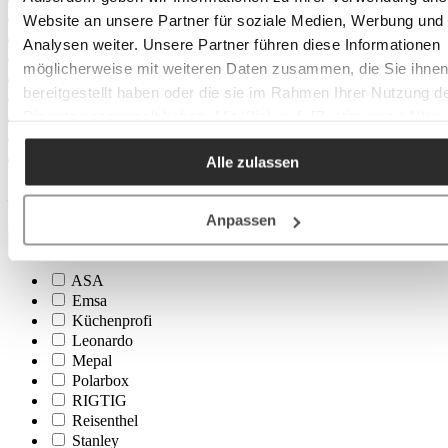
Website an unsere Partner für soziale Medien, Werbung und
Analysen weiter. Unsere Partner führen diese Informationen
möglicherweise mit weiteren Daten zusammen, die Sie ihne
bereitgestellt haben oder die sie im Rahmen Ihrer Nutzung d
Dienste gesammelt haben. Mit Klick auf „[Zustimmen / Alles
akzeptieren / etc.]“ erteilen Sie Ihre Einwilligung auch in die
Alle zulassen
Weitergabe über Ihr Verhalten in unserem Shop an unseren
Minimum
cm
Partner, die shopware AG (Ebbinghoff 10, 48624 Schöppinge
–
Deutschland), die diese Daten Ihnen nicht persönlich zuordn
Maximum
cm
Anpassen
kann, sie aber zu eigenen Zwecken (z.B.
Marque
Produktverbesserungen, Marktverhaltensanalysen) verarbei
ASA
darf.
Emsa
Küchenprofi
Leonardo
Mepal
Polarbox
RIGTIG
Reisenthel
Stanley