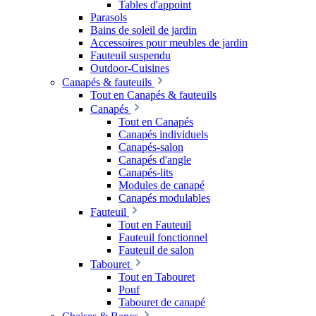
Tables d'appoint
Parasols
Bains de soleil de jardin
Accessoires pour meubles de jardin
Fauteuil suspendu
Outdoor-Cuisines
Canapés & fauteuils
Tout en Canapés & fauteuils
Canapés
Tout en Canapés
Canapés individuels
Canapés-salon
Canapés d'angle
Canapés-lits
Modules de canapé
Canapés modulables
Fauteuil
Tout en Fauteuil
Fauteuil fonctionnel
Fauteuil de salon
Tabouret
Tout en Tabouret
Pouf
Tabouret de canapé