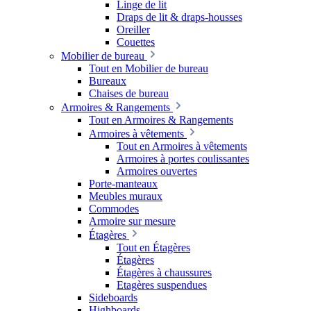
Linge de lit
Draps de lit & draps-housses
Oreiller
Couettes
Mobilier de bureau
Tout en Mobilier de bureau
Bureaux
Chaises de bureau
Armoires & Rangements
Tout en Armoires & Rangements
Armoires à vêtements
Tout en Armoires à vêtements
Armoires à portes coulissantes
Armoires ouvertes
Porte-manteaux
Meubles muraux
Commodes
Armoire sur mesure
Étagères
Tout en Étagères
Étagères
Étagères à chaussures
Etagères suspendues
Sideboards
Highboards