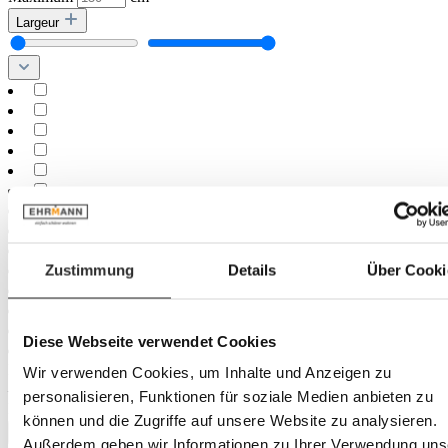
Largeur
Zustimmung
Details
Über Cooki
Diese Webseite verwendet Cookies
Minimum
cm
Wir verwenden Cookies, um Inhalte und Anzeigen zu
–
personalisieren, Funktionen für soziale Medien anbieten zu
Maximum
cm
können und die Zugriffe auf unsere Website zu analysieren.
Marque
Außerdem geben wir Informationen zu Ihrer Verwendung uns