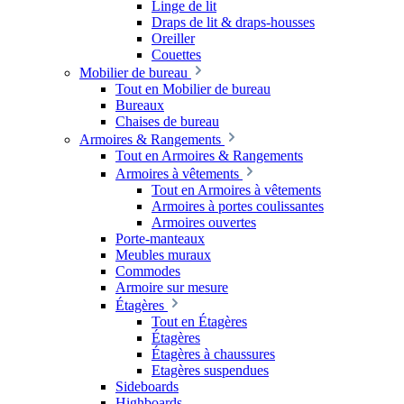
Linge de lit
Draps de lit & draps-housses
Oreiller
Couettes
Mobilier de bureau
Tout en Mobilier de bureau
Bureaux
Chaises de bureau
Armoires & Rangements
Tout en Armoires & Rangements
Armoires à vêtements
Tout en Armoires à vêtements
Armoires à portes coulissantes
Armoires ouvertes
Porte-manteaux
Meubles muraux
Commodes
Armoire sur mesure
Étagères
Tout en Étagères
Étagères
Étagères à chaussures
Etagères suspendues
Sideboards
Highboards