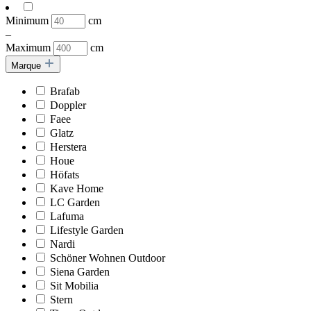
Minimum
cm
–
Maximum
cm
Marque
Brafab
Doppler
Faee
Glatz
Herstera
Houe
Höfats
Kave Home
LC Garden
Lafuma
Lifestyle Garden
Nardi
Schöner Wohnen Outdoor
Siena Garden
Sit Mobilia
Stern