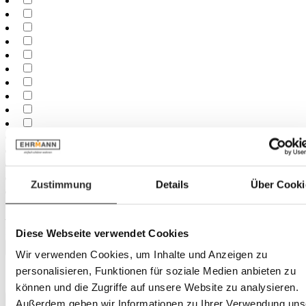
Zustimmung
Details
Über Cooki
Minimum
cm
–
Maximum
cm
Diese Webseite verwendet Cookies
Dos
Wir verwenden Cookies, um Inhalte und Anzeigen zu
personalisieren, Funktionen für soziale Medien anbieten zu
faux
können und die Zugriffe auf unsere Website zu analysieren.
Empilable
Außerdem geben wir Informationen zu Ihrer Verwendung uns