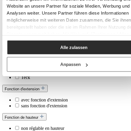
Website an unsere Partner für soziale Medien, Werbung und
empilable
Analysen weiter. Unsere Partner führen diese Informationen
non empilable
möglicherweise mit weiteren Daten zusammen, die Sie ihne
Espace de rangement
bereitgestellt haben oder die sie im Rahmen Ihrer Nutzung d
Dienste gesammelt haben. Mit Klick auf „[Zustimmen / Alles
sans espace de rangement
akzeptieren / etc.]“ erteilen Sie Ihre Einwilligung auch in die
Alle zulassen
Weitergabe über Ihr Verhalten in unserem Shop an unseren
Essence de bois
Partner, die shopware AG (Ebbinghoff 10, 48624 Schöppinge
Acacia
Deutschland), die diese Daten Ihnen nicht persönlich zuordn
Anpassen
Bambou
kann, sie aber zu eigenen Zwecken (z.B.
Frêne
Produktverbesserungen, Marktverhaltensanalysen) verarbei
Teck
darf.
Fonction d'extension
avec fonction d'extension
sans fonction d'extension
Fonction de hauteur
non réglable en hauteur