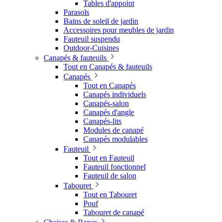
Tables d'appoint
Parasols
Bains de soleil de jardin
Accessoires pour meubles de jardin
Fauteuil suspendu
Outdoor-Cuisines
Canapés & fauteuils
Tout en Canapés & fauteuils
Canapés
Tout en Canapés
Canapés individuels
Canapés-salon
Canapés d'angle
Canapés-lits
Modules de canapé
Canapés modulables
Fauteuil
Tout en Fauteuil
Fauteuil fonctionnel
Fauteuil de salon
Tabouret
Tout en Tabouret
Pouf
Tabouret de canapé