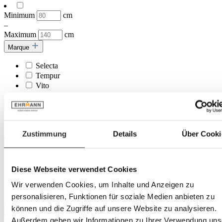
Minimum
cm
–
Maximum
cm
Marque
Selecta
Tempur
Vito
Matelas
exclusif
Zustimmung
Details
Über Cooki
Matériau principal
Bois
Diese Webseite verwendet Cookies
Matériau à base de bois
Métal
Wir verwenden Cookies, um Inhalte und Anzeigen zu
Plastique
personalisieren, Funktionen für soziale Medien anbieten zu
können und die Zugriffe auf unsere Website zu analysieren.
Profondeur
Außerdem geben wir Informationen zu Ihrer Verwendung uns