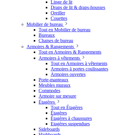
Linge de lit
Draps de lit & draps-housses
Oreiller
Couettes
Mobilier de bureau
Tout en Mobilier de bureau
Bureaux
Chaises de bureau
Armoires & Rangements
Tout en Armoires & Rangements
Armoires à vêtements
Tout en Armoires à vêtements
Armoires à portes coulissantes
Armoires ouvertes
Porte-manteaux
Meubles muraux
Commodes
Armoire sur mesure
Étagères
Tout en Étagères
Étagères
Étagères à chaussures
Etagères suspendues
Sideboards
Highboards