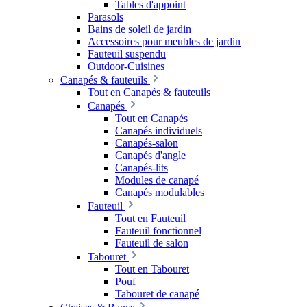
Tables d'appoint
Parasols
Bains de soleil de jardin
Accessoires pour meubles de jardin
Fauteuil suspendu
Outdoor-Cuisines
Canapés & fauteuils
Tout en Canapés & fauteuils
Canapés
Tout en Canapés
Canapés individuels
Canapés-salon
Canapés d'angle
Canapés-lits
Modules de canapé
Canapés modulables
Fauteuil
Tout en Fauteuil
Fauteuil fonctionnel
Fauteuil de salon
Tabouret
Tout en Tabouret
Pouf
Tabouret de canapé