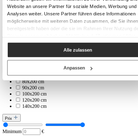
Website an unsere Partner für soziale Medien, Werbung und
Analysen weiter. Unsere Partner führen diese Informationen
Minimum
cm
möglicherweise mit weiteren Daten zusammen, die Sie ihne
–
bereitgestellt haben oder die sie im Rahmen Ihrer Nutzung d
Maximum
cm
Dienste gesammelt haben. Mit Klick auf „[Zustimmen / Alles
Réglable
akzeptieren / etc.]“ erteilen Sie Ihre Einwilligung auch in die
Alle zulassen
Weitergabe über Ihr Verhalten in unserem Shop an unseren
manuellement
motorisé
Partner, die shopware AG (Ebbinghoff 10, 48624 Schöppinge
Deutschland), die diese Daten Ihnen nicht persönlich zuordn
Anpassen
Surface de couchage
kann, sie aber zu eigenen Zwecken (z.B.
Produktverbesserungen, Marktverhaltensanalysen) verarbei
80x200 cm
darf.
90x200 cm
100x200 cm
120x200 cm
140x200 cm
Prix
Minimum
€
–