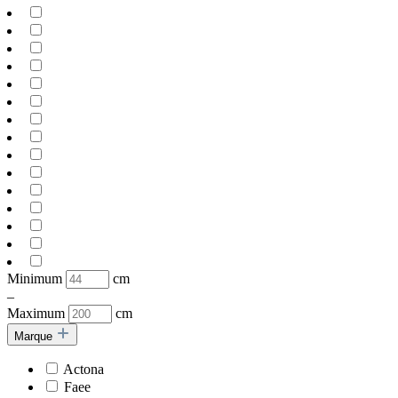
Minimum
cm
–
Maximum
cm
Marque
Actona
Faee