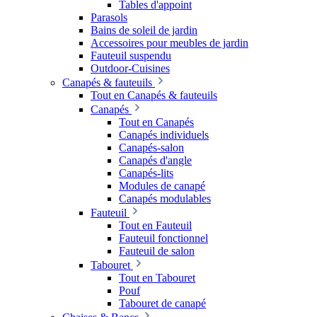
Tables d'appoint
Parasols
Bains de soleil de jardin
Accessoires pour meubles de jardin
Fauteuil suspendu
Outdoor-Cuisines
Canapés & fauteuils
Tout en Canapés & fauteuils
Canapés
Tout en Canapés
Canapés individuels
Canapés-salon
Canapés d'angle
Canapés-lits
Modules de canapé
Canapés modulables
Fauteuil
Tout en Fauteuil
Fauteuil fonctionnel
Fauteuil de salon
Tabouret
Tout en Tabouret
Pouf
Tabouret de canapé