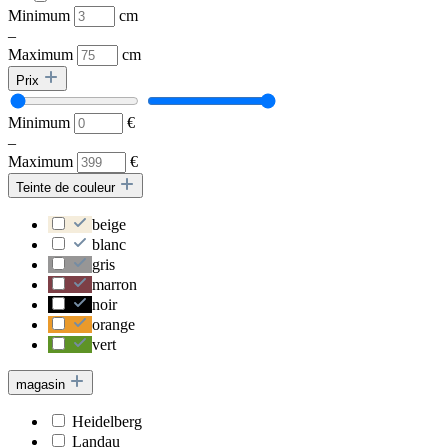
Minimum
cm
–
Maximum
cm
Prix
Minimum
€
–
Maximum
€
Teinte de couleur
beige
blanc
gris
marron
noir
orange
vert
magasin
Heidelberg
Landau