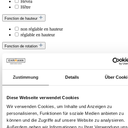
Hévéa
Hêtre
Fonction de hauteur
non réglable en hauteur
réglable en hauteur
Fonction de rotation
180°
270°
360°
avec fonction de rotation
Zustimmung
Details
Über Cooki
avec retour
sans fonction de rotation
Hauteur
Diese Webseite verwendet Cookies
Wir verwenden Cookies, um Inhalte und Anzeigen zu
personalisieren, Funktionen für soziale Medien anbieten zu
können und die Zugriffe auf unsere Website zu analysieren.
Außerdem geben wir Informationen zu Ihrer Verwendung uns