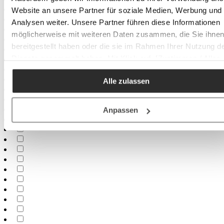
Website an unsere Partner für soziale Medien, Werbung und
Analysen weiter. Unsere Partner führen diese Informationen
möglicherweise mit weiteren Daten zusammen, die Sie ihne
bereitgestellt haben oder die sie im Rahmen Ihrer Nutzung d
Dienste gesammelt haben. Mit Klick auf „[Zustimmen / Alles
akzeptieren / etc.]“ erteilen Sie Ihre Einwilligung auch in die
Alle zulassen
Weitergabe über Ihr Verhalten in unserem Shop an unseren
Partner, die shopware AG (Ebbinghoff 10, 48624 Schöppinge
Deutschland), die diese Daten Ihnen nicht persönlich zuordn
Anpassen
kann, sie aber zu eigenen Zwecken (z.B.
Produktverbesserungen, Marktverhaltensanalysen) verarbei
darf.