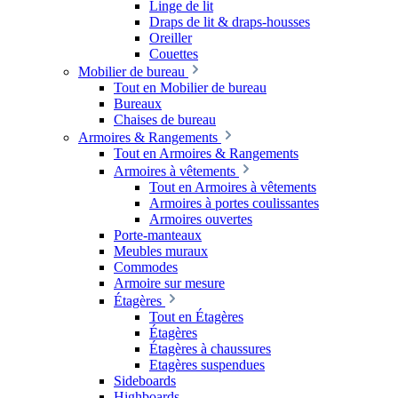
Linge de lit
Draps de lit & draps-housses
Oreiller
Couettes
Mobilier de bureau
Tout en Mobilier de bureau
Bureaux
Chaises de bureau
Armoires & Rangements
Tout en Armoires & Rangements
Armoires à vêtements
Tout en Armoires à vêtements
Armoires à portes coulissantes
Armoires ouvertes
Porte-manteaux
Meubles muraux
Commodes
Armoire sur mesure
Étagères
Tout en Étagères
Étagères
Étagères à chaussures
Etagères suspendues
Sideboards
Highboards