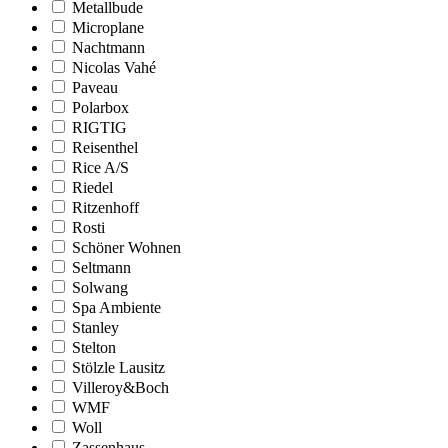
Metallbude
Microplane
Nachtmann
Nicolas Vahé
Paveau
Polarbox
RIGTIG
Reisenthel
Rice A/S
Riedel
Ritzenhoff
Rosti
Schöner Wohnen
Seltmann
Solwang
Spa Ambiente
Stanley
Stelton
Stölzle Lausitz
Villeroy&Boch
WMF
Woll
Zassenhaus