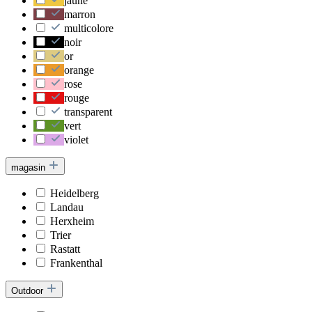
jaune
marron
multicolore
noir
or
orange
rose
rouge
transparent
vert
violet
magasin
Heidelberg
Landau
Herxheim
Trier
Rastatt
Frankenthal
Outdoor