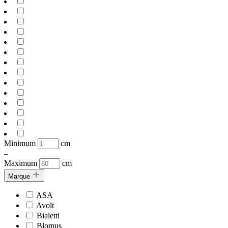
Minimum
cm
–
Maximum
cm
Marque
ASA
Avolt
Bialetti
Blomus