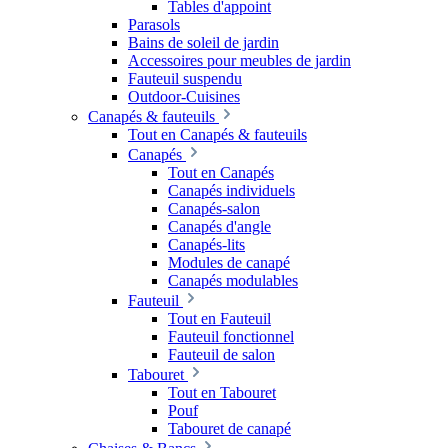
Tables d'appoint
Parasols
Bains de soleil de jardin
Accessoires pour meubles de jardin
Fauteuil suspendu
Outdoor-Cuisines
Canapés & fauteuils
Tout en Canapés & fauteuils
Canapés
Tout en Canapés
Canapés individuels
Canapés-salon
Canapés d'angle
Canapés-lits
Modules de canapé
Canapés modulables
Fauteuil
Tout en Fauteuil
Fauteuil fonctionnel
Fauteuil de salon
Tabouret
Tout en Tabouret
Pouf
Tabouret de canapé