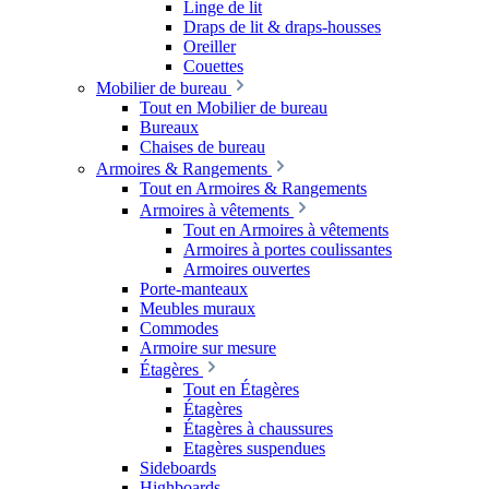
Linge de lit
Draps de lit & draps-housses
Oreiller
Couettes
Mobilier de bureau
Tout en Mobilier de bureau
Bureaux
Chaises de bureau
Armoires & Rangements
Tout en Armoires & Rangements
Armoires à vêtements
Tout en Armoires à vêtements
Armoires à portes coulissantes
Armoires ouvertes
Porte-manteaux
Meubles muraux
Commodes
Armoire sur mesure
Étagères
Tout en Étagères
Étagères
Étagères à chaussures
Etagères suspendues
Sideboards
Highboards