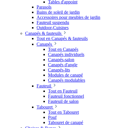
Tables d'appoint
Parasols
Bains de soleil de jardin
Accessoires pour meubles de jardin
Fauteuil suspendu
Outdoor-Cuisines
Canapés & fauteuils
Tout en Canapés & fauteuils
Canapés
Tout en Canapés
Canapés individuels
Canapés-salon
Canapés d'angle
Canapés-lits
Modules de canapé
Canapés modulables
Fauteuil
Tout en Fauteuil
Fauteuil fonctionnel
Fauteuil de salon
Tabouret
Tout en Tabouret
Pouf
Tabouret de canapé