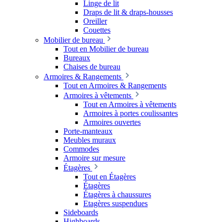
Linge de lit
Draps de lit & draps-housses
Oreiller
Couettes
Mobilier de bureau
Tout en Mobilier de bureau
Bureaux
Chaises de bureau
Armoires & Rangements
Tout en Armoires & Rangements
Armoires à vêtements
Tout en Armoires à vêtements
Armoires à portes coulissantes
Armoires ouvertes
Porte-manteaux
Meubles muraux
Commodes
Armoire sur mesure
Étagères
Tout en Étagères
Étagères
Étagères à chaussures
Etagères suspendues
Sideboards
Highboards