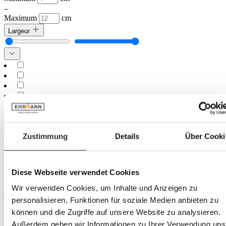
–
Maximum
cm
Largeur
Minimum
cm
–
Maximum
cm
Zustimmung
Details
Über Cooki
Marque
ASA
Küchenprofi
Diese Webseite verwendet Cookies
WMF
Wir verwenden Cookies, um Inhalte und Anzeigen zu
Matériau principal
personalisieren, Funktionen für soziale Medien anbieten zu
können und die Zugriffe auf unsere Website zu analysieren.
Acier
Außerdem geben wir Informationen zu Ihrer Verwendung uns
Céramique