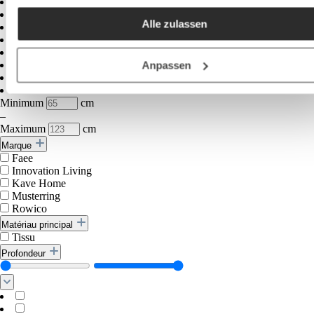
akzeptieren / etc.]“ erteilen Sie Ihre Einwilligung auch in die
Alle zulassen
Weitergabe über Ihr Verhalten in unserem Shop an unseren
Partner, die shopware AG (Ebbinghoff 10, 48624 Schöppinge
Deutschland), die diese Daten Ihnen nicht persönlich zuordn
Anpassen
kann, sie aber zu eigenen Zwecken (z.B.
Produktverbesserungen, Marktverhaltensanalysen) verarbei
Minimum
cm
darf.
–
Maximum
cm
Marque
Faee
Innovation Living
Kave Home
Musterring
Rowico
Matériau principal
Tissu
Profondeur