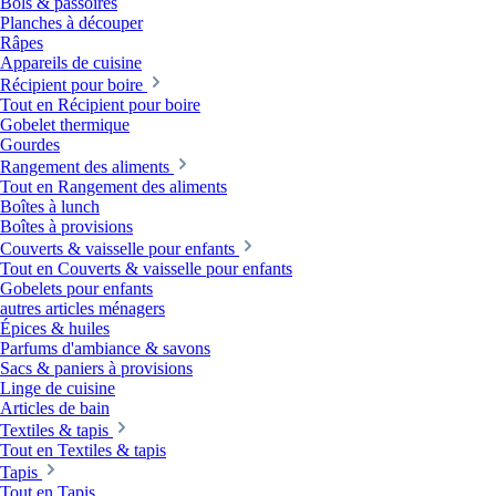
Bols & passoires
Planches à découper
Râpes
Appareils de cuisine
Récipient pour boire
Tout en Récipient pour boire
Gobelet thermique
Gourdes
Rangement des aliments
Tout en Rangement des aliments
Boîtes à lunch
Boîtes à provisions
Couverts & vaisselle pour enfants
Tout en Couverts & vaisselle pour enfants
Gobelets pour enfants
autres articles ménagers
Épices & huiles
Parfums d'ambiance & savons
Sacs & paniers à provisions
Linge de cuisine
Articles de bain
Textiles & tapis
Tout en Textiles & tapis
Tapis
Tout en Tapis