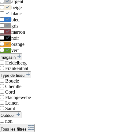
argent
beige
blanc
bleu
gris
marron
noir
orange
vert
magasin
Heidelberg
Frankenthal
Type de tissu
Bouclé
Chenille
Cord
Flachgewebe
Leinen
Samt
Outdoor
non
Tous les filtres