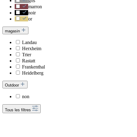
gris
marron
noir
or
magasin
Landau
Herxheim
Trier
Rastatt
Frankenthal
Heidelberg
Outdoor
non
Tous les filtres