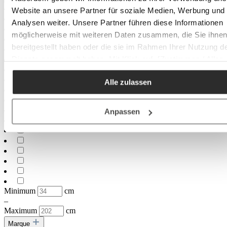
Website an unsere Partner für soziale Medien, Werbung und
Analysen weiter. Unsere Partner führen diese Informationen
möglicherweise mit weiteren Daten zusammen, die Sie ihne
bereitgestellt haben oder die sie im Rahmen Ihrer Nutzung d
Dienste gesammelt haben. Mit Klick auf „[Zustimmen / Alles
akzeptieren / etc.]“ erteilen Sie Ihre Einwilligung auch in die
Alle zulassen
Weitergabe über Ihr Verhalten in unserem Shop an unseren
Partner, die shopware AG (Ebbinghoff 10, 48624 Schöppinge
Deutschland), die diese Daten Ihnen nicht persönlich zuordn
Anpassen
kann, sie aber zu eigenen Zwecken (z.B.
Produktverbesserungen, Marktverhaltensanalysen) verarbei
darf.
Minimum
cm
–
Maximum
cm
Marque