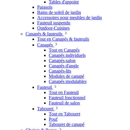
Tables d'appoint
Parasols
Bains de soleil de jardin
Accessoires pour meubles de jardin
Fauteuil suspendu
Outdoor-Cuisines
Canapés & fauteuils
Tout en Canapés & fauteuils
Canapés
Tout en Canapés
Canapés individuels
Canapés-salon
Canapés d'angle
Canapés-lits
Modules de canapé
Canapés modulables
Fauteuil
Tout en Fauteuil
Fauteuil fonctionnel
Fauteuil de salon
Tabouret
Tout en Tabouret
Pouf
Tabouret de canapé