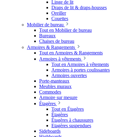
Linge de lit
Draps de lit & draps-housses
Oreiller
Couettes
Mobilier de bureau
Tout en Mobilier de bureau
Bureaux
Chaises de bureau
Armoires & Rangements
Tout en Armoires & Rangements
Armoires à vêtements
Tout en Armoires à vêtements
Armoires à portes coulissantes
Armoires ouvertes
Porte-manteaux
Meubles muraux
Commodes
Armoire sur mesure
Étagères
Tout en Étagères
Étagères
Étagères à chaussures
Etagères suspendues
Sideboards
Highboards