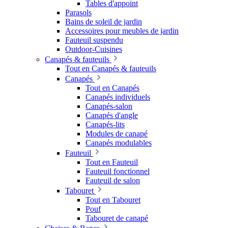
Tables d'appoint
Parasols
Bains de soleil de jardin
Accessoires pour meubles de jardin
Fauteuil suspendu
Outdoor-Cuisines
Canapés & fauteuils
Tout en Canapés & fauteuils
Canapés
Tout en Canapés
Canapés individuels
Canapés-salon
Canapés d'angle
Canapés-lits
Modules de canapé
Canapés modulables
Fauteuil
Tout en Fauteuil
Fauteuil fonctionnel
Fauteuil de salon
Tabouret
Tout en Tabouret
Pouf
Tabouret de canapé