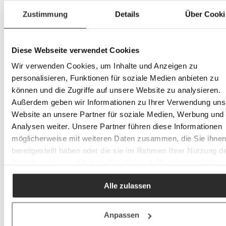
Décoration
Zustimmung
Details
Über Cooki
Tout en Décoration
Articles de décoration
Miroir
Vases
Diese Webseite verwendet Cookies
Couvertures d'intérieur & plaids
Tout en Couvertures d'intérieur & plaids
Wir verwenden Cookies, um Inhalte und Anzeigen zu
Couvertures d'intérieur
personalisieren, Funktionen für soziale Medien anbieten zu
Plaids
können und die Zugriffe auf unsere Website zu analysieren.
Coussins d'intérieur
Tout en Coussins d'intérieur
Außerdem geben wir Informationen zu Ihrer Verwendung uns
Coussins décoratifs
Website an unsere Partner für soziale Medien, Werbung und
Housses de coussin
Analysen weiter. Unsere Partner führen diese Informationen
Décoration de jardin
möglicherweise mit weiteren Daten zusammen, die Sie ihne
Bougies & chandeliers
Tout en Bougies & chandeliers
bereitgestellt haben oder die sie im Rahmen Ihrer Nutzung d
Bougies
Dienste gesammelt haben. Mit Klick auf „[Zustimmen / Alles
Porte-bougies & chandeliers
akzeptieren / etc.]“ erteilen Sie Ihre Einwilligung auch in die
Articles cadeaux
Cuisines
Alle zulassen
Weitergabe über Ihr Verhalten in unserem Shop an unseren
Notre univers de cuisine
Partner, die shopware AG (Ebbinghoff 10, 48624 Schöppinge
Nos magasins
Deutschland), die diese Daten Ihnen nicht persönlich zuordn
Tout en Nos magasins
Anpassen
Studio de cuisine Bruchsal
kann, sie aber zu eigenen Zwecken (z.B.