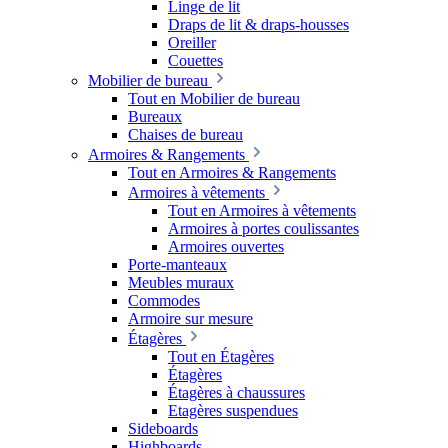
Linge de lit
Draps de lit & draps-housses
Oreiller
Couettes
Mobilier de bureau
Tout en Mobilier de bureau
Bureaux
Chaises de bureau
Armoires & Rangements
Tout en Armoires & Rangements
Armoires à vêtements
Tout en Armoires à vêtements
Armoires à portes coulissantes
Armoires ouvertes
Porte-manteaux
Meubles muraux
Commodes
Armoire sur mesure
Étagères
Tout en Étagères
Étagères
Étagères à chaussures
Etagères suspendues
Sideboards
Highboards