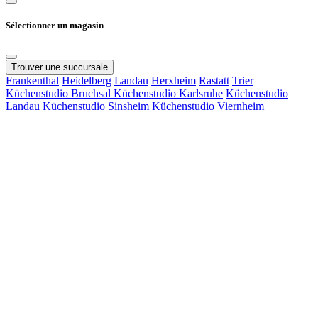
Sélectionner un magasin
Trouver une succursale
Frankenthal
Heidelberg
Landau
Herxheim
Rastatt
Trier
Küchenstudio Bruchsal
Küchenstudio Karlsruhe
Küchenstudio
Landau
Küchenstudio Sinsheim
Küchenstudio Viernheim