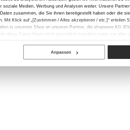
r soziale Medien, Werbung und Analysen weiter. Unsere Partner
 Daten zusammen, die Sie ihnen bereitgestellt haben oder die s
Mit Klick auf „[Zustimmen / Alles akzeptieren / etc.]“ erteilen Si
halten in unserem Shop an unseren Partner, die shopware AG (Eb
ie diese Daten Ihnen nicht persönlich zuordnen kann, sie aber
tverhaltensanalysen) verarbeiten darf.
Anpassen