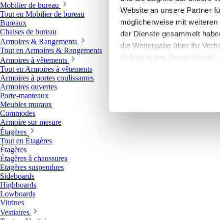
Mobilier de bureau
Website an unsere Partner fü
Tout en Mobilier de bureau
möglicherweise mit weiteren
Bureaux
Chaises de bureau
der Dienste gesammelt haben. 
Armoires & Rangements
die Weitergabe über Ihr Ver
Tout en Armoires & Rangements
Schöppingen, Deutschland), d
Armoires à vêtements
Produktverbesserungen, Mark
Tout en Armoires à vêtements
Armoires à portes coulissantes
Armoires ouvertes
Porte-manteaux
Meubles muraux
Commodes
Armoire sur mesure
Étagères
Tout en Étagères
Étagères
Étagères à chaussures
Etagères suspendues
Sideboards
Highboards
Lowboards
Vitrines
Vestiaires