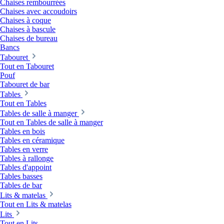
Chaises rembourrées
Chaises avec accoudoirs
Chaises à coque
Chaises à bascule
Chaises de bureau
Bancs
Tabouret
Tout en Tabouret
Pouf
Tabouret de bar
Tables
Tout en Tables
Tables de salle à manger
Tout en Tables de salle à manger
Tables en bois
Tables en céramique
Tables en verre
Tables à rallonge
Tables d'appoint
Tables basses
Tables de bar
Lits & matelas
Tout en Lits & matelas
Lits
Tout en Lits