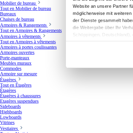
Mobilier de bureau
Website an unsere Partner fü
Tout en Mobilier de bureau
möglicherweise mit weiteren
Bureaux
Chaises de bureau
der Dienste gesammelt haben. 
Armoires & Rangements
die Weitergabe über Ihr Ver
Tout en Armoires & Rangements
Schöppingen, Deutschland), d
Armoires à vêtements
Produktverbesserungen, Mark
Tout en Armoires à vêtements
Armoires à portes coulissantes
Armoires ouvertes
Porte-manteaux
Meubles muraux
Commodes
Armoire sur mesure
Étagères
Tout en Étagères
Étagères
Étagères à chaussures
Etagères suspendues
Sideboards
Highboards
Lowboards
Vitrines
Vestiaires