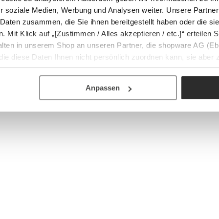
r soziale Medien, Werbung und Analysen weiter. Unsere Partner
 Daten zusammen, die Sie ihnen bereitgestellt haben oder die s
Mit Klick auf „[Zustimmen / Alles akzeptieren / etc.]“ erteilen Si
halten in unserem Shop an unseren Partner, die shopware AG (Eb
ie diese Daten Ihnen nicht persönlich zuordnen kann, sie aber
tverhaltensanalysen) verarbeiten darf.
Anpassen