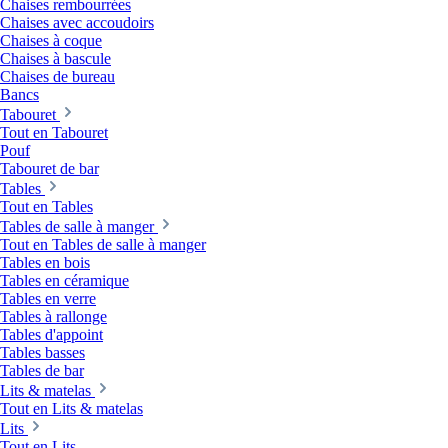
Chaises rembourrées
Chaises avec accoudoirs
Chaises à coque
Chaises à bascule
Chaises de bureau
Bancs
Tabouret
Tout en Tabouret
Pouf
Tabouret de bar
Tables
Tout en Tables
Tables de salle à manger
Tout en Tables de salle à manger
Tables en bois
Tables en céramique
Tables en verre
Tables à rallonge
Tables d'appoint
Tables basses
Tables de bar
Lits & matelas
Tout en Lits & matelas
Lits
Tout en Lits