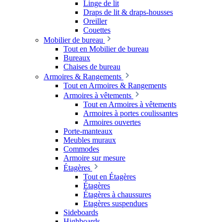
Linge de lit
Draps de lit & draps-housses
Oreiller
Couettes
Mobilier de bureau
Tout en Mobilier de bureau
Bureaux
Chaises de bureau
Armoires & Rangements
Tout en Armoires & Rangements
Armoires à vêtements
Tout en Armoires à vêtements
Armoires à portes coulissantes
Armoires ouvertes
Porte-manteaux
Meubles muraux
Commodes
Armoire sur mesure
Étagères
Tout en Étagères
Étagères
Étagères à chaussures
Etagères suspendues
Sideboards
Highboards