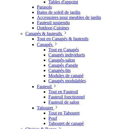
Tables d'appoint
Parasols
Bains de soleil de jardin
Accessoires pour meubles de jardin
Fauteuil suspendu
Outdoor-Cuisines
Canapés & fauteuils
Tout en Canapés & fauteuils
Canapés
Tout en Canapés
Canapés individuels
Canapés-salon
Canapés d'angle
Canapés-lits
Modules de canapé
Canapés modulables
Fauteuil
Tout en Fauteuil
Fauteuil fonctionnel
Fauteuil de salon
Tabouret
Tout en Tabouret
Pouf
Tabouret de canapé