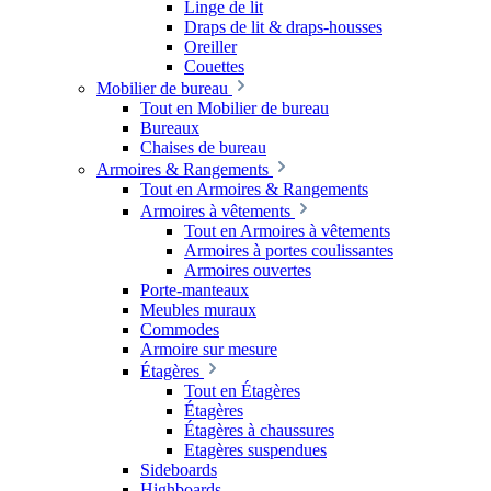
Linge de lit
Draps de lit & draps-housses
Oreiller
Couettes
Mobilier de bureau
Tout en Mobilier de bureau
Bureaux
Chaises de bureau
Armoires & Rangements
Tout en Armoires & Rangements
Armoires à vêtements
Tout en Armoires à vêtements
Armoires à portes coulissantes
Armoires ouvertes
Porte-manteaux
Meubles muraux
Commodes
Armoire sur mesure
Étagères
Tout en Étagères
Étagères
Étagères à chaussures
Etagères suspendues
Sideboards
Highboards