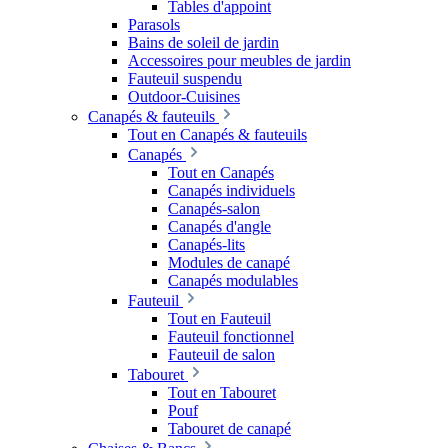
Tables d'appoint
Parasols
Bains de soleil de jardin
Accessoires pour meubles de jardin
Fauteuil suspendu
Outdoor-Cuisines
Canapés & fauteuils
Tout en Canapés & fauteuils
Canapés
Tout en Canapés
Canapés individuels
Canapés-salon
Canapés d'angle
Canapés-lits
Modules de canapé
Canapés modulables
Fauteuil
Tout en Fauteuil
Fauteuil fonctionnel
Fauteuil de salon
Tabouret
Tout en Tabouret
Pouf
Tabouret de canapé