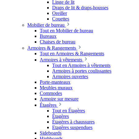
Linge de lit
Draps de lit & draps-housses
Oreiller
Couettes
Mobilier de bureau
Tout en Mobilier de bureau
Bureaux
Chaises de bureau
Armoires & Rangements
Tout en Armoires & Rangements
Armoires à vêtements
Tout en Armoires à vêtements
Armoires à portes coulissantes
Armoires ouvertes
Porte-manteaux
Meubles muraux
Commodes
Armoire sur mesure
Étagères
Tout en Étagères
Étagères
Étagères à chaussures
Etagères suspendues
Sideboards
Highboards