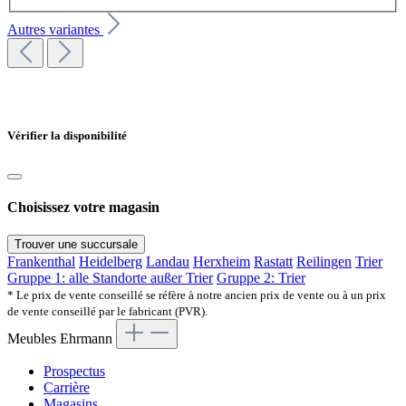
Autres variantes
Vérifier la disponibilité
Choisissez votre magasin
Trouver une succursale
Frankenthal
Heidelberg
Landau
Herxheim
Rastatt
Reilingen
Trier
Gruppe 1: alle Standorte außer Trier
Gruppe 2: Trier
* Le prix de vente conseillé se réfère à notre ancien prix de vente ou à un prix
de vente conseillé par le fabricant (PVR).
Meubles Ehrmann
Prospectus
Carrière
Magasins