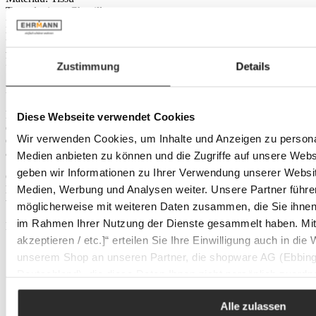
Type de tissu:
Chenille
Réf. produit :
1248029300
Équipement
Accoudoir:
sans accoudoir
Fonction de rotation:
sans fonction de rotation
Zustimmung
Details
Expédition
Nous expédions les colis volumineux et encombrants en tant que
Diese Webseite verwendet Cookies
colis hors gabarit via DHL. Dès que la marchandise quitte notre
Wir verwenden Cookies, um Inhalte und Anzeigen zu personal
entrepôt, vous recevez une confirmation d'expédition par e-mail,
accompagnée d'un numéro de suivi.
Medien anbieten zu können und die Zugriffe auf unsere Web
geben wir Informationen zu Ihrer Verwendung unserer Websit
Grâce au suivi de l'envoi, vous pouvez suivre votre livraison en
Medien, Werbung und Analysen weiter. Unsere Partner führe
ligne à tout moment et, si nécessaire, définir des options de livraison
telles que le jour de livraison souhaité ou la livraison chez un voisin.
möglicherweise mit weiteren Daten zusammen, die Sie ihnen b
im Rahmen Ihrer Nutzung der Dienste gesammelt haben. Mit K
Frais de port : 19,95 €
akzeptieren / etc.]“ erteilen Sie Ihre Einwilligung auch in die
unserem Shop an unseren Partner, die shopware AG (Ebbing
Deutschland), die diese Daten Ihnen nicht persönlich zuordn
Une marque unique : Kave Home
Zwecken (z.B. Produktverbesserungen, Marktverhaltensanaly
Alle zulassen