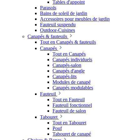
Tables d'appoint
Parasols
Bains de soleil de jardin
Accessoires pour meubles de jardin
Fauteuil suspendu
Outdoor-Cuisines
Canapés & fauteuils
Tout en Canapés & fauteuils
Canapés
Tout en Canapés
Canapés individuels
Canapés-salon
Canapés d'angle
Canapés-lits
Modules de canapé
Canapés modulables
Fauteuil
Tout en Fauteuil
Fauteuil fonctionnel
Fauteuil de salon
Tabouret
Tout en Tabouret
Pouf
Tabouret de canapé