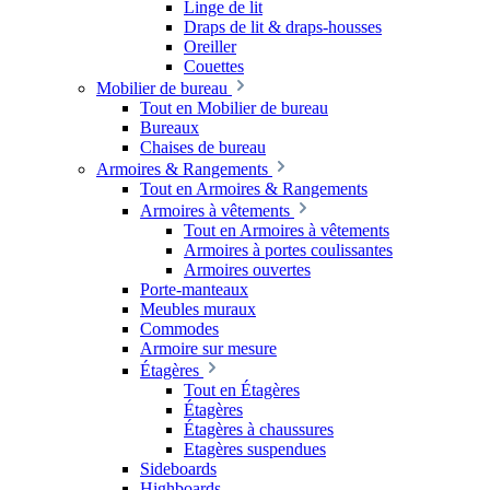
Linge de lit
Draps de lit & draps-housses
Oreiller
Couettes
Mobilier de bureau
Tout en Mobilier de bureau
Bureaux
Chaises de bureau
Armoires & Rangements
Tout en Armoires & Rangements
Armoires à vêtements
Tout en Armoires à vêtements
Armoires à portes coulissantes
Armoires ouvertes
Porte-manteaux
Meubles muraux
Commodes
Armoire sur mesure
Étagères
Tout en Étagères
Étagères
Étagères à chaussures
Etagères suspendues
Sideboards
Highboards