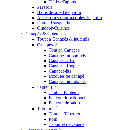
Tables d'appoint
Parasols
Bains de soleil de jardin
Accessoires pour meubles de jardin
Fauteuil suspendu
Outdoor-Cuisines
Canapés & fauteuils
Tout en Canapés & fauteuils
Canapés
Tout en Canapés
Canapés individuels
Canapés-salon
Canapés d'angle
Canapés-lits
Modules de canapé
Canapés modulables
Fauteuil
Tout en Fauteuil
Fauteuil fonctionnel
Fauteuil de salon
Tabouret
Tout en Tabouret
Pouf
Tabouret de canapé