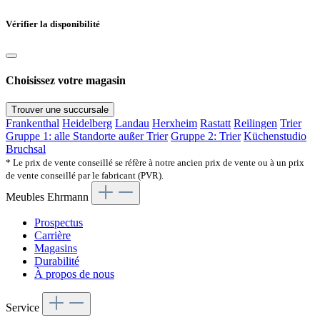
Vérifier la disponibilité
Choisissez votre magasin
Trouver une succursale
Frankenthal
Heidelberg
Landau
Herxheim
Rastatt
Reilingen
Trier
Gruppe 1: alle Standorte außer Trier
Gruppe 2: Trier
Küchenstudio
Bruchsal
* Le prix de vente conseillé se réfère à notre ancien prix de vente ou à un prix
de vente conseillé par le fabricant (PVR).
Meubles Ehrmann
Prospectus
Carrière
Magasins
Durabilité
À propos de nous
Service