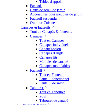
Tables d'appoint
Parasols
Bains de soleil de jardin
Accessoires pour meubles de jardin
Fauteuil suspendu
Outdoor-Cuisines
Canapés & fauteuils
Tout en Canapés & fauteuils
Canapés
Tout en Canapés
Canapés individuels
Canapés-salon
Canapés d'angle
Canapés-lits
Modules de canapé
Canapés modulables
Fauteuil
Tout en Fauteuil
Fauteuil fonctionnel
Fauteuil de salon
Tabouret
Tout en Tabouret
Pouf
Tabouret de canapé