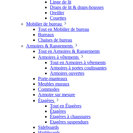
Linge de lit
Draps de lit & draps-housses
Oreiller
Couettes
Mobilier de bureau
Tout en Mobilier de bureau
Bureaux
Chaises de bureau
Armoires & Rangements
Tout en Armoires & Rangements
Armoires à vêtements
Tout en Armoires à vêtements
Armoires à portes coulissantes
Armoires ouvertes
Porte-manteaux
Meubles muraux
Commodes
Armoire sur mesure
Étagères
Tout en Étagères
Étagères
Étagères à chaussures
Etagères suspendues
Sideboards
Highboards