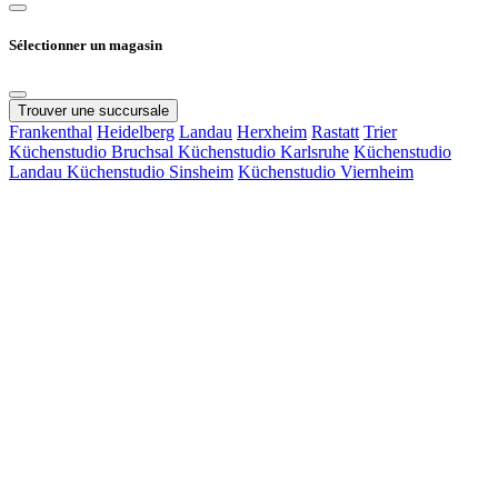
Sélectionner un magasin
Trouver une succursale
Frankenthal
Heidelberg
Landau
Herxheim
Rastatt
Trier
Küchenstudio Bruchsal
Küchenstudio Karlsruhe
Küchenstudio
Landau
Küchenstudio Sinsheim
Küchenstudio Viernheim