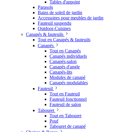
Tables d'appoint
Parasols
Bains de soleil de jardin
Accessoires pour meubles de jardin
Fauteuil suspendu
Outdoor-Cuisines
Canapés & fauteuils
Tout en Canapés & fauteuils
Canapés
Tout en Canapés
Canapés individuels
Canapés-salon
Canapés d'angle
Canapés-lits
Modules de canapé
Canapés modulables
Fauteuil
Tout en Fauteuil
Fauteuil fonctionnel
Fauteuil de salon
Tabouret
Tout en Tabouret
Pouf
Tabouret de canapé