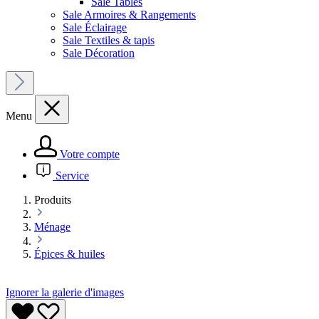
Sale Tables
Sale Armoires & Rangements
Sale Éclairage
Sale Textiles & tapis
Sale Décoration
Menu
Votre compte
Service
Produits
Ménage
Épices & huiles
Ignorer la galerie d'images