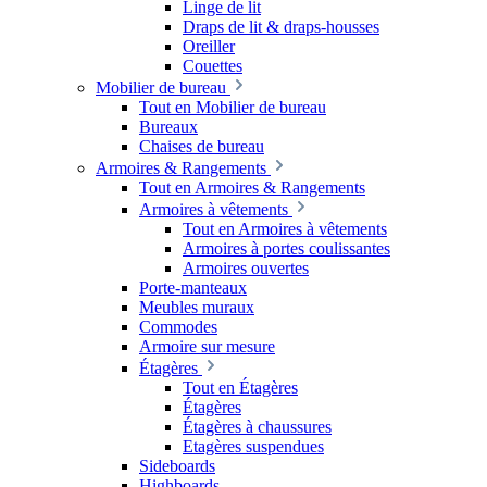
Linge de lit
Draps de lit & draps-housses
Oreiller
Couettes
Mobilier de bureau
Tout en Mobilier de bureau
Bureaux
Chaises de bureau
Armoires & Rangements
Tout en Armoires & Rangements
Armoires à vêtements
Tout en Armoires à vêtements
Armoires à portes coulissantes
Armoires ouvertes
Porte-manteaux
Meubles muraux
Commodes
Armoire sur mesure
Étagères
Tout en Étagères
Étagères
Étagères à chaussures
Etagères suspendues
Sideboards
Highboards