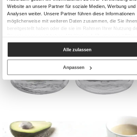
Website an unsere Partner für soziale Medien, Werbung und
Analysen weiter. Unsere Partner führen diese Informationen
möglicherweise mit weiteren Daten zusammen, die Sie ihne
bereitgestellt haben oder die sie im Rahmen Ihrer Nutzung d
Dienste gesammelt haben. Mit Klick auf „[Zustimmen / Alles
akzeptieren / etc.]“ erteilen Sie Ihre Einwilligung auch in die
Alle zulassen
Weitergabe über Ihr Verhalten in unserem Shop an unseren
Partner, die shopware AG (Ebbinghoff 10, 48624 Schöppinge
Deutschland), die diese Daten Ihnen nicht persönlich zuordn
Anpassen
kann, sie aber zu eigenen Zwecken (z.B.
Produktverbesserungen, Marktverhaltensanalysen) verarbei
darf.