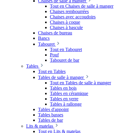
Chaises de salle à manger
Tout en Chaises de salle à manger
Chaises rembourrées
Chaises avec accoudoirs
Chaises à coque
Chaises à bascule
Chaises de bureau
Bancs
Tabouret
Tout en Tabouret
Pouf
Tabouret de bar
Tables
Tout en Tables
Tables de salle à manger
Tout en Tables de salle à manger
Tables en bois
Tables en céramique
Tables en verre
Tables à rallonge
Tables d'appoint
Tables basses
Tables de bar
Lits & matelas
Tout en Lits & matelas