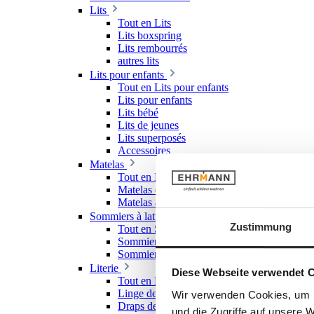
Lits
Tout en Lits
Lits boxspring
Lits rembourrés
autres lits
Lits pour enfants
Tout en Lits pour enfants
Lits pour enfants
Lits bébé
Lits de jeunes
Lits superposés
Accessoires
Matelas
Tout en Matelas
Matelas en mousse froide
Matelas à ressorts
Sommiers à lattes
Zustimmung
Tout en Sommiers à lattes
Sommiers à lattes rigides
Sommiers à lattes réglables
Literie
Diese Webseite verwendet 
Tout en Literie
Linge de lit
Wir verwenden Cookies, um I
Draps de lit & draps-housses
und die Zugriffe auf unsere 