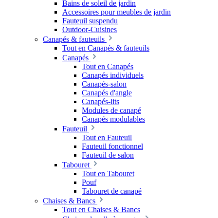
Bains de soleil de jardin
Accessoires pour meubles de jardin
Fauteuil suspendu
Outdoor-Cuisines
Canapés & fauteuils
Tout en Canapés & fauteuils
Canapés
Tout en Canapés
Canapés individuels
Canapés-salon
Canapés d'angle
Canapés-lits
Modules de canapé
Canapés modulables
Fauteuil
Tout en Fauteuil
Fauteuil fonctionnel
Fauteuil de salon
Tabouret
Tout en Tabouret
Pouf
Tabouret de canapé
Chaises & Bancs
Tout en Chaises & Bancs