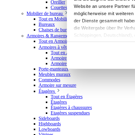
Oreiller
Website an unsere Partner fü
Couettes
möglicherweise mit weiteren
Mobilier de bureau
Tout en Mobilier de bureau
der Dienste gesammelt haben. 
Bureaux
die Weitergabe über Ihr Ver
Chaises de bureau
Schöppingen, Deutschland), d
Armoires & Rangements
Tout en Armoires & Rangements
Produktverbesserungen, Mark
Armoires à vêtements
Tout en Armoires à vêtements
Armoires à portes coulissantes
Armoires ouvertes
Porte-manteaux
Meubles muraux
Commodes
Armoire sur mesure
Étagères
Tout en Étagères
Étagères
Étagères à chaussures
Etagères suspendues
Sideboards
Highboards
Lowboards
Vitrines