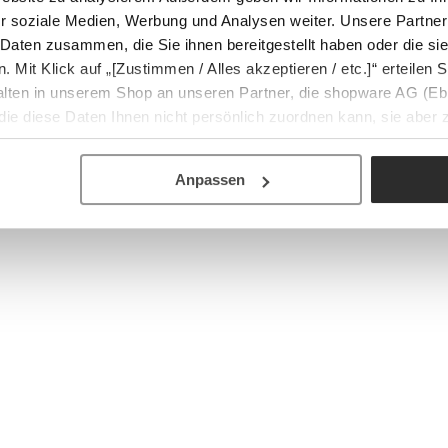
r soziale Medien, Werbung und Analysen weiter. Unsere Partner
 Daten zusammen, die Sie ihnen bereitgestellt haben oder die s
Mit Klick auf „[Zustimmen / Alles akzeptieren / etc.]“ erteilen Si
halten in unserem Shop an unseren Partner, die shopware AG (Eb
ie diese Daten Ihnen nicht persönlich zuordnen kann, sie aber
tverhaltensanalysen) verarbeiten darf.
Anpassen