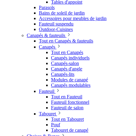
Tables d'appoint
Parasols
Bains de soleil de jardin
Accessoires pour meubles de jardin
Fauteuil suspendu
Outdoor-Cuisines
Canapés & fauteuils
Tout en Canapés & fauteuils
Canapés
Tout en Canapés
Canapés individuels
Canapés-salon
Canapés d'angle
Canapés-lits
Modules de canapé
Canapés modulables
Fauteuil
Tout en Fauteuil
Fauteuil fonctionnel
Fauteuil de salon
Tabouret
Tout en Tabouret
Pouf
Tabouret de canapé