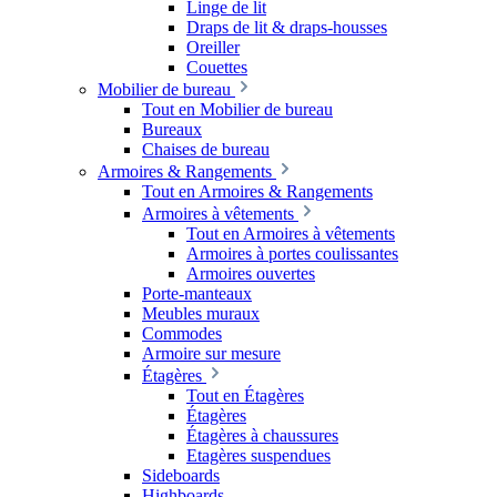
Linge de lit
Draps de lit & draps-housses
Oreiller
Couettes
Mobilier de bureau
Tout en Mobilier de bureau
Bureaux
Chaises de bureau
Armoires & Rangements
Tout en Armoires & Rangements
Armoires à vêtements
Tout en Armoires à vêtements
Armoires à portes coulissantes
Armoires ouvertes
Porte-manteaux
Meubles muraux
Commodes
Armoire sur mesure
Étagères
Tout en Étagères
Étagères
Étagères à chaussures
Etagères suspendues
Sideboards
Highboards