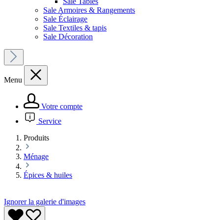
Sale Tables
Sale Armoires & Rangements
Sale Éclairage
Sale Textiles & tapis
Sale Décoration
Menu
Votre compte
Service
Produits
Ménage
Épices & huiles
Ignorer la galerie d'images