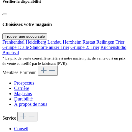
Vérifier la disponibilité
Choisissez votre magasin
Trouver une succursale
Frankenthal
Heidelberg
Landau
Herxheim
Rastatt
Reilingen
Trier
Gruppe 1: alle Standorte außer Trier
Gruppe 2: Trier
Küchenstudio
Bruchsal
* Le prix de vente conseillé se réfère à notre ancien prix de vente ou à un prix
de vente conseillé par le fabricant (PVR).
Meubles Ehrmann
Prospectus
Carrière
Magasins
Durabilité
À propos de nous
Service
Conseil