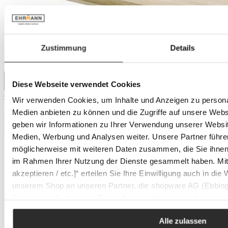
Zustimmung
Details
Diese Webseite verwendet Cookies
CASA NOVA Planche à découper en bois BONGUSTO
Wir verwenden Cookies, um Inhalte und Anzeigen zu personal
Medien anbieten zu können und die Zugriffe auf unsere Web
Prix régulier :
14,95 €
En stock
geben wir Informationen zu Ihrer Verwendung unserer Websit
En stock
Medien, Werbung und Analysen weiter. Unsere Partner führe
möglicherweise mit weiteren Daten zusammen, die Sie ihnen b
im Rahmen Ihrer Nutzung der Dienste gesammelt haben. Mit K
akzeptieren / etc.]“ erteilen Sie Ihre Einwilligung auch in die
unserem Shop an unseren Partner, die shopware AG (Ebbing
Deutschland), die diese Daten Ihnen nicht persönlich zuordn
Zwecken (z.B. Produktverbesserungen, Marktverhaltensanaly
Alle zulassen