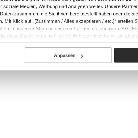
r soziale Medien, Werbung und Analysen weiter. Unsere Partner
 Daten zusammen, die Sie ihnen bereitgestellt haben oder die s
Mit Klick auf „[Zustimmen / Alles akzeptieren / etc.]“ erteilen Si
halten in unserem Shop an unseren Partner, die shopware AG (Eb
ie diese Daten Ihnen nicht persönlich zuordnen kann, sie aber
tverhaltensanalysen) verarbeiten darf.
Anpassen