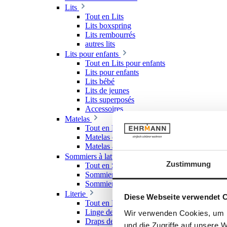
Lits
Tout en Lits
Lits boxspring
Lits rembourrés
autres lits
Lits pour enfants
Tout en Lits pour enfants
Lits pour enfants
Lits bébé
Lits de jeunes
Lits superposés
Accessoires
Matelas
Tout en Matelas
Matelas en mousse froide
Matelas à ressorts
Sommiers à lattes
Zustimmung
Tout en Sommiers à lattes
Sommiers à lattes rigides
Sommiers à lattes réglables
Literie
Diese Webseite verwendet 
Tout en Literie
Linge de lit
Wir verwenden Cookies, um I
Draps de lit & draps-housses
und die Zugriffe auf unsere 