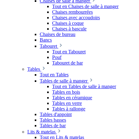
Chaises de salle à manger
Tout en Chaises de salle à manger
Chaises rembourrées
Chaises avec accoudoirs
Chaises à coque
Chaises à bascule
Chaises de bureau
Bancs
Tabouret
Tout en Tabouret
Pouf
Tabouret de bar
Tables
Tout en Tables
Tables de salle à manger
Tout en Tables de salle à manger
Tables en bois
Tables en céramique
Tables en verre
Tables à rallonge
Tables d'appoint
Tables basses
Tables de bar
Lits & matelas
Tout en Lits & matelas