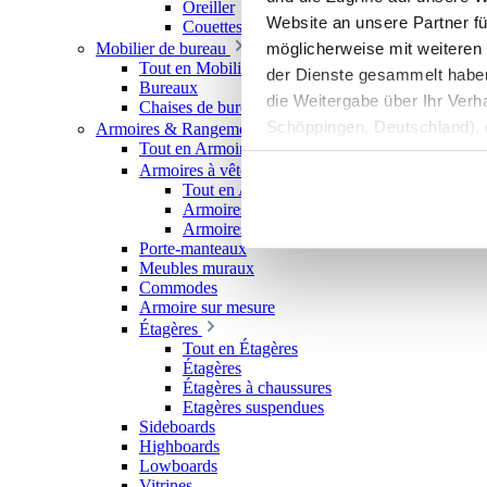
Oreiller
Website an unsere Partner fü
Couettes
möglicherweise mit weiteren
Mobilier de bureau
Tout en Mobilier de bureau
der Dienste gesammelt haben. 
Bureaux
die Weitergabe über Ihr Ver
Chaises de bureau
Schöppingen, Deutschland), d
Armoires & Rangements
Tout en Armoires & Rangements
Produktverbesserungen, Mark
Armoires à vêtements
Tout en Armoires à vêtements
Armoires à portes coulissantes
Armoires ouvertes
Porte-manteaux
Meubles muraux
Commodes
Armoire sur mesure
Étagères
Tout en Étagères
Étagères
Étagères à chaussures
Etagères suspendues
Sideboards
Highboards
Lowboards
Vitrines