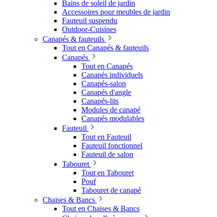
Bains de soleil de jardin
Accessoires pour meubles de jardin
Fauteuil suspendu
Outdoor-Cuisines
Canapés & fauteuils
Tout en Canapés & fauteuils
Canapés
Tout en Canapés
Canapés individuels
Canapés-salon
Canapés d'angle
Canapés-lits
Modules de canapé
Canapés modulables
Fauteuil
Tout en Fauteuil
Fauteuil fonctionnel
Fauteuil de salon
Tabouret
Tout en Tabouret
Pouf
Tabouret de canapé
Chaises & Bancs
Tout en Chaises & Bancs