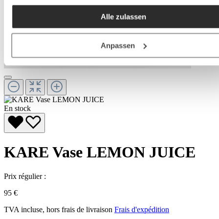
akzeptieren / etc.]“ erteilen Sie Ihre Einwilligung auch in die
Alle zulassen
Weitergabe über Ihr Verhalten in unserem Shop an unseren
Partner, die shopware AG (Ebbinghoff 10, 48624 Schöppinge
Deutschland), die diese Daten Ihnen nicht persönlich zuordn
Anpassen
kann, sie aber zu eigenen Zwecken (z.B.
Produktverbesserungen, Marktverhaltensanalysen) verarbei
darf.
En stock
KARE Vase LEMON JUICE
Prix régulier :
95 €
TVA incluse, hors frais de livraison
Frais d'expédition