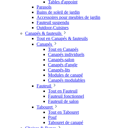
Tables d'appoint
Parasols
Bains de soleil de jardin
Accessoires pour meubles de jardin
Fauteuil suspendu
Outdoor-Cuisines
Canapés & fauteuils
Tout en Canapés & fauteuils
Canapés
Tout en Canapés
Canapés individuels
Canapés-salon
Canapés d'angle
Canapés-lits
Modules de canapé
Canapés modulables
Fauteuil
Tout en Fauteuil
Fauteuil fonctionnel
Fauteuil de salon
Tabouret
Tout en Tabouret
Pouf
Tabouret de canapé