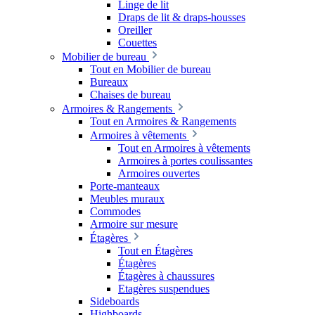
Linge de lit
Draps de lit & draps-housses
Oreiller
Couettes
Mobilier de bureau
Tout en Mobilier de bureau
Bureaux
Chaises de bureau
Armoires & Rangements
Tout en Armoires & Rangements
Armoires à vêtements
Tout en Armoires à vêtements
Armoires à portes coulissantes
Armoires ouvertes
Porte-manteaux
Meubles muraux
Commodes
Armoire sur mesure
Étagères
Tout en Étagères
Étagères
Étagères à chaussures
Etagères suspendues
Sideboards
Highboards