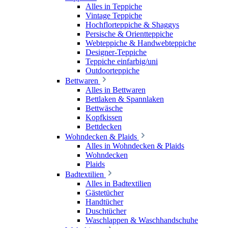
Alles in Teppiche
Vintage Teppiche
Hochflorteppiche & Shaggys
Persische & Orientteppiche
Webteppiche & Handwebteppiche
Designer-Teppiche
Teppiche einfarbig/uni
Outdoorteppiche
Bettwaren
Alles in Bettwaren
Bettlaken & Spannlaken
Bettwäsche
Kopfkissen
Bettdecken
Wohndecken & Plaids
Alles in Wohndecken & Plaids
Wohndecken
Plaids
Badtextilien
Alles in Badtextilien
Gästetücher
Handtücher
Duschtücher
Waschlappen & Waschhandschuhe