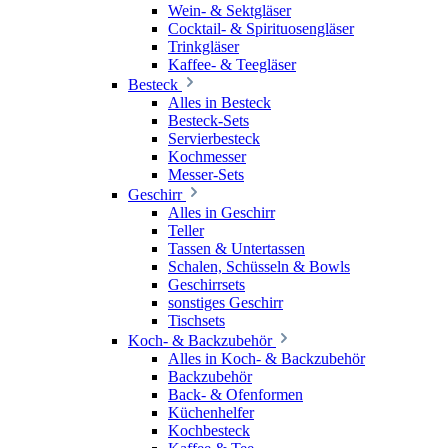
Wein- & Sektgläser
Cocktail- & Spirituosengläser
Trinkgläser
Kaffee- & Teegläser
Besteck
Alles in Besteck
Besteck-Sets
Servierbesteck
Kochmesser
Messer-Sets
Geschirr
Alles in Geschirr
Teller
Tassen & Untertassen
Schalen, Schüsseln & Bowls
Geschirrsets
sonstiges Geschirr
Tischsets
Koch- & Backzubehör
Alles in Koch- & Backzubehör
Backzubehör
Back- & Ofenformen
Küchenhelfer
Kochbesteck