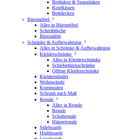
Bettlaken & Spannlaken
Kopfkissen
Bettdecken
Büromöbel
Alles in Büromöbel
Schreibtische
Bürostühle
Schränke & Aufbewahrung
Alles in Schränke & Aufbewahrung
Kleiderschränke
Alles in Kleiderschränke
Schiebetürenschränke
Offene Kleiderschränke
Kleiderständer
Wohnwände
Kommoden
Schrank nach Maß
Regale
Alles in Regale
Regale
Schuhregale
Hängeregale
Sideboards
Highboards
Lowboards