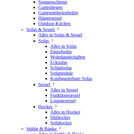
Sonnenschirme
Gartenliegen
Gartenmöbelzubehör
Hängesessel
Outdoor-Küchen
Sofas & Sessel
Alles in Sofas & Sessel
Sofas
Alles in Sofas
Einzelsofas
Wohnlandschaften
Ecksofas
Schlafsofas
Sofamodule
Konfigurierbare Sofas
Sessel
Alles in Sessel
Funktionssessel
Loungesessel
Hocker
Alles in Hocker
Sitzhocker
Sofahocker
Stühle & Bänke