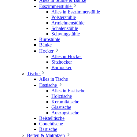
Alles in Stühle & Bänke
Esszimmerstühle
Alles in Esszimmerstühle
Polsterstühle
Armlehnenstühle
Schalenstühle
Schwingstühle
Bürostühle
Bänke
Hocker
Alles in Hocker
Sitzhocker
Barhocker
Tische
Alles in Tische
Esstische
Alles in Esstische
Holztische
Keramiktische
Glastische
Auszugstische
Beistelltische
Couchtische
Bartische
Betten & Matratzen