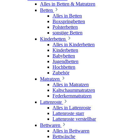
Alles in Betten & Matratzen
Betten
Alles in Betten
Boxspringbetten
Polsterbetten
sonstige Betten
Kinderbetten
Alles in Kinderbetten
Kinderbetten
Babybetten
Jugendbetten
Hochbetten
Zubehör
Matratzen
Alles in Matratzen
Kaltschaummatratzen
Federkernmatratzen
Lattenroste
Alles in Lattenroste
Lattenroste starr
Lattenroste verstellbar
Bettwaren
Alles in Bettwaren
Bettwäsche