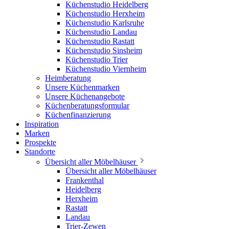
Küchenstudio Heidelberg
Küchenstudio Herxheim
Küchenstudio Karlsruhe
Küchenstudio Landau
Küchenstudio Rastatt
Küchenstudio Sinsheim
Küchenstudio Trier
Küchenstudio Viernheim
Heimberatung
Unsere Küchenmarken
Unsere Küchenangebote
Küchenberatungsformular
Küchenfinanzierung
Inspiration
Marken
Prospekte
Standorte
Übersicht aller Möbelhäuser
Übersicht aller Möbelhäuser
Frankenthal
Heidelberg
Herxheim
Rastatt
Landau
Trier-Zewen