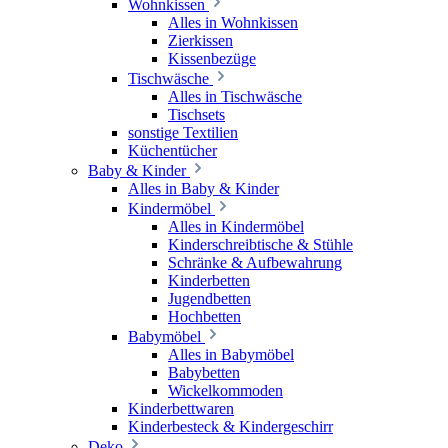
Wohnkissen
Alles in Wohnkissen
Zierkissen
Kissenbezüge
Tischwäsche
Alles in Tischwäsche
Tischsets
sonstige Textilien
Küchentücher
Baby & Kinder
Alles in Baby & Kinder
Kindermöbel
Alles in Kindermöbel
Kinderschreibtische & Stühle
Schränke & Aufbewahrung
Kinderbetten
Jugendbetten
Hochbetten
Babymöbel
Alles in Babymöbel
Babybetten
Wickelkommoden
Kinderbettwaren
Kinderbesteck & Kindergeschirr
Deko