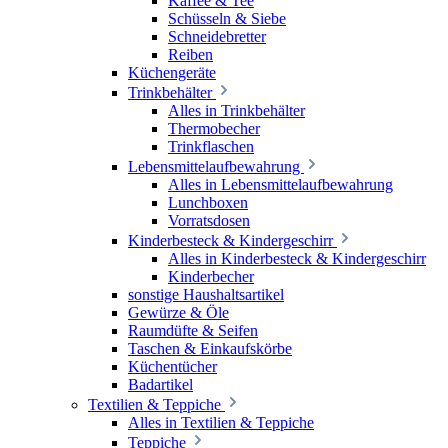
Kaffee & Tee
Schüsseln & Siebe
Schneidebretter
Reiben
Küchengeräte
Trinkbehälter
Alles in Trinkbehälter
Thermobecher
Trinkflaschen
Lebensmittelaufbewahrung
Alles in Lebensmittelaufbewahrung
Lunchboxen
Vorratsdosen
Kinderbesteck & Kindergeschirr
Alles in Kinderbesteck & Kindergeschirr
Kinderbecher
sonstige Haushaltsartikel
Gewürze & Öle
Raumdüfte & Seifen
Taschen & Einkaufskörbe
Küchentücher
Badartikel
Textilien & Teppiche
Alles in Textilien & Teppiche
Teppiche