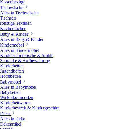
Kissenbezüge
Tischwäsche
Alles in Tischwäsche
Tischsets
sonstige Textilien
Küchentücher
Baby & Kinder
Alles in Baby & Kinder
Kindermöbel
Alles in Kindermöbel
Kinderschreibtische & Stühle
Schränke & Aufbewahrung
Kinderbetten
Jugendbetten
Hochbetten
Babymöbel
Alles in Babymöbel
Babybetten
Wickelkommoden
Kinderbettwaren
Kinderbesteck & Kindergeschirr
Deko
Alles in Deko
Dekoartikel