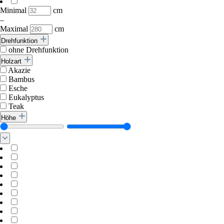
Minimal
cm
–
Maximal
cm
Drehfunktion
ohne Drehfunktion
Holzart
Akazie
Bambus
Esche
Eukalyptus
Teak
Höhe