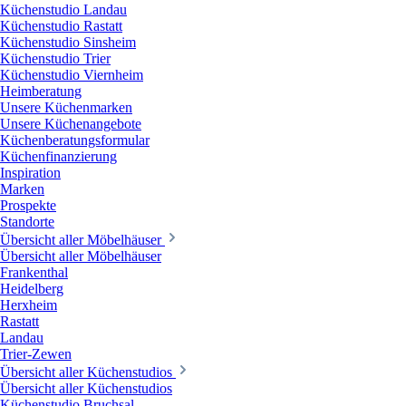
Küchenstudio Landau
Küchenstudio Rastatt
Küchenstudio Sinsheim
Küchenstudio Trier
Küchenstudio Viernheim
Heimberatung
Unsere Küchenmarken
Unsere Küchenangebote
Küchenberatungsformular
Küchenfinanzierung
Inspiration
Marken
Prospekte
Standorte
Übersicht aller Möbelhäuser
Übersicht aller Möbelhäuser
Frankenthal
Heidelberg
Herxheim
Rastatt
Landau
Trier-Zewen
Übersicht aller Küchenstudios
Übersicht aller Küchenstudios
Küchenstudio Bruchsal