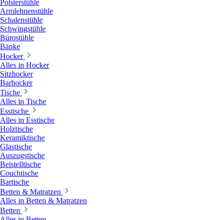
Polsterstühle
Armlehnenstühle
Schalenstühle
Schwingstühle
Bürostühle
Bänke
Hocker
Alles in Hocker
Sitzhocker
Barhocker
Tische
Alles in Tische
Esstische
Alles in Esstische
Holztische
Keramiktische
Glastische
Auszugstische
Beistelltische
Couchtische
Bartische
Betten & Matratzen
Alles in Betten & Matratzen
Betten
Alles in Betten