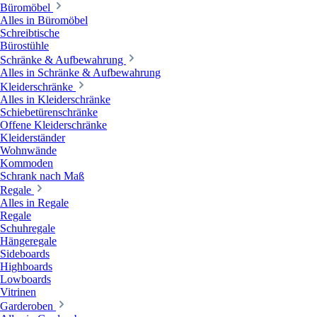
Büromöbel
Alles in Büromöbel
Schreibtische
Bürostühle
Schränke & Aufbewahrung
Alles in Schränke & Aufbewahrung
Kleiderschränke
Alles in Kleiderschränke
Schiebetürenschränke
Offene Kleiderschränke
Kleiderständer
Wohnwände
Kommoden
Schrank nach Maß
Regale
Alles in Regale
Regale
Schuhregale
Hängeregale
Sideboards
Highboards
Lowboards
Vitrinen
Garderoben