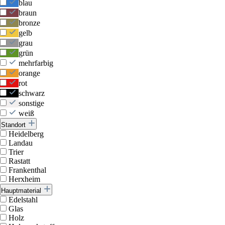
blau
braun
bronze
gelb
grau
grün
mehrfarbig
orange
rot
schwarz
sonstige
weiß
Standort
Heidelberg
Landau
Trier
Rastatt
Frankenthal
Herxheim
Hauptmaterial
Edelstahl
Glas
Holz