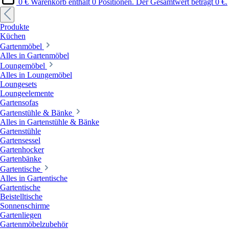
0 €
Warenkorb enthält 0 Positionen. Der Gesamtwert beträgt 0 €.
Produkte
Küchen
Gartenmöbel
Alles in Gartenmöbel
Loungemöbel
Alles in Loungemöbel
Loungesets
Loungeelemente
Gartensofas
Gartenstühle & Bänke
Alles in Gartenstühle & Bänke
Gartenstühle
Gartensessel
Gartenhocker
Gartenbänke
Gartentische
Alles in Gartentische
Gartentische
Beistelltische
Sonnenschirme
Gartenliegen
Gartenmöbelzubehör