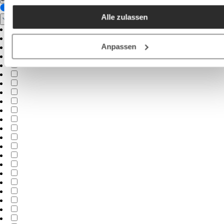
akzeptieren / etc.]“ erteilen Sie Ihre Einwilligung auch in die
Alle zulassen
Weitergabe über Ihr Verhalten in unserem Shop an unseren
Partner, die shopware AG (Ebbinghoff 10, 48624 Schöppinge
Deutschland), die diese Daten Ihnen nicht persönlich zuordn
Anpassen
kann, sie aber zu eigenen Zwecken (z.B.
Produktverbesserungen, Marktverhaltensanalysen) verarbei
darf.