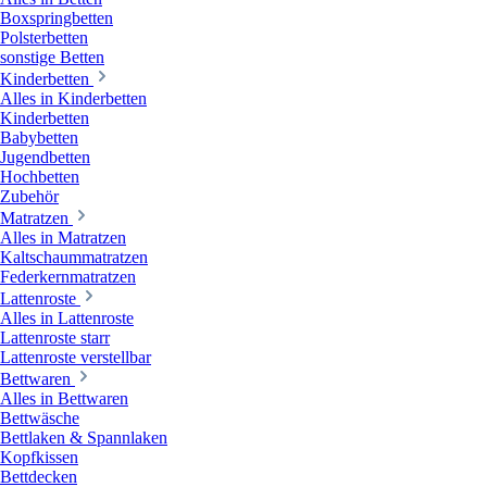
Boxspringbetten
Polsterbetten
sonstige Betten
Kinderbetten
Alles in Kinderbetten
Kinderbetten
Babybetten
Jugendbetten
Hochbetten
Zubehör
Matratzen
Alles in Matratzen
Kaltschaummatratzen
Federkernmatratzen
Lattenroste
Alles in Lattenroste
Lattenroste starr
Lattenroste verstellbar
Bettwaren
Alles in Bettwaren
Bettwäsche
Bettlaken & Spannlaken
Kopfkissen
Bettdecken