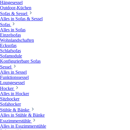
Hängesessel
Outdoor-Küchen
Sofas & Sessel
Alles in Sofas & Sessel
Sofas
Alles in Sofas
Einzelsofas
Wohnlandschaften
Ecksofas
Schlafsofas
Sofamodule
Konfigurierbare Sofas
Sessel
Alles in Sessel
Funktionssessel
Loungesessel
Hocker
Alles in Hocker
Sitzhocker
Sofahocker
Stühle & Bänke
Alles in Stühle & Bänke
Esszimmerstühle
Alles in Esszimmerstühle