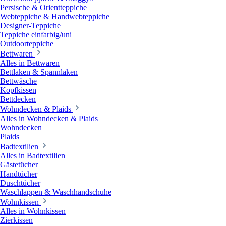
Persische & Orientteppiche
Webteppiche & Handwebteppiche
Designer-Teppiche
Teppiche einfarbig/uni
Outdoorteppiche
Bettwaren
Alles in Bettwaren
Bettlaken & Spannlaken
Bettwäsche
Kopfkissen
Bettdecken
Wohndecken & Plaids
Alles in Wohndecken & Plaids
Wohndecken
Plaids
Badtextilien
Alles in Badtextilien
Gästetücher
Handtücher
Duschtücher
Waschlappen & Waschhandschuhe
Wohnkissen
Alles in Wohnkissen
Zierkissen