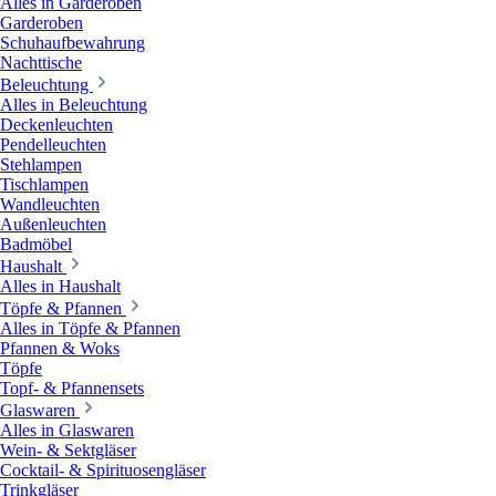
Alles in Garderoben
Garderoben
Schuhaufbewahrung
Nachttische
Beleuchtung
Alles in Beleuchtung
Deckenleuchten
Pendelleuchten
Stehlampen
Tischlampen
Wandleuchten
Außenleuchten
Badmöbel
Haushalt
Alles in Haushalt
Töpfe & Pfannen
Alles in Töpfe & Pfannen
Pfannen & Woks
Töpfe
Topf- & Pfannensets
Glaswaren
Alles in Glaswaren
Wein- & Sektgläser
Cocktail- & Spirituosengläser
Trinkgläser