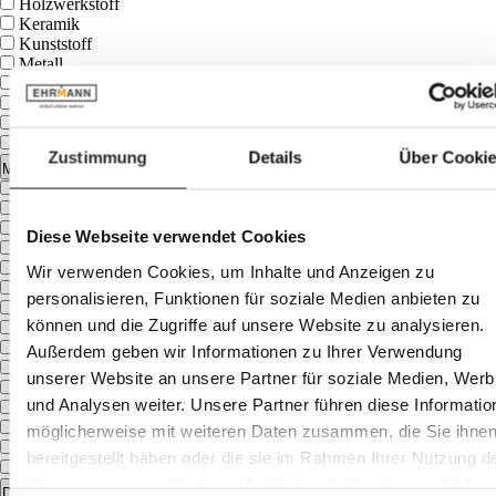
Holzwerkstoff
Keramik
Kunststoff
Metall
Stahl
Stein
Textil
Zement
Zustimmung
Details
Über Cooki
Marke
Brafab
Faee
Fermob
Diese Webseite verwendet Cookies
HOUE
Höfats
Wir verwenden Cookies, um Inhalte und Anzeigen zu
Kare Design
personalisieren, Funktionen für soziale Medien anbieten zu
Kave Home
können und die Zugriffe auf unsere Website zu analysieren.
LC Garden
Lafuma
Außerdem geben wir Informationen zu Ihrer Verwendung
Musterring
unserer Website an unsere Partner für soziale Medien, Wer
Nardi
und Analysen weiter. Unsere Partner führen diese Informatio
Siena Garden
Sit Mobilia
möglicherweise mit weiteren Daten zusammen, die Sie ihne
Stern
bereitgestellt haben oder die sie im Rahmen Ihrer Nutzung d
Tierra Outdoor
Dienste gesammelt haben. Mit Klick auf „[Zustimmen / Alles
Durchmesser