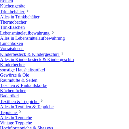
Reiben
Küchengeräte
Trinkbehälter
Alles in Trinkbehälter
Thermobecher
Trinkflaschen
Lebensmittelaufbewahrung
Alles in Lebensmittelaufbewahrung
Lunchboxen
Vorratsdosen
Kinderbesteck & Kindergeschirr
Alles in Kinderbesteck & Kindergeschirr
Kinderbecher
sonstige Haushaltsartikel
Gewürze & Öle
Raumdüfte & Seifen
Taschen & Einkaufskörbe
Küchentücher
Badartikel
Textilien & Teppiche
Alles in Textilien & Teppiche
Teppiche
Alles in Teppiche
Vintage Teppiche
Hochflorteppiche & Shaggys