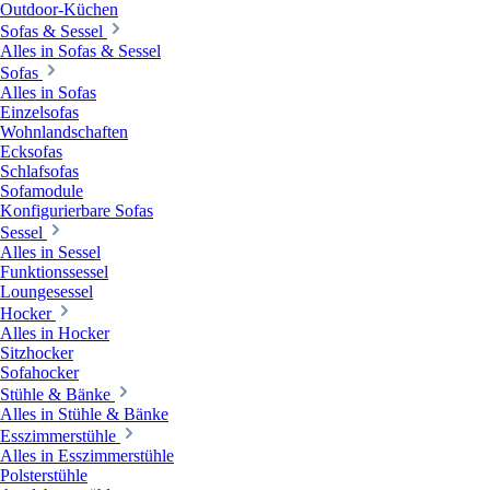
Outdoor-Küchen
Sofas & Sessel
Alles in Sofas & Sessel
Sofas
Alles in Sofas
Einzelsofas
Wohnlandschaften
Ecksofas
Schlafsofas
Sofamodule
Konfigurierbare Sofas
Sessel
Alles in Sessel
Funktionssessel
Loungesessel
Hocker
Alles in Hocker
Sitzhocker
Sofahocker
Stühle & Bänke
Alles in Stühle & Bänke
Esszimmerstühle
Alles in Esszimmerstühle
Polsterstühle