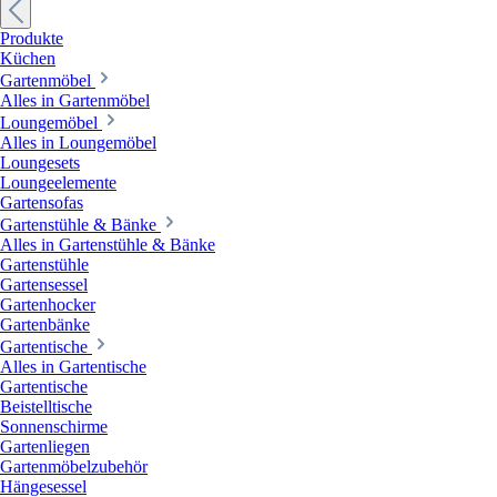
Produkte
Küchen
Gartenmöbel
Alles in Gartenmöbel
Loungemöbel
Alles in Loungemöbel
Loungesets
Loungeelemente
Gartensofas
Gartenstühle & Bänke
Alles in Gartenstühle & Bänke
Gartenstühle
Gartensessel
Gartenhocker
Gartenbänke
Gartentische
Alles in Gartentische
Gartentische
Beistelltische
Sonnenschirme
Gartenliegen
Gartenmöbelzubehör
Hängesessel