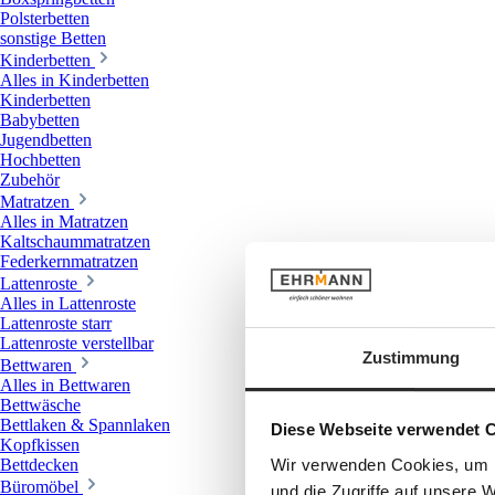
Polsterbetten
sonstige Betten
Kinderbetten
Alles in Kinderbetten
Kinderbetten
Babybetten
Jugendbetten
Hochbetten
Zubehör
Matratzen
Alles in Matratzen
Kaltschaummatratzen
Federkernmatratzen
Lattenroste
Alles in Lattenroste
Lattenroste starr
Lattenroste verstellbar
Zustimmung
Bettwaren
Alles in Bettwaren
Bettwäsche
Bettlaken & Spannlaken
Diese Webseite verwendet 
Kopfkissen
Wir verwenden Cookies, um I
Bettdecken
Büromöbel
und die Zugriffe auf unsere 