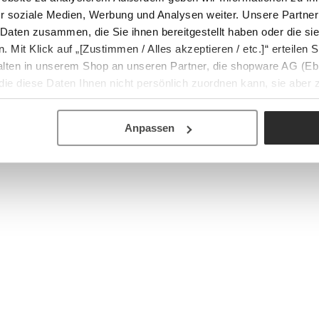
r soziale Medien, Werbung und Analysen weiter. Unsere Partner
 Daten zusammen, die Sie ihnen bereitgestellt haben oder die s
Mit Klick auf „[Zustimmen / Alles akzeptieren / etc.]“ erteilen Si
halten in unserem Shop an unseren Partner, die shopware AG (Eb
ie diese Daten Ihnen nicht persönlich zuordnen kann, sie aber
tverhaltensanalysen) verarbeiten darf.
Anpassen