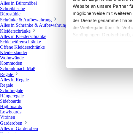
Alles in Büromöbel
Website an unsere Partner fü
Schreibtische
möglicherweise mit weiteren
Bürostühle
Schränke & Aufbewahrung
der Dienste gesammelt haben. 
Alles in Schränke & Aufbewahrung
die Weitergabe über Ihr Ver
Kleiderschränke
Schöppingen, Deutschland), d
Alles in Kleiderschränke
Produktverbesserungen, Mark
Schiebetürenschränke
Offene Kleiderschränke
Kleiderständer
Wohnwände
Kommoden
Schrank nach Maß
Regale
Alles in Regale
Regale
Schuhregale
Hängeregale
Sideboards
Highboards
Lowboards
Vitrinen
Garderoben
Alles in Garderoben