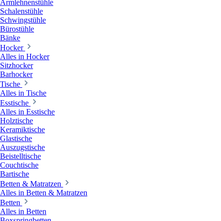
Armlehnenstühle
Schalenstühle
Schwingstühle
Bürostühle
Bänke
Hocker
Alles in Hocker
Sitzhocker
Barhocker
Tische
Alles in Tische
Esstische
Alles in Esstische
Holztische
Keramiktische
Glastische
Auszugstische
Beistelltische
Couchtische
Bartische
Betten & Matratzen
Alles in Betten & Matratzen
Betten
Alles in Betten
Boxspringbetten