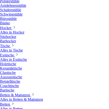
Polsterstühle
Armlehnenstühle
Schalenstühle
Schwingstühle
Bürostühle
Bänke
Hocker
Alles in Hocker
Sitzhocker
Barhocker
Tische
Alles in Tische
Esstische
Alles in Esstische
Holztische
Keramiktische
Glastische
Auszugstische
Beistelltische
Couchtische
Bartische
Betten & Matratzen
Alles in Betten & Matratzen
Betten
Alles in Betten