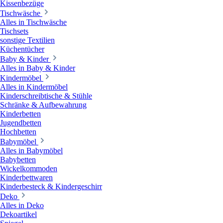
Kissenbezüge
Tischwäsche
Alles in Tischwäsche
Tischsets
sonstige Textilien
Küchentücher
Baby & Kinder
Alles in Baby & Kinder
Kindermöbel
Alles in Kindermöbel
Kinderschreibtische & Stühle
Schränke & Aufbewahrung
Kinderbetten
Jugendbetten
Hochbetten
Babymöbel
Alles in Babymöbel
Babybetten
Wickelkommoden
Kinderbettwaren
Kinderbesteck & Kindergeschirr
Deko
Alles in Deko
Dekoartikel