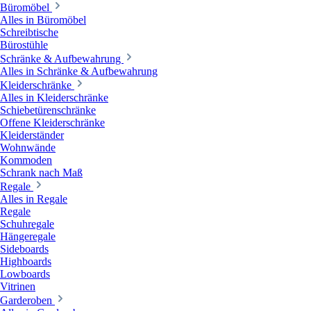
Büromöbel
Alles in Büromöbel
Schreibtische
Bürostühle
Schränke & Aufbewahrung
Alles in Schränke & Aufbewahrung
Kleiderschränke
Alles in Kleiderschränke
Schiebetürenschränke
Offene Kleiderschränke
Kleiderständer
Wohnwände
Kommoden
Schrank nach Maß
Regale
Alles in Regale
Regale
Schuhregale
Hängeregale
Sideboards
Highboards
Lowboards
Vitrinen
Garderoben