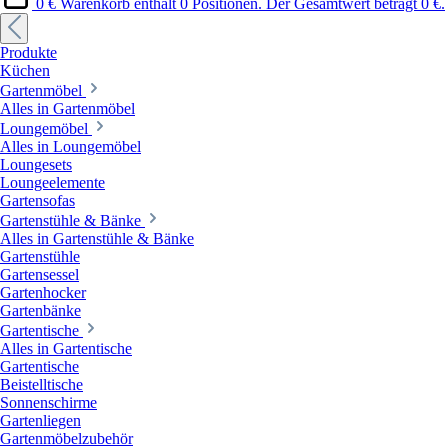
0 €
Warenkorb enthält 0 Positionen. Der Gesamtwert beträgt 0 €.
Produkte
Küchen
Gartenmöbel
Alles in Gartenmöbel
Loungemöbel
Alles in Loungemöbel
Loungesets
Loungeelemente
Gartensofas
Gartenstühle & Bänke
Alles in Gartenstühle & Bänke
Gartenstühle
Gartensessel
Gartenhocker
Gartenbänke
Gartentische
Alles in Gartentische
Gartentische
Beistelltische
Sonnenschirme
Gartenliegen
Gartenmöbelzubehör