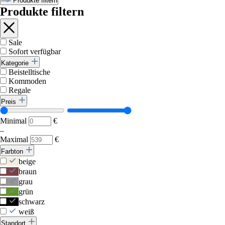
Produkte filtern
Produkte filtern
Sale
Sofort verfügbar
Kategorie
Beistelltische
Kommoden
Regale
Preis
Minimal
€
–
Maximal
€
Farbton
beige
braun
grau
grün
schwarz
weiß
Standort