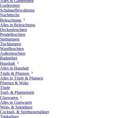
Alles in Garderoben
Garderoben
Schuhaufbewahrung
Nachttische
Beleuchtung
Alles in Beleuchtung
Deckenleuchten
Pendelleuchten
Stehlampen
Tischlampen
Wandleuchten
Außenleuchten
Badmöbel
Haushalt
Alles in Haushalt
Töpfe & Pfannen
Alles in Töpfe & Pfannen
Pfannen & Woks
Töpfe
Topf- & Pfannensets
Glaswaren
Alles in Glaswaren
Wein- & Sektgläser
Cocktail- & Spirituosengläser
Trinkgläser