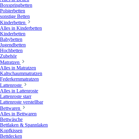
Boxspringbetten
Polsterbetten
sonstige Betten
Kinderbetten
Alles in Kinderbetten
Kinderbetten
Babybetten
Jugendbetten
Hochbetten
Zubehör
Matratzen
Alles in Matratzen
Kaltschaummatratzen
Federkernmatratzen
Lattenroste
Alles in Lattenroste
Lattenroste starr
Lattenroste verstellbar
Bettwaren
Alles in Bettwaren
Bettwäsche
Bettlaken & Spannlaken
Kopfkissen
Bettdecken