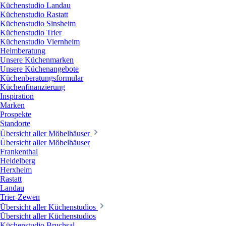
Küchenstudio Landau
Küchenstudio Rastatt
Küchenstudio Sinsheim
Küchenstudio Trier
Küchenstudio Viernheim
Heimberatung
Unsere Küchenmarken
Unsere Küchenangebote
Küchenberatungsformular
Küchenfinanzierung
Inspiration
Marken
Prospekte
Standorte
Übersicht aller Möbelhäuser
Übersicht aller Möbelhäuser
Frankenthal
Heidelberg
Herxheim
Rastatt
Landau
Trier-Zewen
Übersicht aller Küchenstudios
Übersicht aller Küchenstudios
Küchenstudio Bruchsal