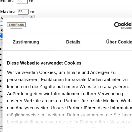
Minimal
cm
–
Maximal
cm
Ausziehfunktion
ohne Ausziehfunktion
Breite
Zustimmung
Details
Über Cooki
Diese Webseite verwendet Cookies
Wir verwenden Cookies, um Inhalte und Anzeigen zu
personalisieren, Funktionen für soziale Medien anbieten zu
können und die Zugriffe auf unsere Website zu analysieren.
Außerdem geben wir Informationen zu Ihrer Verwendung
Minimal
cm
unserer Website an unsere Partner für soziale Medien, Wer
–
Maximal
und Analysen weiter. Unsere Partner führen diese Informatio
cm
möglicherweise mit weiteren Daten zusammen, die Sie ihne
Holzart
Eiche
bereitgestellt haben oder die sie im Rahmen Ihrer Nutzung d
Esche
Dienste gesammelt haben. Mit Klick auf „[Zustimmen / Alles
MDF