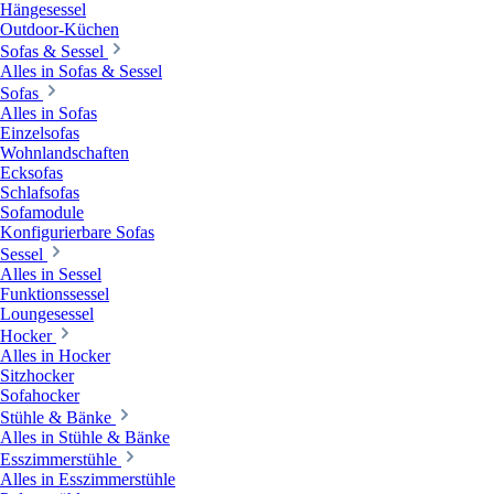
Hängesessel
Outdoor-Küchen
Sofas & Sessel
Alles in Sofas & Sessel
Sofas
Alles in Sofas
Einzelsofas
Wohnlandschaften
Ecksofas
Schlafsofas
Sofamodule
Konfigurierbare Sofas
Sessel
Alles in Sessel
Funktionssessel
Loungesessel
Hocker
Alles in Hocker
Sitzhocker
Sofahocker
Stühle & Bänke
Alles in Stühle & Bänke
Esszimmerstühle
Alles in Esszimmerstühle