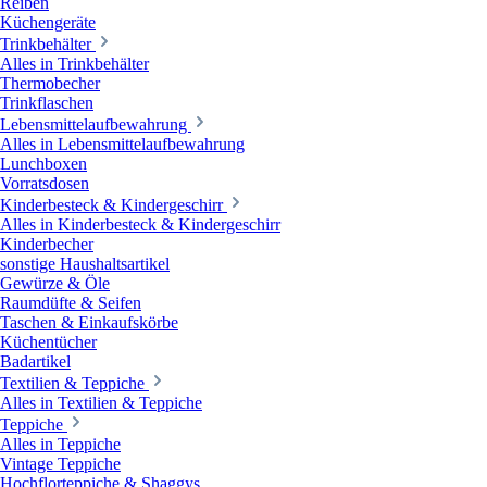
Reiben
Küchengeräte
Trinkbehälter
Alles in Trinkbehälter
Thermobecher
Trinkflaschen
Lebensmittelaufbewahrung
Alles in Lebensmittelaufbewahrung
Lunchboxen
Vorratsdosen
Kinderbesteck & Kindergeschirr
Alles in Kinderbesteck & Kindergeschirr
Kinderbecher
sonstige Haushaltsartikel
Gewürze & Öle
Raumdüfte & Seifen
Taschen & Einkaufskörbe
Küchentücher
Badartikel
Textilien & Teppiche
Alles in Textilien & Teppiche
Teppiche
Alles in Teppiche
Vintage Teppiche
Hochflorteppiche & Shaggys