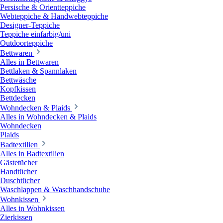
Persische & Orientteppiche
Webteppiche & Handwebteppiche
Designer-Teppiche
Teppiche einfarbig/uni
Outdoorteppiche
Bettwaren
Alles in Bettwaren
Bettlaken & Spannlaken
Bettwäsche
Kopfkissen
Bettdecken
Wohndecken & Plaids
Alles in Wohndecken & Plaids
Wohndecken
Plaids
Badtextilien
Alles in Badtextilien
Gästetücher
Handtücher
Duschtücher
Waschlappen & Waschhandschuhe
Wohnkissen
Alles in Wohnkissen
Zierkissen