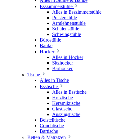
Alles in Stühle & Bänke
Esszimmerstühle
Alles in Esszimmerstühle
Polsterstühle
Armlehnenstühle
Schalenstühle
Schwingstühle
Bürostühle
Bänke
Hocker
Alles in Hocker
Sitzhocker
Barhocker
Tische
Alles in Tische
Esstische
Alles in Esstische
Holztische
Keramiktische
Glastische
Auszugstische
Beistelltische
Couchtische
Bartische
Betten & Matratzen