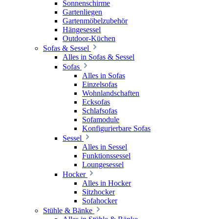
Sonnenschirme
Gartenliegen
Gartenmöbelzubehör
Hängesessel
Outdoor-Küchen
Sofas & Sessel
Alles in Sofas & Sessel
Sofas
Alles in Sofas
Einzelsofas
Wohnlandschaften
Ecksofas
Schlafsofas
Sofamodule
Konfigurierbare Sofas
Sessel
Alles in Sessel
Funktionssessel
Loungesessel
Hocker
Alles in Hocker
Sitzhocker
Sofahocker
Stühle & Bänke