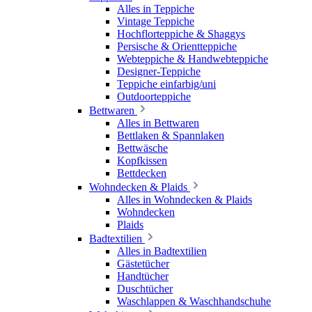
Alles in Teppiche
Vintage Teppiche
Hochflorteppiche & Shaggys
Persische & Orientteppiche
Webteppiche & Handwebteppiche
Designer-Teppiche
Teppiche einfarbig/uni
Outdoorteppiche
Bettwaren
Alles in Bettwaren
Bettlaken & Spannlaken
Bettwäsche
Kopfkissen
Bettdecken
Wohndecken & Plaids
Alles in Wohndecken & Plaids
Wohndecken
Plaids
Badtextilien
Alles in Badtextilien
Gästetücher
Handtücher
Duschtücher
Waschlappen & Waschhandschuhe