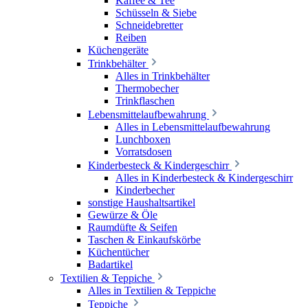
Kaffee & Tee
Schüsseln & Siebe
Schneidebretter
Reiben
Küchengeräte
Trinkbehälter
Alles in Trinkbehälter
Thermobecher
Trinkflaschen
Lebensmittelaufbewahrung
Alles in Lebensmittelaufbewahrung
Lunchboxen
Vorratsdosen
Kinderbesteck & Kindergeschirr
Alles in Kinderbesteck & Kindergeschirr
Kinderbecher
sonstige Haushaltsartikel
Gewürze & Öle
Raumdüfte & Seifen
Taschen & Einkaufskörbe
Küchentücher
Badartikel
Textilien & Teppiche
Alles in Textilien & Teppiche
Teppiche