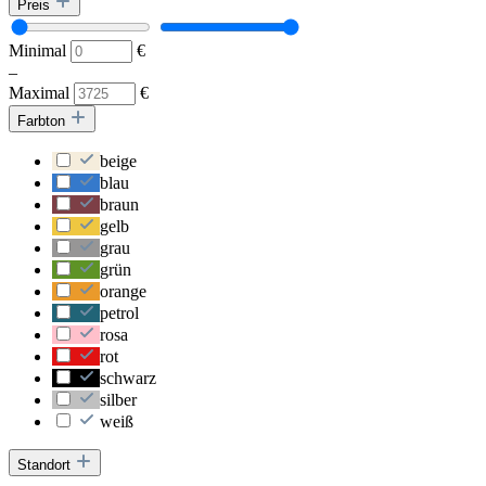
Preis
Minimal
€
–
Maximal
€
Farbton
beige
blau
braun
gelb
grau
grün
orange
petrol
rosa
rot
schwarz
silber
weiß
Standort