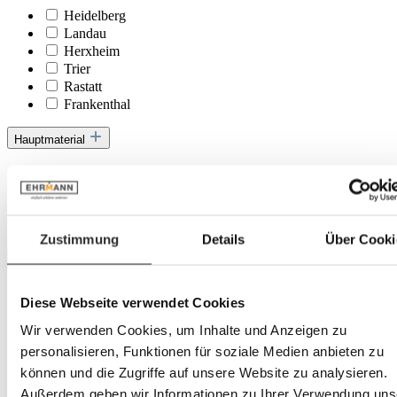
Heidelberg
Landau
Herxheim
Trier
Rastatt
Frankenthal
Hauptmaterial
Echtleder
Kunstleder
Metall
Stoff
Zustimmung
Details
Über Cooki
Marke
Faee
Diese Webseite verwendet Cookies
Innovation Living
Kave Home
Wir verwenden Cookies, um Inhalte und Anzeigen zu
Restyl
personalisieren, Funktionen für soziale Medien anbieten zu
Theodor Sass
können und die Zugriffe auf unsere Website zu analysieren.
Vito
Außerdem geben wir Informationen zu Ihrer Verwendung uns