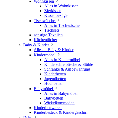
Wohnkissen
Alles in Wohnkissen
Zierkissen
Kissenbezüge
Tischwäsche
Alles in Tischwäsche
Tischsets
sonstige Textilien
Küchentücher
Baby & Kinder
Alles in Baby & Kinder
Kindermöbel
Alles in Kindermöbel
Kinderschreibtische & Stühle
Schränke & Aufbewahrung
Kinderbetten
Jugendbetten
Hochbetten
Babymöbel
Alles in Babymöbel
Babybetten
Wickelkommoden
Kinderbettwaren
Kinderbesteck & Kindergeschirr
Deko