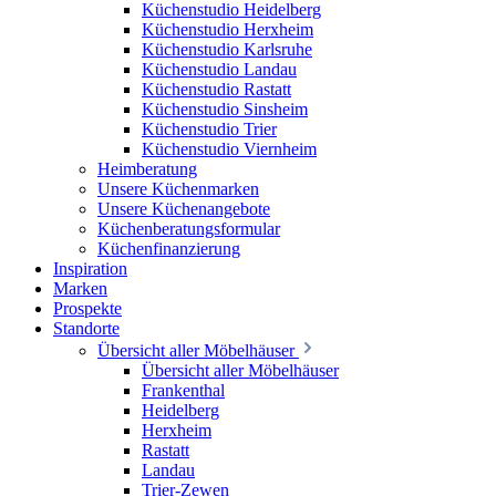
Küchenstudio Heidelberg
Küchenstudio Herxheim
Küchenstudio Karlsruhe
Küchenstudio Landau
Küchenstudio Rastatt
Küchenstudio Sinsheim
Küchenstudio Trier
Küchenstudio Viernheim
Heimberatung
Unsere Küchenmarken
Unsere Küchenangebote
Küchenberatungsformular
Küchenfinanzierung
Inspiration
Marken
Prospekte
Standorte
Übersicht aller Möbelhäuser
Übersicht aller Möbelhäuser
Frankenthal
Heidelberg
Herxheim
Rastatt
Landau
Trier-Zewen