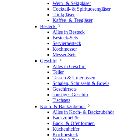
Wein- & Sektgläser
Cocktail- & Spirituosengläser
Trinkgläser
Kaffee- & Teegläser
Besteck
Alles in Besteck
Besteck-Sets
Servierbesteck
Kochmesser
Messer-Sets
Geschirr
Alles in Geschirr
Teller
Tassen & Untertassen
Schalen, Schüsseln & Bowls
Geschirrsets
sonstiges Geschirr
Tischsets
Koch- & Backzubehör
Alles in Koch- & Backzubehör
Backzubehör
Back- & Ofenformen
Küchenhelfer
Kochbesteck