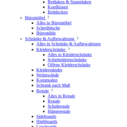
Bettlaken & Spannlaken
Kopfkissen
Bettdecken
Büromöbel
Alles in Büromöbel
Schreibtische
Bürostühle
Schränke & Aufbewahrung
Alles in Schränke & Aufbewahrung
Kleiderschränke
Alles in Kleiderschränke
Schiebetürenschränke
Offene Kleiderschränke
Kleiderständer
Wohnwände
Kommoden
Schrank nach Maß
Regale
Alles in Regale
Regale
Schuhregale
Hängeregale
Sideboards
Highboards
Lowboards