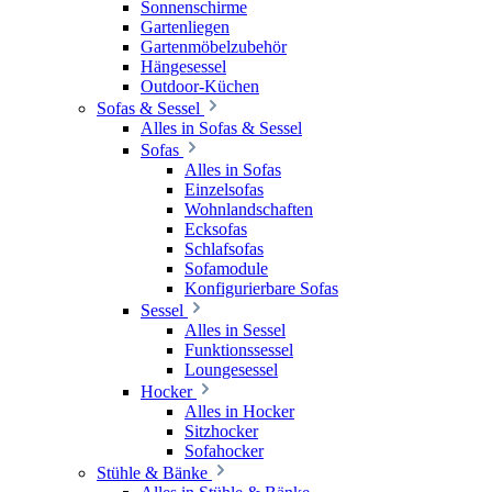
Sonnenschirme
Gartenliegen
Gartenmöbelzubehör
Hängesessel
Outdoor-Küchen
Sofas & Sessel
Alles in Sofas & Sessel
Sofas
Alles in Sofas
Einzelsofas
Wohnlandschaften
Ecksofas
Schlafsofas
Sofamodule
Konfigurierbare Sofas
Sessel
Alles in Sessel
Funktionssessel
Loungesessel
Hocker
Alles in Hocker
Sitzhocker
Sofahocker
Stühle & Bänke