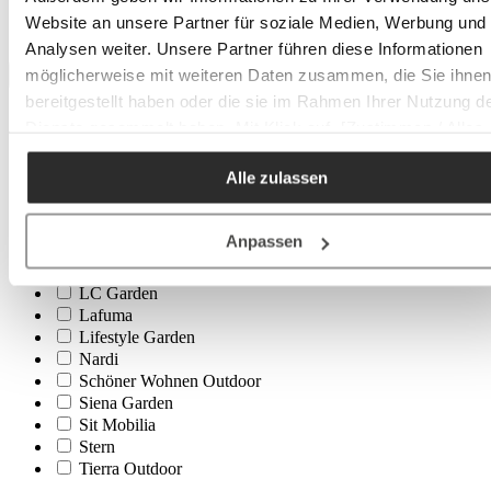
Textil
Website an unsere Partner für soziale Medien, Werbung und
Textilen
Analysen weiter. Unsere Partner führen diese Informationen
möglicherweise mit weiteren Daten zusammen, die Sie ihne
Marke
bereitgestellt haben oder die sie im Rahmen Ihrer Nutzung d
Brafab
Dienste gesammelt haben. Mit Klick auf „[Zustimmen / Alles
Doppler
akzeptieren / etc.]“ erteilen Sie Ihre Einwilligung auch in die
Faee
Alle zulassen
Weitergabe über Ihr Verhalten in unserem Shop an unseren
Glatz
HOUE
Partner, die shopware AG (Ebbinghoff 10, 48624 Schöppinge
Herstera
Deutschland), die diese Daten Ihnen nicht persönlich zuordn
Anpassen
Höfats
kann, sie aber zu eigenen Zwecken (z.B.
Kave Home
Produktverbesserungen, Marktverhaltensanalysen) verarbei
LC Garden
darf.
Lafuma
Lifestyle Garden
Nardi
Schöner Wohnen Outdoor
Siena Garden
Sit Mobilia
Stern
Tierra Outdoor