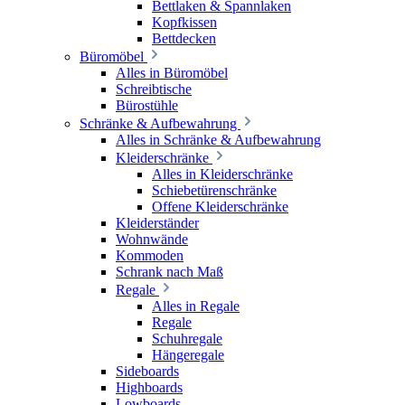
Bettlaken & Spannlaken
Kopfkissen
Bettdecken
Büromöbel
Alles in Büromöbel
Schreibtische
Bürostühle
Schränke & Aufbewahrung
Alles in Schränke & Aufbewahrung
Kleiderschränke
Alles in Kleiderschränke
Schiebetürenschränke
Offene Kleiderschränke
Kleiderständer
Wohnwände
Kommoden
Schrank nach Maß
Regale
Alles in Regale
Regale
Schuhregale
Hängeregale
Sideboards
Highboards
Lowboards