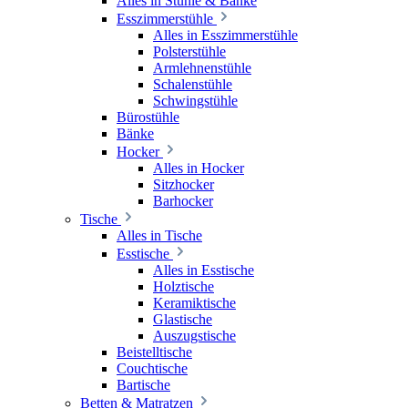
Alles in Stühle & Bänke
Esszimmerstühle
Alles in Esszimmerstühle
Polsterstühle
Armlehnenstühle
Schalenstühle
Schwingstühle
Bürostühle
Bänke
Hocker
Alles in Hocker
Sitzhocker
Barhocker
Tische
Alles in Tische
Esstische
Alles in Esstische
Holztische
Keramiktische
Glastische
Auszugstische
Beistelltische
Couchtische
Bartische
Betten & Matratzen