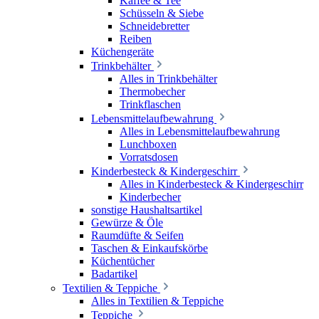
Kaffee & Tee
Schüsseln & Siebe
Schneidebretter
Reiben
Küchengeräte
Trinkbehälter
Alles in Trinkbehälter
Thermobecher
Trinkflaschen
Lebensmittelaufbewahrung
Alles in Lebensmittelaufbewahrung
Lunchboxen
Vorratsdosen
Kinderbesteck & Kindergeschirr
Alles in Kinderbesteck & Kindergeschirr
Kinderbecher
sonstige Haushaltsartikel
Gewürze & Öle
Raumdüfte & Seifen
Taschen & Einkaufskörbe
Küchentücher
Badartikel
Textilien & Teppiche
Alles in Textilien & Teppiche
Teppiche