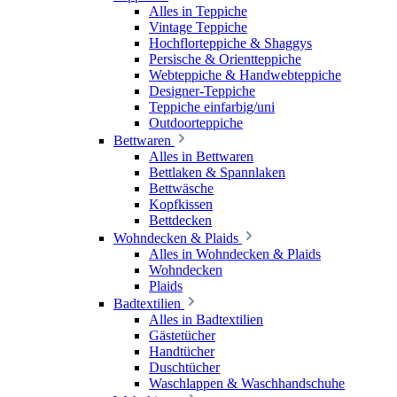
Alles in Teppiche
Vintage Teppiche
Hochflorteppiche & Shaggys
Persische & Orientteppiche
Webteppiche & Handwebteppiche
Designer-Teppiche
Teppiche einfarbig/uni
Outdoorteppiche
Bettwaren
Alles in Bettwaren
Bettlaken & Spannlaken
Bettwäsche
Kopfkissen
Bettdecken
Wohndecken & Plaids
Alles in Wohndecken & Plaids
Wohndecken
Plaids
Badtextilien
Alles in Badtextilien
Gästetücher
Handtücher
Duschtücher
Waschlappen & Waschhandschuhe