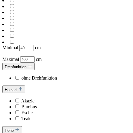
Minimal
cm
–
Maximal
cm
Drehfunktion
ohne Drehfunktion
Holzart
Akazie
Bambus
Esche
Teak
Höhe