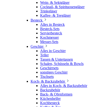
Wein- & Sektgläser
Cocktail- & Spirituosengläser
Trinkgläser
Kaffee- & Teegläser
Besteck
Alles in Besteck
Besteck-Sets
Servierbesteck
Kochmesser
Messer-Sets
Geschirr
Alles in Geschirr
Teller
Tassen & Untertassen
Schalen, Schüsseln & Bowls
Geschirrsets
sonstiges Geschirr
Tischsets
Koch- & Backzubehör
Alles in Koch- & Backzubehör
Backzubehör
Back- & Ofenformen
Küchenhelfer
Kochbesteck