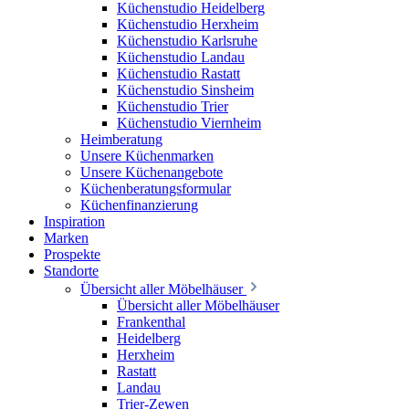
Küchenstudio Heidelberg
Küchenstudio Herxheim
Küchenstudio Karlsruhe
Küchenstudio Landau
Küchenstudio Rastatt
Küchenstudio Sinsheim
Küchenstudio Trier
Küchenstudio Viernheim
Heimberatung
Unsere Küchenmarken
Unsere Küchenangebote
Küchenberatungsformular
Küchenfinanzierung
Inspiration
Marken
Prospekte
Standorte
Übersicht aller Möbelhäuser
Übersicht aller Möbelhäuser
Frankenthal
Heidelberg
Herxheim
Rastatt
Landau
Trier-Zewen