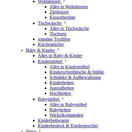
Wohnkissen
Alles in Wohnkissen
Zierkissen
Kissenbezüge
Tischwäsche
Alles in Tischwäsche
Tischsets
sonstige Textilien
Küchentücher
Baby & Kinder
Alles in Baby & Kinder
Kindermöbel
Alles in Kindermöbel
Kinderschreibtische & Stühle
Schränke & Aufbewahrung
Kinderbetten
Jugendbetten
Hochbetten
Babymöbel
Alles in Babymöbel
Babybetten
Wickelkommoden
Kinderbettwaren
Kinderbesteck & Kindergeschirr
Deko