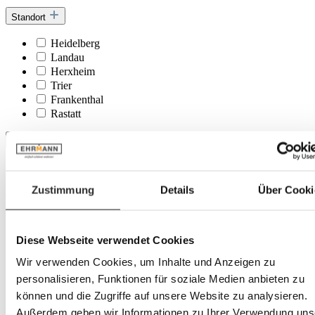
Standort
Heidelberg
Landau
Herxheim
Trier
Frankenthal
Rastatt
Hauptmaterial
Edelstahl
Holz
Zustimmung
Details
Über Cooki
Holzwerkstoff
Keramik
Kunststoff
Metall
Diese Webseite verwendet Cookies
Olefin
Wir verwenden Cookies, um Inhalte und Anzeigen zu
Outdoorgewebe
personalisieren, Funktionen für soziale Medien anbieten zu
Stahl
Stein
können und die Zugriffe auf unsere Website zu analysieren.
Stoff
Außerdem geben wir Informationen zu Ihrer Verwendung uns