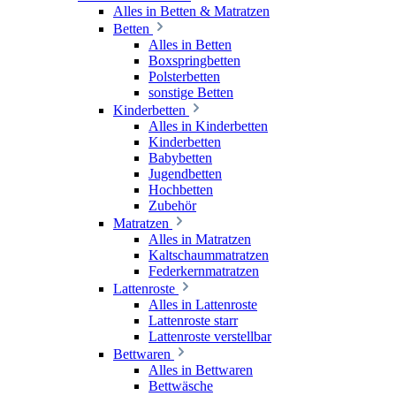
Alles in Betten & Matratzen
Betten
Alles in Betten
Boxspringbetten
Polsterbetten
sonstige Betten
Kinderbetten
Alles in Kinderbetten
Kinderbetten
Babybetten
Jugendbetten
Hochbetten
Zubehör
Matratzen
Alles in Matratzen
Kaltschaummatratzen
Federkernmatratzen
Lattenroste
Alles in Lattenroste
Lattenroste starr
Lattenroste verstellbar
Bettwaren
Alles in Bettwaren
Bettwäsche