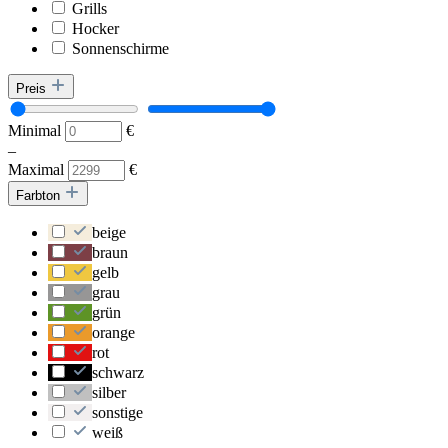
Grills
Hocker
Sonnenschirme
Preis
Minimal
€
–
Maximal
€
Farbton
beige
braun
gelb
grau
grün
orange
rot
schwarz
silber
sonstige
weiß