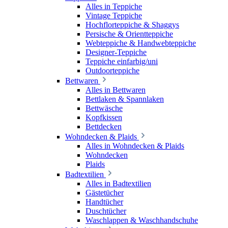
Alles in Teppiche
Vintage Teppiche
Hochflorteppiche & Shaggys
Persische & Orientteppiche
Webteppiche & Handwebteppiche
Designer-Teppiche
Teppiche einfarbig/uni
Outdoorteppiche
Bettwaren
Alles in Bettwaren
Bettlaken & Spannlaken
Bettwäsche
Kopfkissen
Bettdecken
Wohndecken & Plaids
Alles in Wohndecken & Plaids
Wohndecken
Plaids
Badtextilien
Alles in Badtextilien
Gästetücher
Handtücher
Duschtücher
Waschlappen & Waschhandschuhe