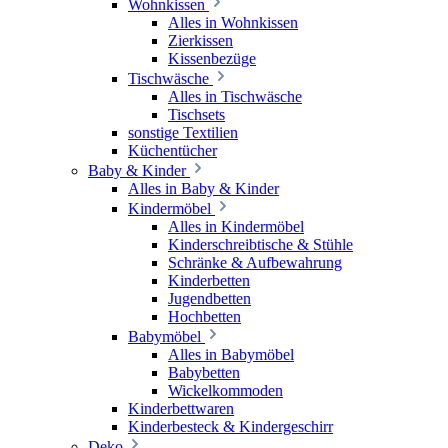
Wohnkissen
Alles in Wohnkissen
Zierkissen
Kissenbezüge
Tischwäsche
Alles in Tischwäsche
Tischsets
sonstige Textilien
Küchentücher
Baby & Kinder
Alles in Baby & Kinder
Kindermöbel
Alles in Kindermöbel
Kinderschreibtische & Stühle
Schränke & Aufbewahrung
Kinderbetten
Jugendbetten
Hochbetten
Babymöbel
Alles in Babymöbel
Babybetten
Wickelkommoden
Kinderbettwaren
Kinderbesteck & Kindergeschirr
Deko