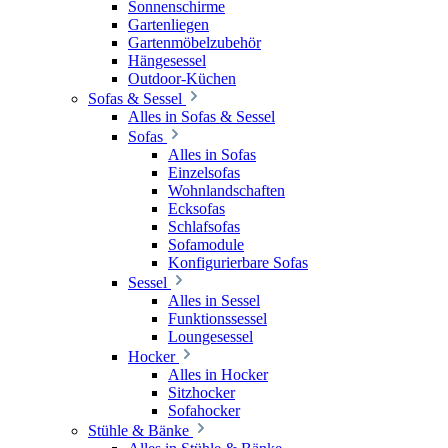
Sonnenschirme
Gartenliegen
Gartenmöbelzubehör
Hängesessel
Outdoor-Küchen
Sofas & Sessel
Alles in Sofas & Sessel
Sofas
Alles in Sofas
Einzelsofas
Wohnlandschaften
Ecksofas
Schlafsofas
Sofamodule
Konfigurierbare Sofas
Sessel
Alles in Sessel
Funktionssessel
Loungesessel
Hocker
Alles in Hocker
Sitzhocker
Sofahocker
Stühle & Bänke