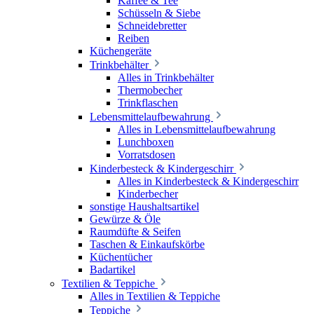
Kaffee & Tee
Schüsseln & Siebe
Schneidebretter
Reiben
Küchengeräte
Trinkbehälter
Alles in Trinkbehälter
Thermobecher
Trinkflaschen
Lebensmittelaufbewahrung
Alles in Lebensmittelaufbewahrung
Lunchboxen
Vorratsdosen
Kinderbesteck & Kindergeschirr
Alles in Kinderbesteck & Kindergeschirr
Kinderbecher
sonstige Haushaltsartikel
Gewürze & Öle
Raumdüfte & Seifen
Taschen & Einkaufskörbe
Küchentücher
Badartikel
Textilien & Teppiche
Alles in Textilien & Teppiche
Teppiche