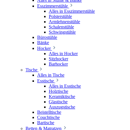
Alles in Stühle & Bänke
Esszimmerstühle
Alles in Esszimmerstühle
Polsterstühle
Armlehnenstühle
Schalenstühle
Schwingstühle
Bürostühle
Bänke
Hocker
Alles in Hocker
Sitzhocker
Barhocker
Tische
Alles in Tische
Esstische
Alles in Esstische
Holztische
Keramiktische
Glastische
Auszugstische
Beistelltische
Couchtische
Bartische
Betten & Matratzen