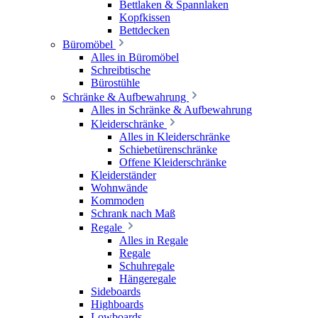
Bettlaken & Spannlaken
Kopfkissen
Bettdecken
Büromöbel
Alles in Büromöbel
Schreibtische
Bürostühle
Schränke & Aufbewahrung
Alles in Schränke & Aufbewahrung
Kleiderschränke
Alles in Kleiderschränke
Schiebetürenschränke
Offene Kleiderschränke
Kleiderständer
Wohnwände
Kommoden
Schrank nach Maß
Regale
Alles in Regale
Regale
Schuhregale
Hängeregale
Sideboards
Highboards
Lowboards