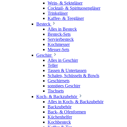
Wein- & Sektgläser
Cocktail- & Spirituosengläser
Trinkgläser
Kaffee- & Teegläser
Besteck
Alles in Besteck
Besteck-Sets
Servierbesteck
Kochmesser
Messer-Sets
Geschirr
Alles in Geschirr
Teller
Tassen & Untertassen
Schalen, Schüsseln & Bowls
Geschirrsets
sonstiges Geschirr
Tischsets
Koch- & Backzubehör
Alles in Koch- & Backzubehör
Backzubehör
Back- & Ofenformen
Küchenhelfer
Kochbesteck