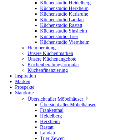
Küchenstudio Heidelberg
Küchenstudio Herxheim
Küchenstudio Karlsruhe
Küchenstudio Landau
Küchenstudio Rastatt
Küchenstudio Sinsheim
Küchenstudio Trier
Küchenstudio Viernheim
Heimberatung
Unsere Küchenmarken
Unsere Küchenangebote
Küchenberatungsformular
Küchenfinanzierung
Inspiration
Marken
Prospekte
Standorte
Übersicht aller Möbelhäuser
Übersicht aller Möbelhäuser
Frankenthal
Heidelberg
Herxheim
Rastatt
Landau
Trier-Zewen