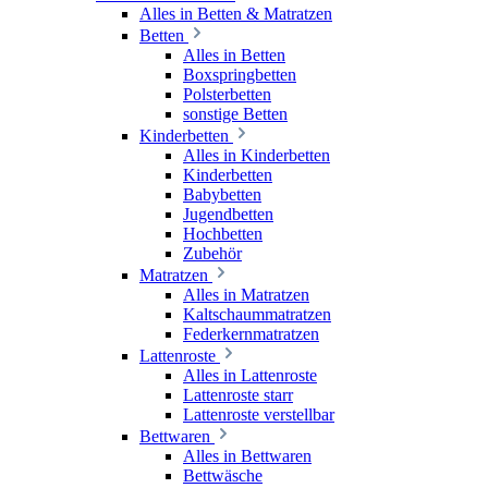
Alles in Betten & Matratzen
Betten
Alles in Betten
Boxspringbetten
Polsterbetten
sonstige Betten
Kinderbetten
Alles in Kinderbetten
Kinderbetten
Babybetten
Jugendbetten
Hochbetten
Zubehör
Matratzen
Alles in Matratzen
Kaltschaummatratzen
Federkernmatratzen
Lattenroste
Alles in Lattenroste
Lattenroste starr
Lattenroste verstellbar
Bettwaren
Alles in Bettwaren
Bettwäsche