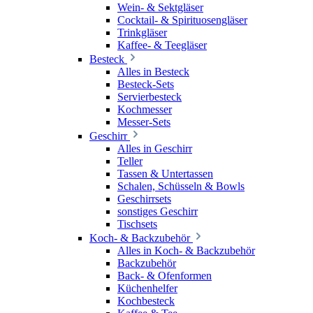
Wein- & Sektgläser
Cocktail- & Spirituosengläser
Trinkgläser
Kaffee- & Teegläser
Besteck
Alles in Besteck
Besteck-Sets
Servierbesteck
Kochmesser
Messer-Sets
Geschirr
Alles in Geschirr
Teller
Tassen & Untertassen
Schalen, Schüsseln & Bowls
Geschirrsets
sonstiges Geschirr
Tischsets
Koch- & Backzubehör
Alles in Koch- & Backzubehör
Backzubehör
Back- & Ofenformen
Küchenhelfer
Kochbesteck