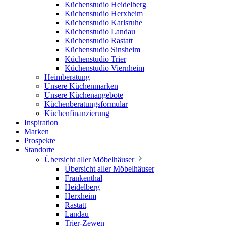
Küchenstudio Heidelberg
Küchenstudio Herxheim
Küchenstudio Karlsruhe
Küchenstudio Landau
Küchenstudio Rastatt
Küchenstudio Sinsheim
Küchenstudio Trier
Küchenstudio Viernheim
Heimberatung
Unsere Küchenmarken
Unsere Küchenangebote
Küchenberatungsformular
Küchenfinanzierung
Inspiration
Marken
Prospekte
Standorte
Übersicht aller Möbelhäuser
Übersicht aller Möbelhäuser
Frankenthal
Heidelberg
Herxheim
Rastatt
Landau
Trier-Zewen