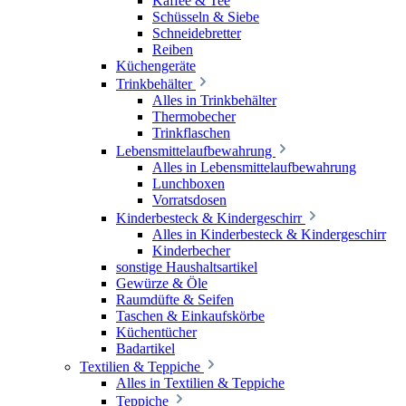
Kaffee & Tee
Schüsseln & Siebe
Schneidebretter
Reiben
Küchengeräte
Trinkbehälter
Alles in Trinkbehälter
Thermobecher
Trinkflaschen
Lebensmittelaufbewahrung
Alles in Lebensmittelaufbewahrung
Lunchboxen
Vorratsdosen
Kinderbesteck & Kindergeschirr
Alles in Kinderbesteck & Kindergeschirr
Kinderbecher
sonstige Haushaltsartikel
Gewürze & Öle
Raumdüfte & Seifen
Taschen & Einkaufskörbe
Küchentücher
Badartikel
Textilien & Teppiche
Alles in Textilien & Teppiche
Teppiche