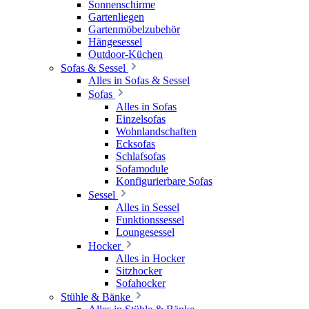
Sonnenschirme
Gartenliegen
Gartenmöbelzubehör
Hängesessel
Outdoor-Küchen
Sofas & Sessel
Alles in Sofas & Sessel
Sofas
Alles in Sofas
Einzelsofas
Wohnlandschaften
Ecksofas
Schlafsofas
Sofamodule
Konfigurierbare Sofas
Sessel
Alles in Sessel
Funktionssessel
Loungesessel
Hocker
Alles in Hocker
Sitzhocker
Sofahocker
Stühle & Bänke