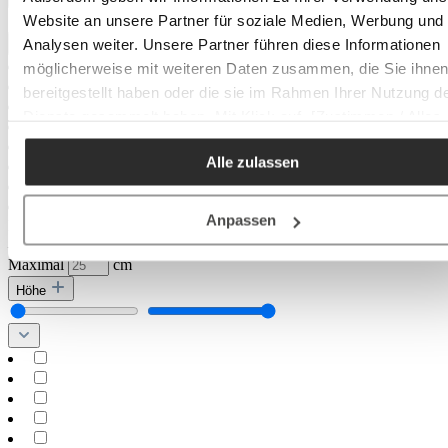
Website an unsere Partner für soziale Medien, Werbung und
Analysen weiter. Unsere Partner führen diese Informationen
möglicherweise mit weiteren Daten zusammen, die Sie ihne
bereitgestellt haben oder die sie im Rahmen Ihrer Nutzung d
Dienste gesammelt haben. Mit Klick auf „[Zustimmen / Alles
akzeptieren / etc.]“ erteilen Sie Ihre Einwilligung auch in die
Alle zulassen
Weitergabe über Ihr Verhalten in unserem Shop an unseren
Partner, die shopware AG (Ebbinghoff 10, 48624 Schöppinge
Deutschland), die diese Daten Ihnen nicht persönlich zuordn
Anpassen
Minimal
cm
kann, sie aber zu eigenen Zwecken (z.B.
–
Produktverbesserungen, Marktverhaltensanalysen) verarbei
Maximal
cm
darf.
Höhe