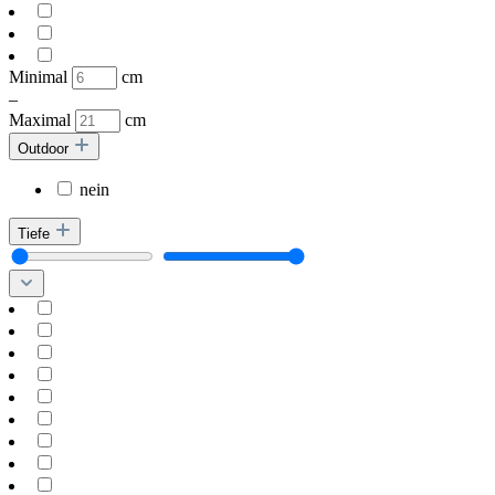
Minimal
cm
–
Maximal
cm
Outdoor
nein
Tiefe