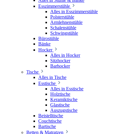
Alles in Stühle & Bänke
Esszimmerstühle
Alles in Esszimmerstühle
Polsterstühle
Armlehnenstühle
Schalenstühle
Schwingstühle
Bürostühle
Bänke
Hocker
Alles in Hocker
Sitzhocker
Barhocker
Tische
Alles in Tische
Esstische
Alles in Esstische
Holztische
Keramiktische
Glastische
Auszugstische
Beistelltische
Couchtische
Bartische
Betten & Matratzen