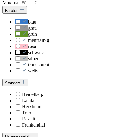
Maximal
€
Farbton
blau
grau
grün
mehrfarbig
rosa
schwarz
silber
transparent
weiß
Standort
Heidelberg
Landau
Herxheim
Trier
Rastatt
Frankenthal