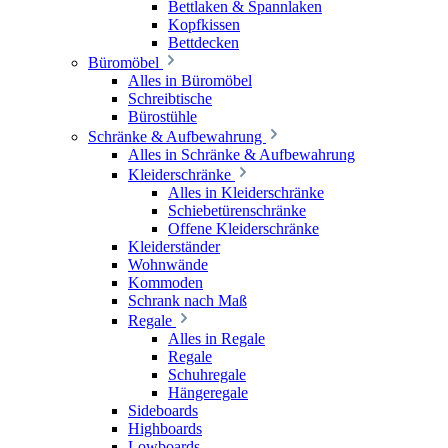
Bettlaken & Spannlaken
Kopfkissen
Bettdecken
Büromöbel
Alles in Büromöbel
Schreibtische
Bürostühle
Schränke & Aufbewahrung
Alles in Schränke & Aufbewahrung
Kleiderschränke
Alles in Kleiderschränke
Schiebetürenschränke
Offene Kleiderschränke
Kleiderständer
Wohnwände
Kommoden
Schrank nach Maß
Regale
Alles in Regale
Regale
Schuhregale
Hängeregale
Sideboards
Highboards
Lowboards