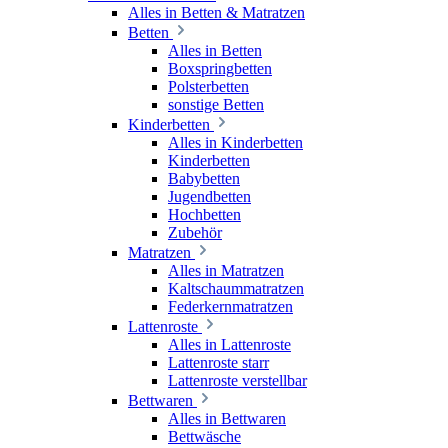
Alles in Betten & Matratzen
Betten
Alles in Betten
Boxspringbetten
Polsterbetten
sonstige Betten
Kinderbetten
Alles in Kinderbetten
Kinderbetten
Babybetten
Jugendbetten
Hochbetten
Zubehör
Matratzen
Alles in Matratzen
Kaltschaummatratzen
Federkernmatratzen
Lattenroste
Alles in Lattenroste
Lattenroste starr
Lattenroste verstellbar
Bettwaren
Alles in Bettwaren
Bettwäsche