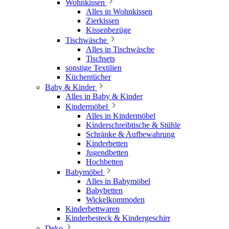
Wohnkissen
Alles in Wohnkissen
Zierkissen
Kissenbezüge
Tischwäsche
Alles in Tischwäsche
Tischsets
sonstige Textilien
Küchentücher
Baby & Kinder
Alles in Baby & Kinder
Kindermöbel
Alles in Kindermöbel
Kinderschreibtische & Stühle
Schränke & Aufbewahrung
Kinderbetten
Jugendbetten
Hochbetten
Babymöbel
Alles in Babymöbel
Babybetten
Wickelkommoden
Kinderbettwaren
Kinderbesteck & Kindergeschirr
Deko