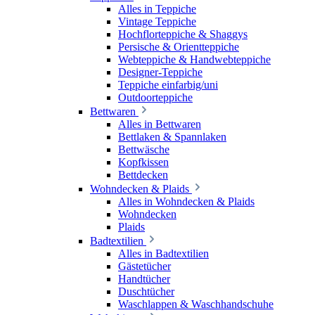
Alles in Teppiche
Vintage Teppiche
Hochflorteppiche & Shaggys
Persische & Orientteppiche
Webteppiche & Handwebteppiche
Designer-Teppiche
Teppiche einfarbig/uni
Outdoorteppiche
Bettwaren
Alles in Bettwaren
Bettlaken & Spannlaken
Bettwäsche
Kopfkissen
Bettdecken
Wohndecken & Plaids
Alles in Wohndecken & Plaids
Wohndecken
Plaids
Badtextilien
Alles in Badtextilien
Gästetücher
Handtücher
Duschtücher
Waschlappen & Waschhandschuhe