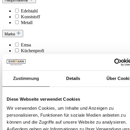
Hauptmaterial
Edelstahl
Kunststoff
Metall
Marke
Emsa
Küchenprofi
Mepal
Stanley
Durchmesser
Zustimmung
Details
Über Cooki
Diese Webseite verwendet Cookies
Wir verwenden Cookies, um Inhalte und Anzeigen zu
Minimal
cm
personalisieren, Funktionen für soziale Medien anbieten zu
–
können und die Zugriffe auf unsere Website zu analysieren.
Maximal
cm
Außerdem geben wir Informationen zu Ihrer Verwendung uns
Breite