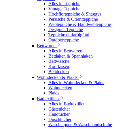
Alles in Teppiche
Vintage Teppiche
Hochflorteppiche & Shaggys
Persische & Orientteppiche
Webteppiche & Handwebteppiche
Designer-Teppiche
Teppiche einfarbig/uni
Outdoorteppiche
Bettwaren
Alles in Bettwaren
Bettlaken & Spannlaken
Bettwäsche
Kopfkissen
Bettdecken
Wohndecken & Plaids
Alles in Wohndecken & Plaids
Wohndecken
Plaids
Badtextilien
Alles in Badtextilien
Gästetücher
Handtücher
Duschtücher
Waschlappen & Waschhandschuhe