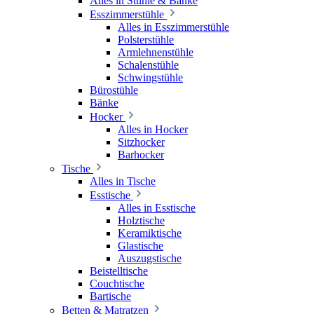
Alles in Stühle & Bänke
Esszimmerstühle
Alles in Esszimmerstühle
Polsterstühle
Armlehnenstühle
Schalenstühle
Schwingstühle
Bürostühle
Bänke
Hocker
Alles in Hocker
Sitzhocker
Barhocker
Tische
Alles in Tische
Esstische
Alles in Esstische
Holztische
Keramiktische
Glastische
Auszugstische
Beistelltische
Couchtische
Bartische
Betten & Matratzen