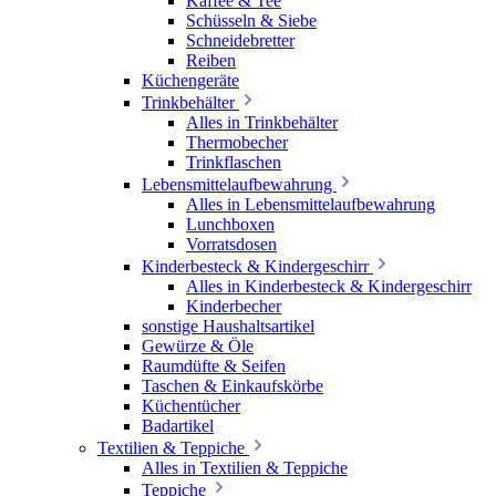
Kaffee & Tee
Schüsseln & Siebe
Schneidebretter
Reiben
Küchengeräte
Trinkbehälter
Alles in Trinkbehälter
Thermobecher
Trinkflaschen
Lebensmittelaufbewahrung
Alles in Lebensmittelaufbewahrung
Lunchboxen
Vorratsdosen
Kinderbesteck & Kindergeschirr
Alles in Kinderbesteck & Kindergeschirr
Kinderbecher
sonstige Haushaltsartikel
Gewürze & Öle
Raumdüfte & Seifen
Taschen & Einkaufskörbe
Küchentücher
Badartikel
Textilien & Teppiche
Alles in Textilien & Teppiche
Teppiche