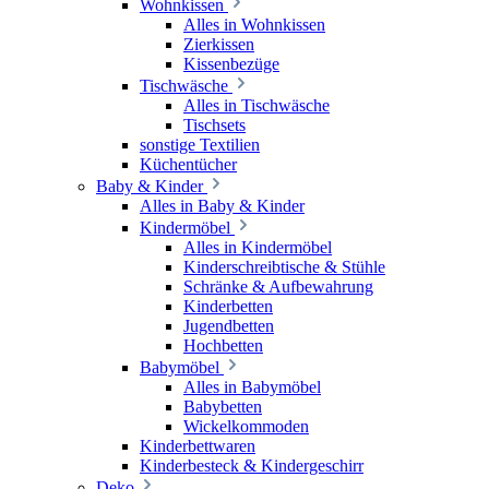
Wohnkissen
Alles in Wohnkissen
Zierkissen
Kissenbezüge
Tischwäsche
Alles in Tischwäsche
Tischsets
sonstige Textilien
Küchentücher
Baby & Kinder
Alles in Baby & Kinder
Kindermöbel
Alles in Kindermöbel
Kinderschreibtische & Stühle
Schränke & Aufbewahrung
Kinderbetten
Jugendbetten
Hochbetten
Babymöbel
Alles in Babymöbel
Babybetten
Wickelkommoden
Kinderbettwaren
Kinderbesteck & Kindergeschirr
Deko