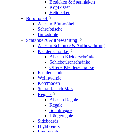
Bettlaken & Spannlaken
Kopfkissen
Bettdecken
Büromöbel
Alles in Büromöbel
Schreibtische
Bürostühle
Schränke & Aufbewahrung
Alles in Schränke & Aufbewahrung
Kleiderschränke
Alles in Kleiderschränke
Schiebetürenschränke
Offene Kleiderschränke
Kleiderständer
Wohnwände
Kommoden
Schrank nach Maß
Regale
Alles in Regale
Regale
Schuhregale
Hängeregale
Sideboards
Highboards
Lowboards