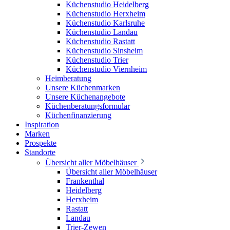
Küchenstudio Heidelberg
Küchenstudio Herxheim
Küchenstudio Karlsruhe
Küchenstudio Landau
Küchenstudio Rastatt
Küchenstudio Sinsheim
Küchenstudio Trier
Küchenstudio Viernheim
Heimberatung
Unsere Küchenmarken
Unsere Küchenangebote
Küchenberatungsformular
Küchenfinanzierung
Inspiration
Marken
Prospekte
Standorte
Übersicht aller Möbelhäuser
Übersicht aller Möbelhäuser
Frankenthal
Heidelberg
Herxheim
Rastatt
Landau
Trier-Zewen