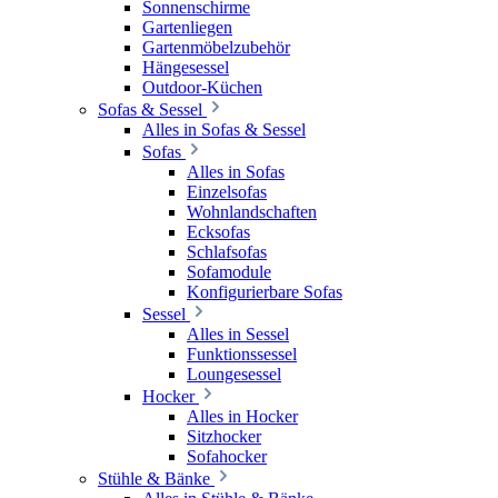
Sonnenschirme
Gartenliegen
Gartenmöbelzubehör
Hängesessel
Outdoor-Küchen
Sofas & Sessel
Alles in Sofas & Sessel
Sofas
Alles in Sofas
Einzelsofas
Wohnlandschaften
Ecksofas
Schlafsofas
Sofamodule
Konfigurierbare Sofas
Sessel
Alles in Sessel
Funktionssessel
Loungesessel
Hocker
Alles in Hocker
Sitzhocker
Sofahocker
Stühle & Bänke