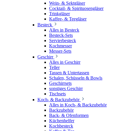
Wein- & Sektgläser
Cocktail- & Spirituosengläser
Trinkgläser
Kaffee- & Teegläser
Besteck
Alles in Besteck
Besteck-Sets
Servierbesteck
Kochmesser
Messer-Sets
Geschirr
Alles in Geschirr
Teller
Tassen & Untertassen
Schalen, Schüsseln & Bowls
Geschirrsets
sonstiges Geschirr
Tischsets
Koch- & Backzubehör
Alles in Koch- & Backzubehör
Backzubehör
Back- & Ofenformen
Küchenhelfer
Kochbesteck