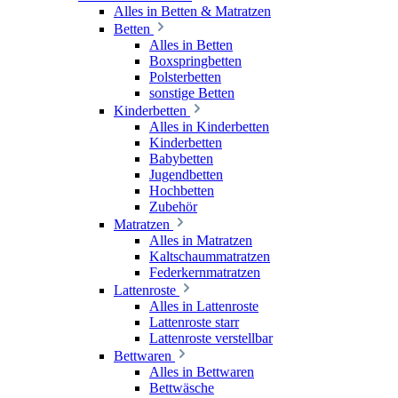
Alles in Betten & Matratzen
Betten
Alles in Betten
Boxspringbetten
Polsterbetten
sonstige Betten
Kinderbetten
Alles in Kinderbetten
Kinderbetten
Babybetten
Jugendbetten
Hochbetten
Zubehör
Matratzen
Alles in Matratzen
Kaltschaummatratzen
Federkernmatratzen
Lattenroste
Alles in Lattenroste
Lattenroste starr
Lattenroste verstellbar
Bettwaren
Alles in Bettwaren
Bettwäsche