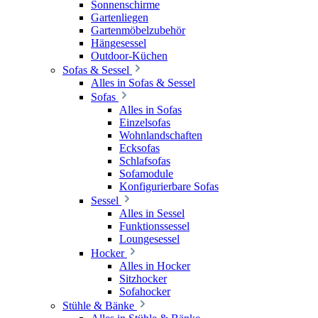
Sonnenschirme
Gartenliegen
Gartenmöbelzubehör
Hängesessel
Outdoor-Küchen
Sofas & Sessel
Alles in Sofas & Sessel
Sofas
Alles in Sofas
Einzelsofas
Wohnlandschaften
Ecksofas
Schlafsofas
Sofamodule
Konfigurierbare Sofas
Sessel
Alles in Sessel
Funktionssessel
Loungesessel
Hocker
Alles in Hocker
Sitzhocker
Sofahocker
Stühle & Bänke