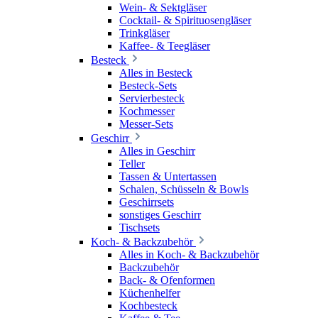
Wein- & Sektgläser
Cocktail- & Spirituosengläser
Trinkgläser
Kaffee- & Teegläser
Besteck
Alles in Besteck
Besteck-Sets
Servierbesteck
Kochmesser
Messer-Sets
Geschirr
Alles in Geschirr
Teller
Tassen & Untertassen
Schalen, Schüsseln & Bowls
Geschirrsets
sonstiges Geschirr
Tischsets
Koch- & Backzubehör
Alles in Koch- & Backzubehör
Backzubehör
Back- & Ofenformen
Küchenhelfer
Kochbesteck