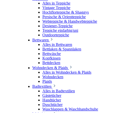
Alles in Teppiche
Vintage Teppiche
Hochflorteppiche & Shaggys
Persische & Orientteppiche
Webteppiche & Handwebteppiche
Designer-Teppiche
Teppiche einfarbig/uni
Outdoorteppiche
Bettwaren
Alles in Bettwaren
Bettlaken & Spannlaken
Bettwäsche
Kopfkissen
Bettdecken
Wohndecken & Plaids
Alles in Wohndecken & Plaids
Wohndecken
Plaids
Badtextilien
Alles in Badtextilien
Gästetücher
Handtücher
Duschtücher
Waschlappen & Waschhandschuhe