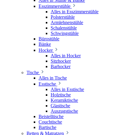
Alles in Stühle & Bänke
Esszimmerstühle
Alles in Esszimmerstühle
Polsterstühle
Armlehnenstühle
Schalenstühle
Schwingstühle
Bürostühle
Bänke
Hocker
Alles in Hocker
Sitzhocker
Barhocker
Tische
Alles in Tische
Esstische
Alles in Esstische
Holztische
Keramiktische
Glastische
Auszugstische
Beistelltische
Couchtische
Bartische
Betten & Matratzen