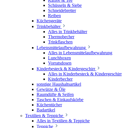
Kaffee & Tee
Schüsseln & Siebe
Schneidebretter
Reiben
Küchengeräte
Trinkbehälter
Alles in Trinkbehälter
Thermobecher
Trinkflaschen
Lebensmittelaufbewahrung
Alles in Lebensmittelaufbewahrung
Lunchboxen
Vorratsdosen
Kinderbesteck & Kindergeschirr
Alles in Kinderbesteck & Kindergeschirr
Kinderbecher
sonstige Haushaltsartikel
Gewürze & Öle
Raumdüfte & Seifen
Taschen & Einkaufskörbe
Küchentücher
Badartikel
Textilien & Teppiche
Alles in Textilien & Teppiche
Teppiche