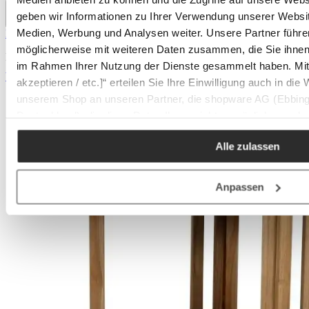
geben wir Informationen zu Ihrer Verwendung unserer Websit
Medien, Werbung und Analysen weiter. Unsere Partner führe
BRAFAB Gartenstuhl TURIN
möglicherweise mit weiteren Daten zusammen, die Sie ihnen b
Regulärer Preis:
145 €
im Rahmen Ihrer Nutzung der Dienste gesammelt haben. Mit K
Weitere Varianten
akzeptieren / etc.]“ erteilen Sie Ihre Einwilligung auch in die
unserem Shop an unseren Partner, die shopware AG (Ebbing
Deutschland), die diese Daten Ihnen nicht persönlich zuordn
Zwecken (z.B. Produktverbesserungen, Marktverhaltensanaly
Alle zulassen
Anpassen