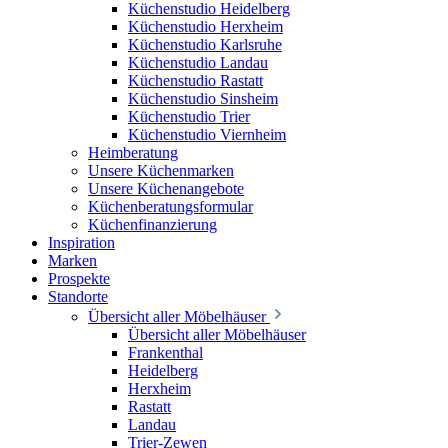
Küchenstudio Heidelberg
Küchenstudio Herxheim
Küchenstudio Karlsruhe
Küchenstudio Landau
Küchenstudio Rastatt
Küchenstudio Sinsheim
Küchenstudio Trier
Küchenstudio Viernheim
Heimberatung
Unsere Küchenmarken
Unsere Küchenangebote
Küchenberatungsformular
Küchenfinanzierung
Inspiration
Marken
Prospekte
Standorte
Übersicht aller Möbelhäuser
Übersicht aller Möbelhäuser
Frankenthal
Heidelberg
Herxheim
Rastatt
Landau
Trier-Zewen