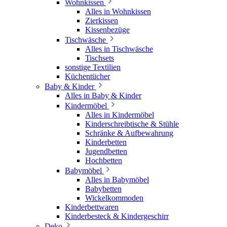
Wohnkissen
Alles in Wohnkissen
Zierkissen
Kissenbezüge
Tischwäsche
Alles in Tischwäsche
Tischsets
sonstige Textilien
Küchentücher
Baby & Kinder
Alles in Baby & Kinder
Kindermöbel
Alles in Kindermöbel
Kinderschreibtische & Stühle
Schränke & Aufbewahrung
Kinderbetten
Jugendbetten
Hochbetten
Babymöbel
Alles in Babymöbel
Babybetten
Wickelkommoden
Kinderbettwaren
Kinderbesteck & Kindergeschirr
Deko