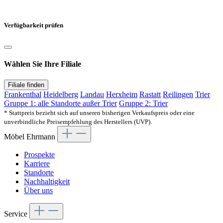
Verfügbarkeit prüfen
Wählen Sie Ihre Filiale
Filiale finden
Frankenthal
Heidelberg
Landau
Herxheim
Rastatt
Reilingen
Trier
Gruppe 1: alle Standorte außer Trier
Gruppe 2: Trier
* Stattpreis bezieht sich auf unseren bisherigen Verkaufspreis oder eine
unverbindliche Preisempfehlung des Herstellers (UVP).
Möbel Ehrmann
Prospekte
Karriere
Standorte
Nachhaltigkeit
Über uns
Service