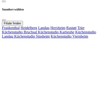
Standort wählen
Filiale finden
Frankenthal
Heidelberg
Landau
Herxheim
Rastatt
Trier
Küchenstudio Bruchsal
Küchenstudio Karlsruhe
Küchenstudio
Landau
Küchenstudio Sinsheim
Küchenstudio Viernheim