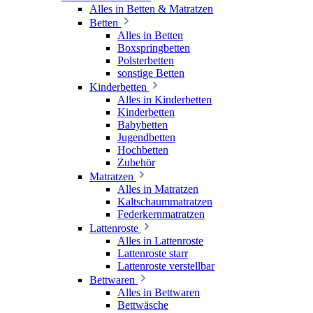
Alles in Betten & Matratzen
Betten
Alles in Betten
Boxspringbetten
Polsterbetten
sonstige Betten
Kinderbetten
Alles in Kinderbetten
Kinderbetten
Babybetten
Jugendbetten
Hochbetten
Zubehör
Matratzen
Alles in Matratzen
Kaltschaummatratzen
Federkernmatratzen
Lattenroste
Alles in Lattenroste
Lattenroste starr
Lattenroste verstellbar
Bettwaren
Alles in Bettwaren
Bettwäsche