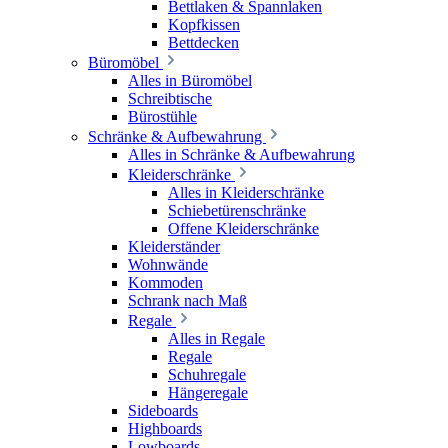
Bettlaken & Spannlaken
Kopfkissen
Bettdecken
Büromöbel
Alles in Büromöbel
Schreibtische
Bürostühle
Schränke & Aufbewahrung
Alles in Schränke & Aufbewahrung
Kleiderschränke
Alles in Kleiderschränke
Schiebetürenschränke
Offene Kleiderschränke
Kleiderständer
Wohnwände
Kommoden
Schrank nach Maß
Regale
Alles in Regale
Regale
Schuhregale
Hängeregale
Sideboards
Highboards
Lowboards