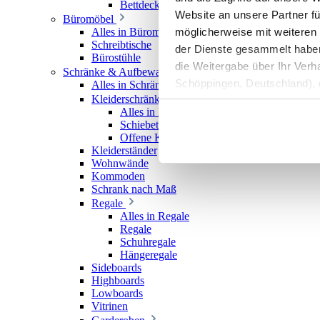
Bettdecken
Website an unsere Partner fü
Büromöbel
möglicherweise mit weiteren
Alles in Büromöbel
Schreibtische
der Dienste gesammelt haben. 
Bürostühle
die Weitergabe über Ihr Ver
Schränke & Aufbewahrung
Schöppingen, Deutschland), d
Alles in Schränke & Aufbewahrung
Kleiderschränke
Produktverbesserungen, Mark
Alles in Kleiderschränke
Schiebetürenschränke
Offene Kleiderschränke
Kleiderständer
Wohnwände
Kommoden
Schrank nach Maß
Regale
Alles in Regale
Regale
Schuhregale
Hängeregale
Sideboards
Highboards
Lowboards
Vitrinen