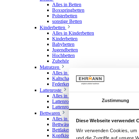
Alles in Betten
Boxspringbetten
Polsterbetten
sonstige Betten
Kinderbetten
Alles in Kinderbetten
Kinderbetten
Babybetten
Jugendbetten
Hochbetten
Zubehör
Matratzen
Alles in Matratzen
Kaltschaummatratzen
Federkernmatratzen
Lattenroste
Alles in Lattenroste
Zustimmung
Lattenroste starr
Lattenroste verstellbar
Bettwaren
Alles in Bettwaren
Diese Webseite verwendet 
Bettwäsche
Bettlaken & Spannlaken
Wir verwenden Cookies, um I
Kopfkissen
und die Zugriffe auf unsere 