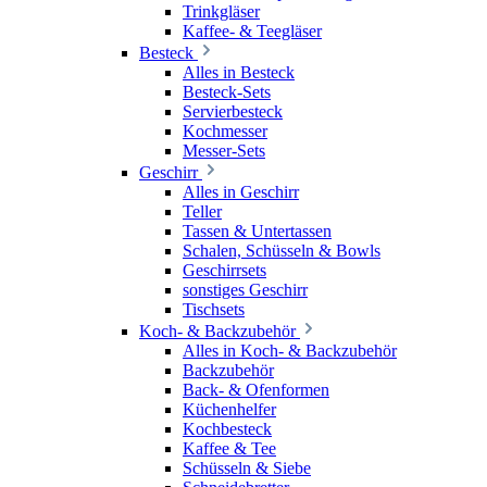
Trinkgläser
Kaffee- & Teegläser
Besteck
Alles in Besteck
Besteck-Sets
Servierbesteck
Kochmesser
Messer-Sets
Geschirr
Alles in Geschirr
Teller
Tassen & Untertassen
Schalen, Schüsseln & Bowls
Geschirrsets
sonstiges Geschirr
Tischsets
Koch- & Backzubehör
Alles in Koch- & Backzubehör
Backzubehör
Back- & Ofenformen
Küchenhelfer
Kochbesteck
Kaffee & Tee
Schüsseln & Siebe