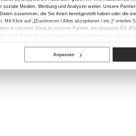
r soziale Medien, Werbung und Analysen weiter. Unsere Partner
 Daten zusammen, die Sie ihnen bereitgestellt haben oder die s
Mit Klick auf „[Zustimmen / Alles akzeptieren / etc.]“ erteilen Si
halten in unserem Shop an unseren Partner, die shopware AG (Eb
ie diese Daten Ihnen nicht persönlich zuordnen kann, sie aber
tverhaltensanalysen) verarbeiten darf.
Anpassen