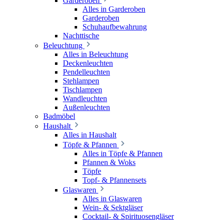
Garderoben
Alles in Garderoben
Garderoben
Schuhaufbewahrung
Nachttische
Beleuchtung
Alles in Beleuchtung
Deckenleuchten
Pendelleuchten
Stehlampen
Tischlampen
Wandleuchten
Außenleuchten
Badmöbel
Haushalt
Alles in Haushalt
Töpfe & Pfannen
Alles in Töpfe & Pfannen
Pfannen & Woks
Töpfe
Topf- & Pfannensets
Glaswaren
Alles in Glaswaren
Wein- & Sektgläser
Cocktail- & Spirituosengläser