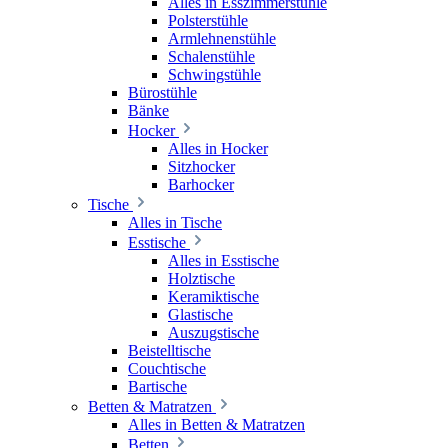
Alles in Esszimmerstühle
Polsterstühle
Armlehnenstühle
Schalenstühle
Schwingstühle
Bürostühle
Bänke
Hocker
Alles in Hocker
Sitzhocker
Barhocker
Tische
Alles in Tische
Esstische
Alles in Esstische
Holztische
Keramiktische
Glastische
Auszugstische
Beistelltische
Couchtische
Bartische
Betten & Matratzen
Alles in Betten & Matratzen
Betten