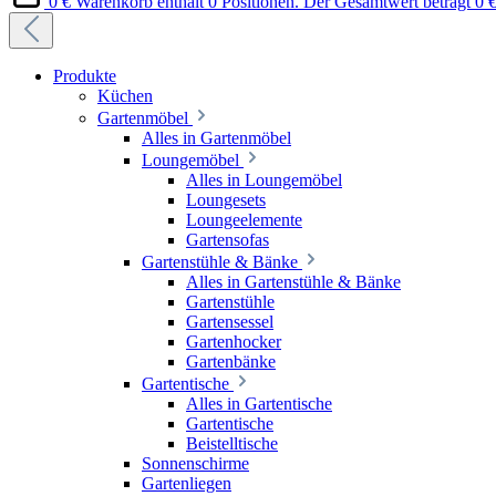
0 €
Warenkorb enthält 0 Positionen. Der Gesamtwert beträgt 0 €
Produkte
Küchen
Gartenmöbel
Alles in Gartenmöbel
Loungemöbel
Alles in Loungemöbel
Loungesets
Loungeelemente
Gartensofas
Gartenstühle & Bänke
Alles in Gartenstühle & Bänke
Gartenstühle
Gartensessel
Gartenhocker
Gartenbänke
Gartentische
Alles in Gartentische
Gartentische
Beistelltische
Sonnenschirme
Gartenliegen