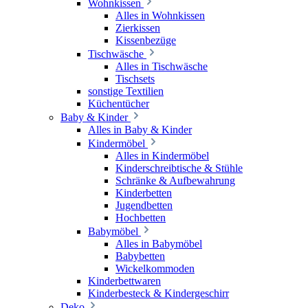
Wohnkissen
Alles in Wohnkissen
Zierkissen
Kissenbezüge
Tischwäsche
Alles in Tischwäsche
Tischsets
sonstige Textilien
Küchentücher
Baby & Kinder
Alles in Baby & Kinder
Kindermöbel
Alles in Kindermöbel
Kinderschreibtische & Stühle
Schränke & Aufbewahrung
Kinderbetten
Jugendbetten
Hochbetten
Babymöbel
Alles in Babymöbel
Babybetten
Wickelkommoden
Kinderbettwaren
Kinderbesteck & Kindergeschirr
Deko