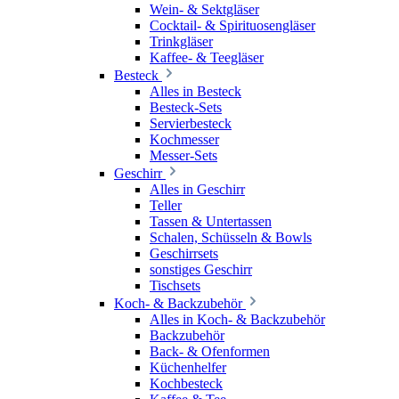
Wein- & Sektgläser
Cocktail- & Spirituosengläser
Trinkgläser
Kaffee- & Teegläser
Besteck
Alles in Besteck
Besteck-Sets
Servierbesteck
Kochmesser
Messer-Sets
Geschirr
Alles in Geschirr
Teller
Tassen & Untertassen
Schalen, Schüsseln & Bowls
Geschirrsets
sonstiges Geschirr
Tischsets
Koch- & Backzubehör
Alles in Koch- & Backzubehör
Backzubehör
Back- & Ofenformen
Küchenhelfer
Kochbesteck