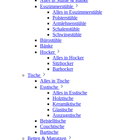
Alles in Stühle & Bänke
Esszimmerstühle
Alles in Esszimmerstühle
Polsterstühle
Armlehnenstühle
Schalenstühle
Schwingstühle
Bürostühle
Bänke
Hocker
Alles in Hocker
Sitzhocker
Barhocker
Tische
Alles in Tische
Esstische
Alles in Esstische
Holztische
Keramiktische
Glastische
Auszugstische
Beistelltische
Couchtische
Bartische
Betten & Matratzen