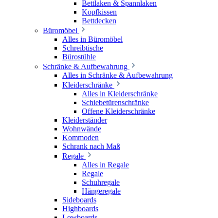
Bettlaken & Spannlaken
Kopfkissen
Bettdecken
Büromöbel
Alles in Büromöbel
Schreibtische
Bürostühle
Schränke & Aufbewahrung
Alles in Schränke & Aufbewahrung
Kleiderschränke
Alles in Kleiderschränke
Schiebetürenschränke
Offene Kleiderschränke
Kleiderständer
Wohnwände
Kommoden
Schrank nach Maß
Regale
Alles in Regale
Regale
Schuhregale
Hängeregale
Sideboards
Highboards
Lowboards