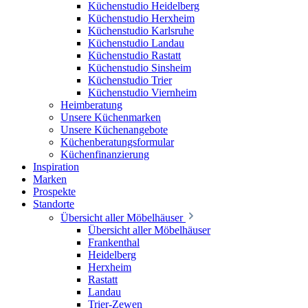
Küchenstudio Heidelberg
Küchenstudio Herxheim
Küchenstudio Karlsruhe
Küchenstudio Landau
Küchenstudio Rastatt
Küchenstudio Sinsheim
Küchenstudio Trier
Küchenstudio Viernheim
Heimberatung
Unsere Küchenmarken
Unsere Küchenangebote
Küchenberatungsformular
Küchenfinanzierung
Inspiration
Marken
Prospekte
Standorte
Übersicht aller Möbelhäuser
Übersicht aller Möbelhäuser
Frankenthal
Heidelberg
Herxheim
Rastatt
Landau
Trier-Zewen