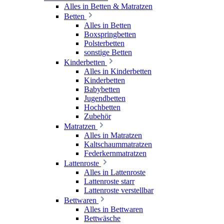
Alles in Betten & Matratzen
Betten
Alles in Betten
Boxspringbetten
Polsterbetten
sonstige Betten
Kinderbetten
Alles in Kinderbetten
Kinderbetten
Babybetten
Jugendbetten
Hochbetten
Zubehör
Matratzen
Alles in Matratzen
Kaltschaummatratzen
Federkernmatratzen
Lattenroste
Alles in Lattenroste
Lattenroste starr
Lattenroste verstellbar
Bettwaren
Alles in Bettwaren
Bettwäsche