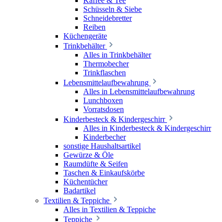
Kaffee & Tee
Schüsseln & Siebe
Schneidebretter
Reiben
Küchengeräte
Trinkbehälter
Alles in Trinkbehälter
Thermobecher
Trinkflaschen
Lebensmittelaufbewahrung
Alles in Lebensmittelaufbewahrung
Lunchboxen
Vorratsdosen
Kinderbesteck & Kindergeschirr
Alles in Kinderbesteck & Kindergeschirr
Kinderbecher
sonstige Haushaltsartikel
Gewürze & Öle
Raumdüfte & Seifen
Taschen & Einkaufskörbe
Küchentücher
Badartikel
Textilien & Teppiche
Alles in Textilien & Teppiche
Teppiche