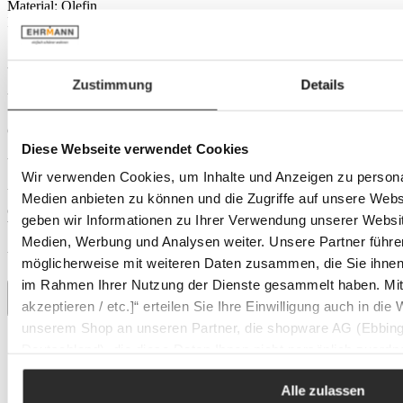
Material:
Olefin
Produktnummer:
1138006805
Ausstattung
Armlehne:
mit Armlehne
Zustimmung
Details
Versand
Große und sperrige Pakete versenden wir als Sperrgut mit DHL.
Sobald die Ware unser Lager verlässt, erhalten Sie eine
Diese Webseite verwendet Cookies
Versandbestätigung per E-Mail inklusive Sendungsverfolgung.
Wir verwenden Cookies, um Inhalte und Anzeigen zu personal
Über die Sendungsverfolgung können Sie Ihre Lieferung jederzeit
Medien anbieten zu können und die Zugriffe auf unsere Web
online verfolgen und bei Bedarf Zustelloptionen wie
geben wir Informationen zu Ihrer Verwendung unserer Websit
Wunschzustelltag oder Lieferung an einen Nachbarn festlegen.
Medien, Werbung und Analysen weiter. Unsere Partner führe
Versandkosten: 19,95 €
möglicherweise mit weiteren Daten zusammen, die Sie ihnen b
im Rahmen Ihrer Nutzung der Dienste gesammelt haben. Mit K
akzeptieren / etc.]“ erteilen Sie Ihre Einwilligung auch in die
unserem Shop an unseren Partner, die shopware AG (Ebbing
Deutschland), die diese Daten Ihnen nicht persönlich zuordn
Eine besondere Marke: Brafab
Zwecken (z.B. Produktverbesserungen, Marktverhaltensanaly
Alle zulassen