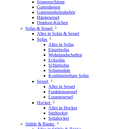
Sonnenschirme
Gartenliegen
Gartenmöbelzubehör
Hängesessel
Outdoor-Küchen
Sofas & Sessel
Alles in Sofas & Sessel
Sofas
Alles in Sofas
Einzelsofas
Wohnlandschaften
Ecksofas
Schlafsofas
Sofamodule
Konfigurierbare Sofas
Sessel
Alles in Sessel
Funktionssessel
Loungesessel
Hocker
Alles in Hocker
Sitzhocker
Sofahocker
Stühle & Bänke