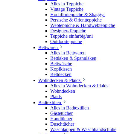
Alles in Teppiche
Vintage Teppiche
Hochflorteppiche & Shaggys
Persische & Orientteppiche
Webteppiche & Handwebteppiche
Designer-Teppiche
Teppiche einfarbig/uni
Outdoorteppiche
Bettwaren
Alles in Bettwaren
Bettlaken & Spannlaken
Bettwäsche
Kopfkissen
Bettdecken
Wohndecken & Plaids
Alles in Wohndecken & Plaids
Wohndecken
Plaids
Badtextilien
Alles in Badtextilien
Gästetücher
Handtücher
Duschtücher
Waschlappen & Waschhandschuhe