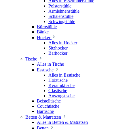
Alles in Esszimmerstühle
Polsterstühle
Armlehnenstühle
Schalenstühle
Schwingstühle
Bürostühle
Bänke
Hocker
Alles in Hocker
Sitzhocker
Barhocker
Tische
Alles in Tische
Esstische
Alles in Esstische
Holztische
Keramiktische
Glastische
Auszugstische
Beistelltische
Couchtische
Bartische
Betten & Matratzen
Alles in Betten & Matratzen
Betten