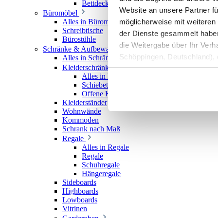
Bettdecken
Website an unsere Partner fü
Büromöbel
möglicherweise mit weiteren
Alles in Büromöbel
Schreibtische
der Dienste gesammelt haben. 
Bürostühle
die Weitergabe über Ihr Ver
Schränke & Aufbewahrung
Schöppingen, Deutschland), d
Alles in Schränke & Aufbewahrung
Kleiderschränke
Produktverbesserungen, Mark
Alles in Kleiderschränke
Schiebetürenschränke
Offene Kleiderschränke
Kleiderständer
Wohnwände
Kommoden
Schrank nach Maß
Regale
Alles in Regale
Regale
Schuhregale
Hängeregale
Sideboards
Highboards
Lowboards
Vitrinen