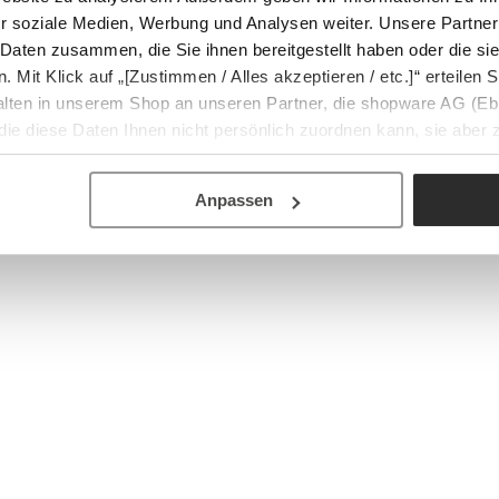
r soziale Medien, Werbung und Analysen weiter. Unsere Partner
 Daten zusammen, die Sie ihnen bereitgestellt haben oder die s
Mit Klick auf „[Zustimmen / Alles akzeptieren / etc.]“ erteilen Si
halten in unserem Shop an unseren Partner, die shopware AG (Eb
ie diese Daten Ihnen nicht persönlich zuordnen kann, sie aber
tverhaltensanalysen) verarbeiten darf.
Anpassen