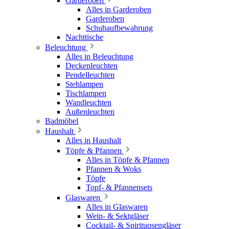
Garderoben
Alles in Garderoben
Garderoben
Schuhaufbewahrung
Nachttische
Beleuchtung
Alles in Beleuchtung
Deckenleuchten
Pendelleuchten
Stehlampen
Tischlampen
Wandleuchten
Außenleuchten
Badmöbel
Haushalt
Alles in Haushalt
Töpfe & Pfannen
Alles in Töpfe & Pfannen
Pfannen & Woks
Töpfe
Topf- & Pfannensets
Glaswaren
Alles in Glaswaren
Wein- & Sektgläser
Cocktail- & Spirituosengläser