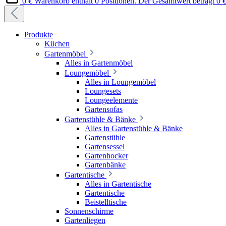
0 €
Warenkorb enthält 0 Positionen. Der Gesamtwert beträgt 0 €
Produkte
Küchen
Gartenmöbel
Alles in Gartenmöbel
Loungemöbel
Alles in Loungemöbel
Loungesets
Loungeelemente
Gartensofas
Gartenstühle & Bänke
Alles in Gartenstühle & Bänke
Gartenstühle
Gartensessel
Gartenhocker
Gartenbänke
Gartentische
Alles in Gartentische
Gartentische
Beistelltische
Sonnenschirme
Gartenliegen