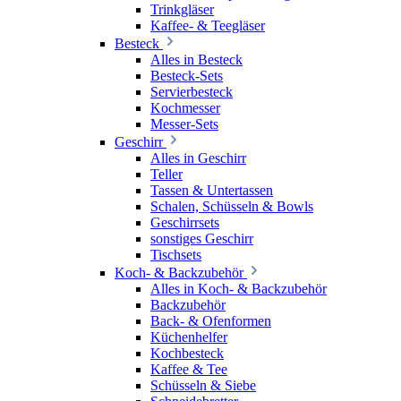
Trinkgläser
Kaffee- & Teegläser
Besteck
Alles in Besteck
Besteck-Sets
Servierbesteck
Kochmesser
Messer-Sets
Geschirr
Alles in Geschirr
Teller
Tassen & Untertassen
Schalen, Schüsseln & Bowls
Geschirrsets
sonstiges Geschirr
Tischsets
Koch- & Backzubehör
Alles in Koch- & Backzubehör
Backzubehör
Back- & Ofenformen
Küchenhelfer
Kochbesteck
Kaffee & Tee
Schüsseln & Siebe