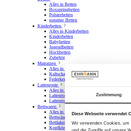
Alles in Betten
Boxspringbetten
Polsterbetten
sonstige Betten
Kinderbetten
Alles in Kinderbetten
Kinderbetten
Babybetten
Jugendbetten
Hochbetten
Zubehör
Matratzen
Alles in Matratzen
Kaltschaummatratzen
Federkernmatratzen
Lattenroste
Alles in Lattenroste
Zustimmung
Lattenroste starr
Lattenroste verstellbar
Bettwaren
Alles in Bettwaren
Diese Webseite verwendet 
Bettwäsche
Bettlaken & Spannlaken
Wir verwenden Cookies, um I
Kopfkissen
und die Zugriffe auf unsere 