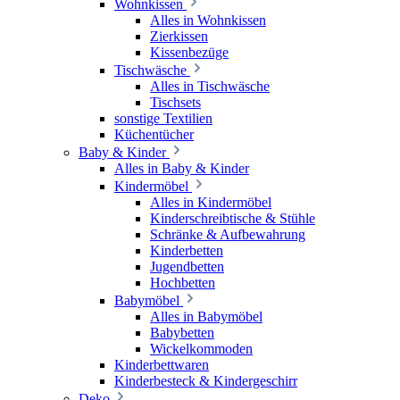
Wohnkissen
Alles in Wohnkissen
Zierkissen
Kissenbezüge
Tischwäsche
Alles in Tischwäsche
Tischsets
sonstige Textilien
Küchentücher
Baby & Kinder
Alles in Baby & Kinder
Kindermöbel
Alles in Kindermöbel
Kinderschreibtische & Stühle
Schränke & Aufbewahrung
Kinderbetten
Jugendbetten
Hochbetten
Babymöbel
Alles in Babymöbel
Babybetten
Wickelkommoden
Kinderbettwaren
Kinderbesteck & Kindergeschirr
Deko