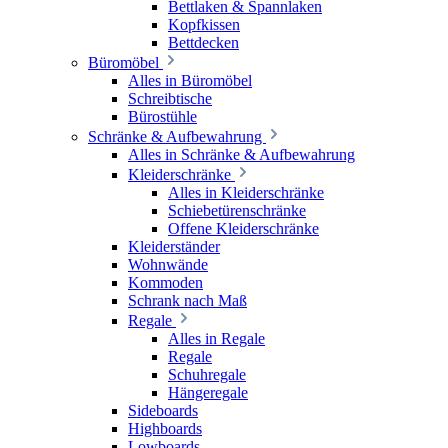
Bettlaken & Spannlaken
Kopfkissen
Bettdecken
Büromöbel
Alles in Büromöbel
Schreibtische
Bürostühle
Schränke & Aufbewahrung
Alles in Schränke & Aufbewahrung
Kleiderschränke
Alles in Kleiderschränke
Schiebetürenschränke
Offene Kleiderschränke
Kleiderständer
Wohnwände
Kommoden
Schrank nach Maß
Regale
Alles in Regale
Regale
Schuhregale
Hängeregale
Sideboards
Highboards
Lowboards