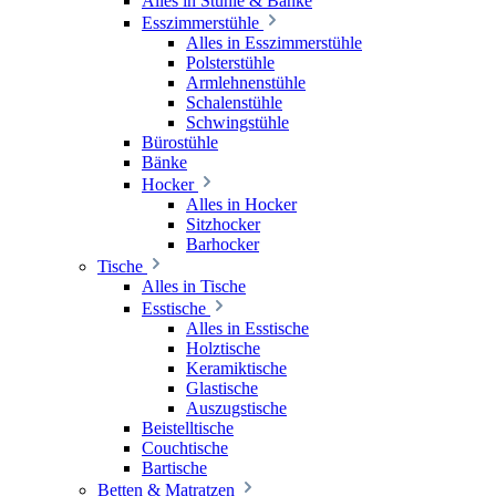
Alles in Stühle & Bänke
Esszimmerstühle
Alles in Esszimmerstühle
Polsterstühle
Armlehnenstühle
Schalenstühle
Schwingstühle
Bürostühle
Bänke
Hocker
Alles in Hocker
Sitzhocker
Barhocker
Tische
Alles in Tische
Esstische
Alles in Esstische
Holztische
Keramiktische
Glastische
Auszugstische
Beistelltische
Couchtische
Bartische
Betten & Matratzen