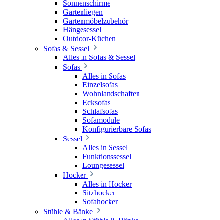
Sonnenschirme
Gartenliegen
Gartenmöbelzubehör
Hängesessel
Outdoor-Küchen
Sofas & Sessel
Alles in Sofas & Sessel
Sofas
Alles in Sofas
Einzelsofas
Wohnlandschaften
Ecksofas
Schlafsofas
Sofamodule
Konfigurierbare Sofas
Sessel
Alles in Sessel
Funktionssessel
Loungesessel
Hocker
Alles in Hocker
Sitzhocker
Sofahocker
Stühle & Bänke