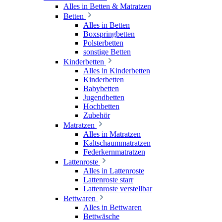
Alles in Betten & Matratzen
Betten
Alles in Betten
Boxspringbetten
Polsterbetten
sonstige Betten
Kinderbetten
Alles in Kinderbetten
Kinderbetten
Babybetten
Jugendbetten
Hochbetten
Zubehör
Matratzen
Alles in Matratzen
Kaltschaummatratzen
Federkernmatratzen
Lattenroste
Alles in Lattenroste
Lattenroste starr
Lattenroste verstellbar
Bettwaren
Alles in Bettwaren
Bettwäsche