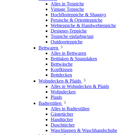
Alles in Teppiche
Vintage Teppiche
Hochflorteppiche & Shaggys
Persische & Orientteppiche
Webteppiche & Handwebteppiche
Designer-Teppiche
Teppiche einfarbig/uni
Outdoorteppiche
Bettwaren
Alles in Bettwaren
Bettlaken & Spannlaken
Bettwäsche
Kopfkissen
Bettdecken
Wohndecken & Plaids
Alles in Wohndecken & Plaids
Wohndecken
Plaids
Badtextilien
Alles in Badtextilien
Gästetücher
Handtücher
Duschtücher
Waschlappen & Waschhandschuhe