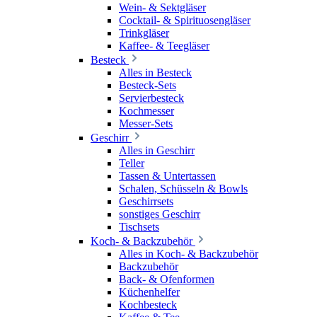
Wein- & Sektgläser
Cocktail- & Spirituosengläser
Trinkgläser
Kaffee- & Teegläser
Besteck
Alles in Besteck
Besteck-Sets
Servierbesteck
Kochmesser
Messer-Sets
Geschirr
Alles in Geschirr
Teller
Tassen & Untertassen
Schalen, Schüsseln & Bowls
Geschirrsets
sonstiges Geschirr
Tischsets
Koch- & Backzubehör
Alles in Koch- & Backzubehör
Backzubehör
Back- & Ofenformen
Küchenhelfer
Kochbesteck