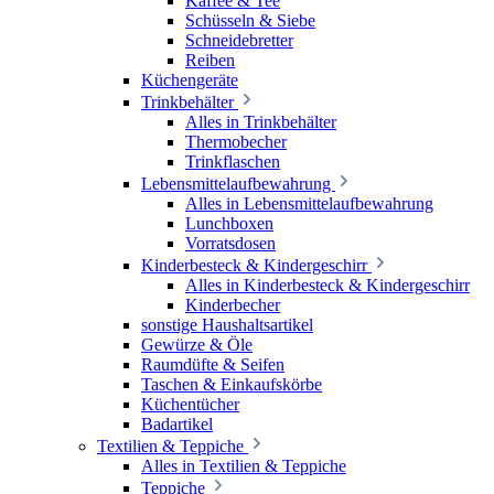
Kaffee & Tee
Schüsseln & Siebe
Schneidebretter
Reiben
Küchengeräte
Trinkbehälter
Alles in Trinkbehälter
Thermobecher
Trinkflaschen
Lebensmittelaufbewahrung
Alles in Lebensmittelaufbewahrung
Lunchboxen
Vorratsdosen
Kinderbesteck & Kindergeschirr
Alles in Kinderbesteck & Kindergeschirr
Kinderbecher
sonstige Haushaltsartikel
Gewürze & Öle
Raumdüfte & Seifen
Taschen & Einkaufskörbe
Küchentücher
Badartikel
Textilien & Teppiche
Alles in Textilien & Teppiche
Teppiche