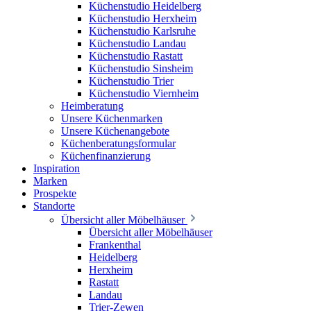
Küchenstudio Heidelberg
Küchenstudio Herxheim
Küchenstudio Karlsruhe
Küchenstudio Landau
Küchenstudio Rastatt
Küchenstudio Sinsheim
Küchenstudio Trier
Küchenstudio Viernheim
Heimberatung
Unsere Küchenmarken
Unsere Küchenangebote
Küchenberatungsformular
Küchenfinanzierung
Inspiration
Marken
Prospekte
Standorte
Übersicht aller Möbelhäuser
Übersicht aller Möbelhäuser
Frankenthal
Heidelberg
Herxheim
Rastatt
Landau
Trier-Zewen