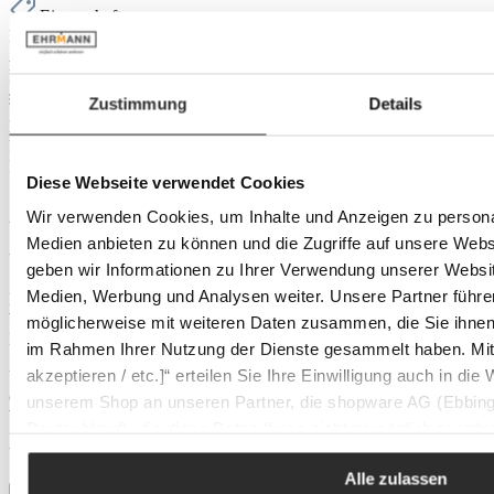
Eigenschaften
Farbton:
beige
Anzahl Teile:
1 Stück
Farbe:
sand
Zustimmung
Details
Material & Pflege
Material:
Keramik
Pflegetipps:
spülmaschinengeeignet
Produktnummer:
0102261910
Diese Webseite verwendet Cookies
Ausstattung
Wir verwenden Cookies, um Inhalte und Anzeigen zu personal
Anzahl Teile:
1 Stück
Medien anbieten zu können und die Zugriffe auf unsere Web
Versand
geben wir Informationen zu Ihrer Verwendung unserer Websit
Medien, Werbung und Analysen weiter. Unsere Partner führe
Der Versand Ihrer Bestellung erfolgt als Paket mit DHL. Sobald die
Ware unser Lager verlässt, erhalten Sie eine Versandbestätigung per
möglicherweise mit weiteren Daten zusammen, die Sie ihnen b
E-Mail inklusive Sendungsverfolgung.
im Rahmen Ihrer Nutzung der Dienste gesammelt haben. Mit K
akzeptieren / etc.]“ erteilen Sie Ihre Einwilligung auch in die
Über die Sendungsverfolgung können Sie Ihre Lieferung jederzeit
online verfolgen und bei Bedarf Zustelloptionen wie
unserem Shop an unseren Partner, die shopware AG (Ebbing
Wunschzustelltag oder Lieferung an einen Nachbarn festlegen.
Deutschland), die diese Daten Ihnen nicht persönlich zuordn
Versandkosten: 7,95 €
Zwecken (z.B. Produktverbesserungen, Marktverhaltensanaly
Alle zulassen