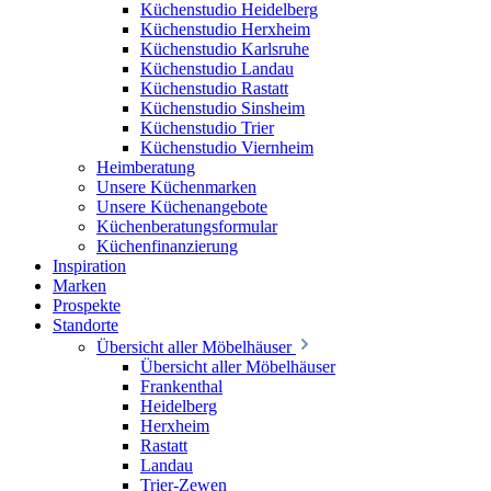
Küchenstudio Heidelberg
Küchenstudio Herxheim
Küchenstudio Karlsruhe
Küchenstudio Landau
Küchenstudio Rastatt
Küchenstudio Sinsheim
Küchenstudio Trier
Küchenstudio Viernheim
Heimberatung
Unsere Küchenmarken
Unsere Küchenangebote
Küchenberatungsformular
Küchenfinanzierung
Inspiration
Marken
Prospekte
Standorte
Übersicht aller Möbelhäuser
Übersicht aller Möbelhäuser
Frankenthal
Heidelberg
Herxheim
Rastatt
Landau
Trier-Zewen