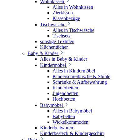
Wohnkissen
Alles in Wohnkissen
Zierkissen
Kissenbezüge
Tischwäsche
Alles in Tischwäsche
Tischsets
sonstige Textilien
Küchentücher
Baby & Kinder
Alles in Baby & Kinder
Kindermöbel
Alles in Kindermöbel
Kinderschreibtische & Stühle
Schränke & Aufbewahrung
Kinderbetten
Jugendbetten
Hochbetten
Babymöbel
Alles in Babymöbel
Babybetten
Wickelkommoden
Kinderbettwaren
Kinderbesteck & Kindergeschirr
Deko