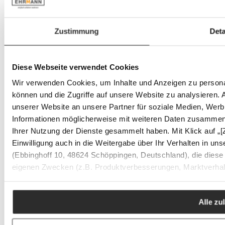
nicht höhenverstellbar
Zustimmung
Deta
Höhenverstellbar
nicht höhenverstellbar
Diese Webseite verwendet Cookies
Outdoor
Wir verwenden Cookies, um Inhalte und Anzeigen zu personal
nein
können und die Zugriffe auf unsere Website zu analysieren.
unserer Website an unsere Partner für soziale Medien, Werb
Stapelbar
Informationen möglicherweise mit weiteren Daten zusammen, 
nicht stapelbar
Ihrer Nutzung der Dienste gesammelt haben. Mit Klick auf „[Zu
Einwilligung auch in die Weitergabe über Ihr Verhalten in u
Tiefe
(Ebbinghoff 10, 48624 Schöppingen, Deutschland), die diese 
eigenen Zwecken (z.B. Produktverbesserungen, Marktverhalt
Alle zu