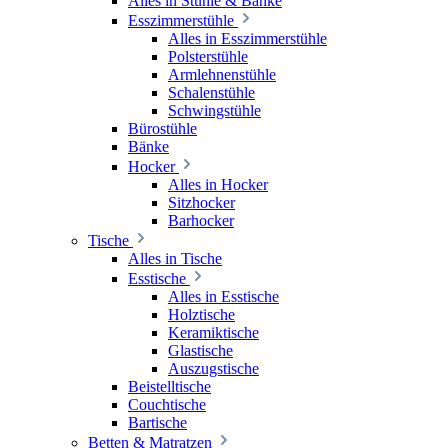
Alles in Stühle & Bänke
Esszimmerstühle
Alles in Esszimmerstühle
Polsterstühle
Armlehnenstühle
Schalenstühle
Schwingstühle
Bürostühle
Bänke
Hocker
Alles in Hocker
Sitzhocker
Barhocker
Tische
Alles in Tische
Esstische
Alles in Esstische
Holztische
Keramiktische
Glastische
Auszugstische
Beistelltische
Couchtische
Bartische
Betten & Matratzen