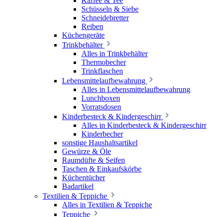
Kaffee & Tee
Schüsseln & Siebe
Schneidebretter
Reiben
Küchengeräte
Trinkbehälter
Alles in Trinkbehälter
Thermobecher
Trinkflaschen
Lebensmittelaufbewahrung
Alles in Lebensmittelaufbewahrung
Lunchboxen
Vorratsdosen
Kinderbesteck & Kindergeschirr
Alles in Kinderbesteck & Kindergeschirr
Kinderbecher
sonstige Haushaltsartikel
Gewürze & Öle
Raumdüfte & Seifen
Taschen & Einkaufskörbe
Küchentücher
Badartikel
Textilien & Teppiche
Alles in Textilien & Teppiche
Teppiche