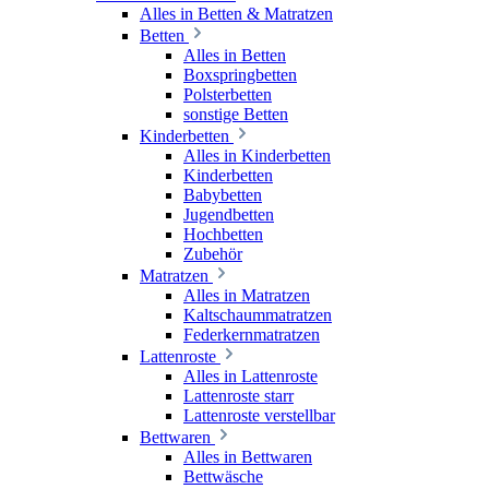
Alles in Betten & Matratzen
Betten
Alles in Betten
Boxspringbetten
Polsterbetten
sonstige Betten
Kinderbetten
Alles in Kinderbetten
Kinderbetten
Babybetten
Jugendbetten
Hochbetten
Zubehör
Matratzen
Alles in Matratzen
Kaltschaummatratzen
Federkernmatratzen
Lattenroste
Alles in Lattenroste
Lattenroste starr
Lattenroste verstellbar
Bettwaren
Alles in Bettwaren
Bettwäsche