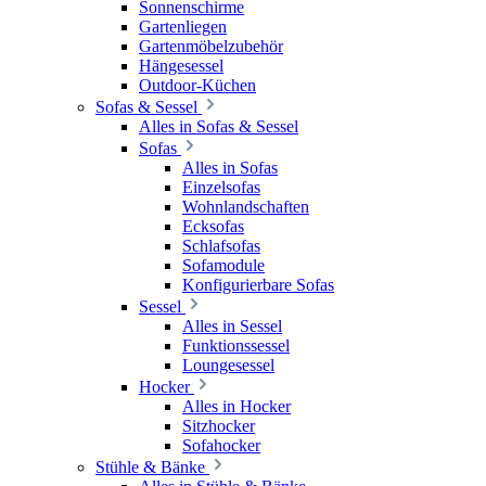
Sonnenschirme
Gartenliegen
Gartenmöbelzubehör
Hängesessel
Outdoor-Küchen
Sofas & Sessel
Alles in Sofas & Sessel
Sofas
Alles in Sofas
Einzelsofas
Wohnlandschaften
Ecksofas
Schlafsofas
Sofamodule
Konfigurierbare Sofas
Sessel
Alles in Sessel
Funktionssessel
Loungesessel
Hocker
Alles in Hocker
Sitzhocker
Sofahocker
Stühle & Bänke