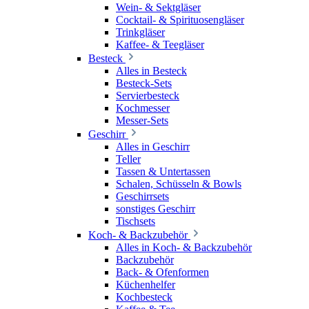
Wein- & Sektgläser
Cocktail- & Spirituosengläser
Trinkgläser
Kaffee- & Teegläser
Besteck
Alles in Besteck
Besteck-Sets
Servierbesteck
Kochmesser
Messer-Sets
Geschirr
Alles in Geschirr
Teller
Tassen & Untertassen
Schalen, Schüsseln & Bowls
Geschirrsets
sonstiges Geschirr
Tischsets
Koch- & Backzubehör
Alles in Koch- & Backzubehör
Backzubehör
Back- & Ofenformen
Küchenhelfer
Kochbesteck