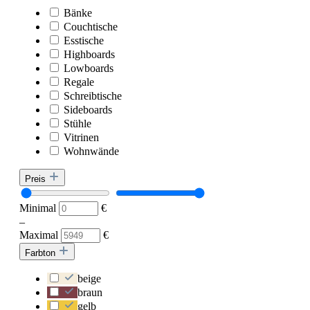
Bänke
Couchtische
Esstische
Highboards
Lowboards
Regale
Schreibtische
Sideboards
Stühle
Vitrinen
Wohnwände
Preis
Minimal
€
–
Maximal
€
Farbton
beige
braun
gelb