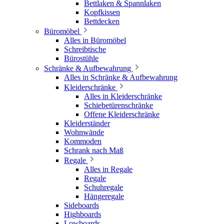
Bettlaken & Spannlaken
Kopfkissen
Bettdecken
Büromöbel
Alles in Büromöbel
Schreibtische
Bürostühle
Schränke & Aufbewahrung
Alles in Schränke & Aufbewahrung
Kleiderschränke
Alles in Kleiderschränke
Schiebetürenschränke
Offene Kleiderschränke
Kleiderständer
Wohnwände
Kommoden
Schrank nach Maß
Regale
Alles in Regale
Regale
Schuhregale
Hängeregale
Sideboards
Highboards
Lowboards