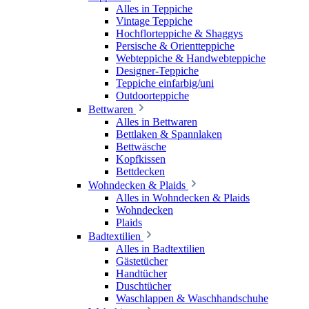
Alles in Teppiche
Vintage Teppiche
Hochflorteppiche & Shaggys
Persische & Orientteppiche
Webteppiche & Handwebteppiche
Designer-Teppiche
Teppiche einfarbig/uni
Outdoorteppiche
Bettwaren
Alles in Bettwaren
Bettlaken & Spannlaken
Bettwäsche
Kopfkissen
Bettdecken
Wohndecken & Plaids
Alles in Wohndecken & Plaids
Wohndecken
Plaids
Badtextilien
Alles in Badtextilien
Gästetücher
Handtücher
Duschtücher
Waschlappen & Waschhandschuhe