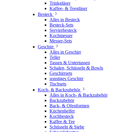
Trinkgläser
Kaffee- & Teegläser
Besteck
Alles in Besteck
Besteck-Sets
Servierbesteck
Kochmesser
Messer-Sets
Geschirr
Alles in Geschirr
Teller
Tassen & Untertassen
Schalen, Schüsseln & Bowls
Geschirrsets
sonstiges Geschirr
Tischsets
Koch- & Backzubehör
Alles in Koch- & Backzubehör
Backzubehör
Back- & Ofenformen
Küchenhelfer
Kochbesteck
Kaffee & Tee
Schüsseln & Siebe