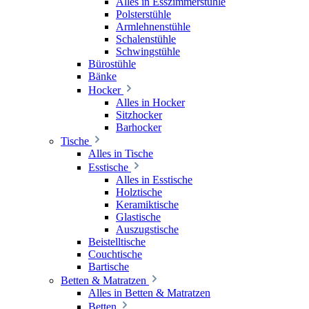
Alles in Esszimmerstühle
Polsterstühle
Armlehnenstühle
Schalenstühle
Schwingstühle
Bürostühle
Bänke
Hocker
Alles in Hocker
Sitzhocker
Barhocker
Tische
Alles in Tische
Esstische
Alles in Esstische
Holztische
Keramiktische
Glastische
Auszugstische
Beistelltische
Couchtische
Bartische
Betten & Matratzen
Alles in Betten & Matratzen
Betten