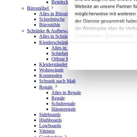
Bettdecken
Website an unsere Partner fü
Büromöbel
möglicherweise mit weiteren
Alles in Büromöbel
Schreibtische
der Dienste gesammelt haben. 
Bürostühle
die Weitergabe über Ihr Ver
Schränke & Aufbewahrung
Schöppingen, Deutschland), d
Alles in Schränke & Aufbewahrung
Kleiderschränke
Produktverbesserungen, Mark
Alles in Kleiderschränke
Schiebetürenschränke
Offene Kleiderschränke
Kleiderständer
Wohnwände
Kommoden
Schrank nach Maß
Regale
Alles in Regale
Regale
Schuhregale
Hängeregale
Sideboards
Highboards
Lowboards
Vitrinen