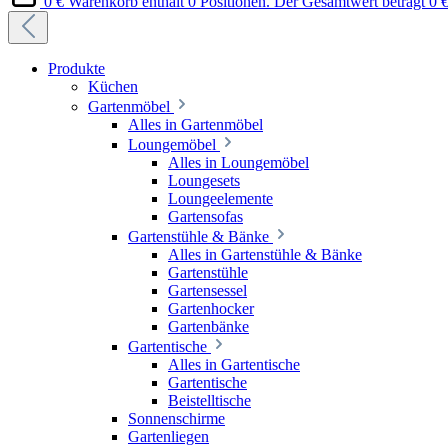
0 €
Warenkorb enthält 0 Positionen. Der Gesamtwert beträgt 0 €
Produkte
Küchen
Gartenmöbel
Alles in Gartenmöbel
Loungemöbel
Alles in Loungemöbel
Loungesets
Loungeelemente
Gartensofas
Gartenstühle & Bänke
Alles in Gartenstühle & Bänke
Gartenstühle
Gartensessel
Gartenhocker
Gartenbänke
Gartentische
Alles in Gartentische
Gartentische
Beistelltische
Sonnenschirme
Gartenliegen