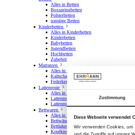
Alles in Betten
Boxspringbetten
Polsterbetten
sonstige Betten
Kinderbetten
Alles in Kinderbetten
Kinderbetten
Babybetten
Jugendbetten
Hochbetten
Zubehör
Matratzen
Alles in Matratzen
Kaltschaummatratzen
Federkernmatratzen
Lattenroste
Alles in Lattenroste
Zustimmung
Lattenroste starr
Lattenroste verstellbar
Bettwaren
Alles in Bettwaren
Diese Webseite verwendet 
Bettwäsche
Bettlaken & Spannlaken
Wir verwenden Cookies, um I
Kopfkissen
und die Zugriffe auf unsere 