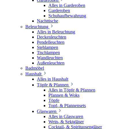
Garderoben
Alles in Garderoben
Garderoben
Schuhaufbewahrung
Nachttische
Beleuchtung
Alles in Beleuchtung
Deckenleuchten
Pendelleuchten
Stehlampen
Tischlampen
Wandleuchten
Außenleuchten
Badmöbel
Haushalt
Alles in Haushalt
Töpfe & Pfannen
Alles in Töpfe & Pfannen
Pfannen & Woks
Töpfe
Topf- & Pfannensets
Glaswaren
Alles in Glaswaren
Wein- & Sektgläser
Cocktail- & Spirituosengläser