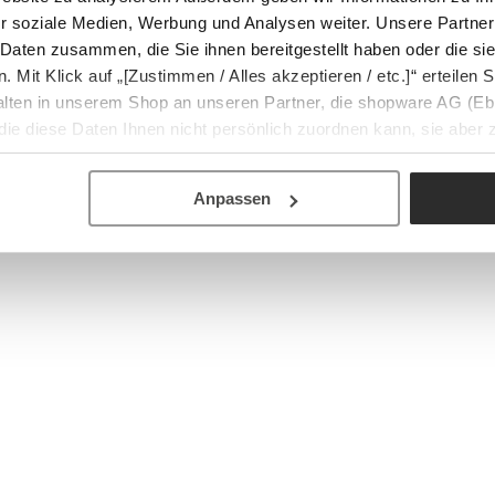
r soziale Medien, Werbung und Analysen weiter. Unsere Partner
 Daten zusammen, die Sie ihnen bereitgestellt haben oder die s
Mit Klick auf „[Zustimmen / Alles akzeptieren / etc.]“ erteilen Si
halten in unserem Shop an unseren Partner, die shopware AG (Eb
ie diese Daten Ihnen nicht persönlich zuordnen kann, sie aber
tverhaltensanalysen) verarbeiten darf.
Anpassen