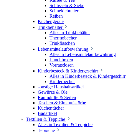
Kaffee & Tee
Schüsseln & Siebe
Schneidebretter
Reiben
Küchengeräte
Trinkbehälter
Alles in Trinkbehälter
Thermobecher
Trinkflaschen
Lebensmittelaufbewahrung
Alles in Lebensmittelaufbewahrung
Lunchboxen
Vorratsdosen
Kinderbesteck & Kindergeschirr
Alles in Kinderbesteck & Kindergeschirr
Kinderbecher
sonstige Haushaltsartikel
Gewürze & Öle
Raumdüfte & Seifen
Taschen & Einkaufskörbe
Küchentücher
Badartikel
Textilien & Teppiche
Alles in Textilien & Teppiche
Teppiche