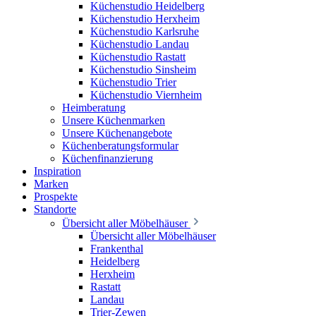
Küchenstudio Heidelberg
Küchenstudio Herxheim
Küchenstudio Karlsruhe
Küchenstudio Landau
Küchenstudio Rastatt
Küchenstudio Sinsheim
Küchenstudio Trier
Küchenstudio Viernheim
Heimberatung
Unsere Küchenmarken
Unsere Küchenangebote
Küchenberatungsformular
Küchenfinanzierung
Inspiration
Marken
Prospekte
Standorte
Übersicht aller Möbelhäuser
Übersicht aller Möbelhäuser
Frankenthal
Heidelberg
Herxheim
Rastatt
Landau
Trier-Zewen