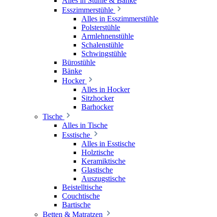
Alles in Stühle & Bänke
Esszimmerstühle
Alles in Esszimmerstühle
Polsterstühle
Armlehnenstühle
Schalenstühle
Schwingstühle
Bürostühle
Bänke
Hocker
Alles in Hocker
Sitzhocker
Barhocker
Tische
Alles in Tische
Esstische
Alles in Esstische
Holztische
Keramiktische
Glastische
Auszugstische
Beistelltische
Couchtische
Bartische
Betten & Matratzen