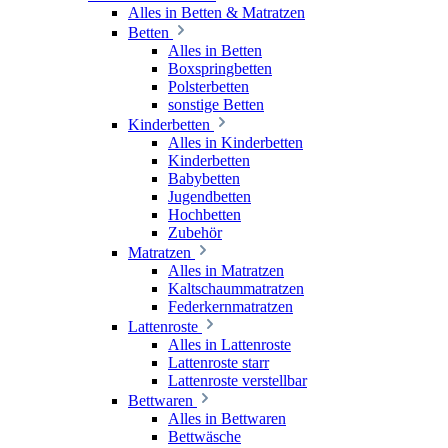
Alles in Betten & Matratzen
Betten
Alles in Betten
Boxspringbetten
Polsterbetten
sonstige Betten
Kinderbetten
Alles in Kinderbetten
Kinderbetten
Babybetten
Jugendbetten
Hochbetten
Zubehör
Matratzen
Alles in Matratzen
Kaltschaummatratzen
Federkernmatratzen
Lattenroste
Alles in Lattenroste
Lattenroste starr
Lattenroste verstellbar
Bettwaren
Alles in Bettwaren
Bettwäsche