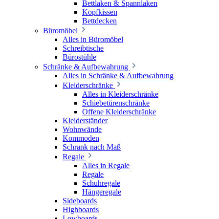
Bettlaken & Spannlaken
Kopfkissen
Bettdecken
Büromöbel
Alles in Büromöbel
Schreibtische
Bürostühle
Schränke & Aufbewahrung
Alles in Schränke & Aufbewahrung
Kleiderschränke
Alles in Kleiderschränke
Schiebetürenschränke
Offene Kleiderschränke
Kleiderständer
Wohnwände
Kommoden
Schrank nach Maß
Regale
Alles in Regale
Regale
Schuhregale
Hängeregale
Sideboards
Highboards
Lowboards