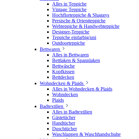
Alles in Teppiche
Vintage Teppiche
Hochflorteppiche & Shaggys
Persische & Orientteppiche
Webteppiche & Handwebteppiche
Designer-Teppiche
Teppiche einfarbig/uni
Outdoorteppiche
Bettwaren
Alles in Bettwaren
Bettlaken & Spannlaken
Bettwäsche
Kopfkissen
Bettdecken
Wohndecken & Plaids
Alles in Wohndecken & Plaids
Wohndecken
Plaids
Badtextilien
Alles in Badtextilien
Gästetücher
Handtücher
Duschtücher
Waschlappen & Waschhandschuhe