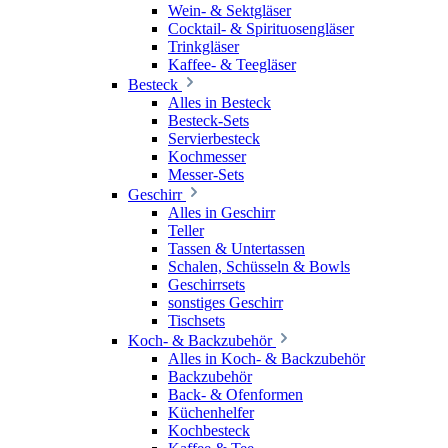
Wein- & Sektgläser
Cocktail- & Spirituosengläser
Trinkgläser
Kaffee- & Teegläser
Besteck
Alles in Besteck
Besteck-Sets
Servierbesteck
Kochmesser
Messer-Sets
Geschirr
Alles in Geschirr
Teller
Tassen & Untertassen
Schalen, Schüsseln & Bowls
Geschirrsets
sonstiges Geschirr
Tischsets
Koch- & Backzubehör
Alles in Koch- & Backzubehör
Backzubehör
Back- & Ofenformen
Küchenhelfer
Kochbesteck