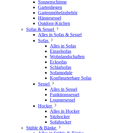
Sonnenschirme
Gartenliegen
Gartenmöbelzubehör
Hängesessel
Outdoor-Küchen
Sofas & Sessel
Alles in Sofas & Sessel
Sofas
Alles in Sofas
Einzelsofas
Wohnlandschaften
Ecksofas
Schlafsofas
Sofamodule
Konfigurierbare Sofas
Sessel
Alles in Sessel
Funktionssessel
Loungesessel
Hocker
Alles in Hocker
Sitzhocker
Sofahocker
Stühle & Bänke