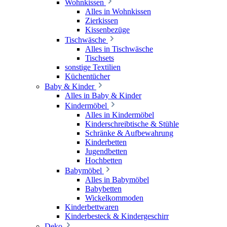
Wohnkissen
Alles in Wohnkissen
Zierkissen
Kissenbezüge
Tischwäsche
Alles in Tischwäsche
Tischsets
sonstige Textilien
Küchentücher
Baby & Kinder
Alles in Baby & Kinder
Kindermöbel
Alles in Kindermöbel
Kinderschreibtische & Stühle
Schränke & Aufbewahrung
Kinderbetten
Jugendbetten
Hochbetten
Babymöbel
Alles in Babymöbel
Babybetten
Wickelkommoden
Kinderbettwaren
Kinderbesteck & Kindergeschirr
Deko