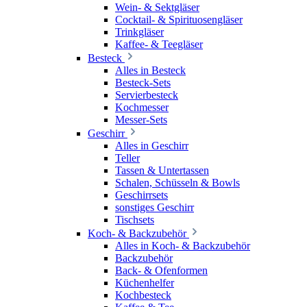
Wein- & Sektgläser
Cocktail- & Spirituosengläser
Trinkgläser
Kaffee- & Teegläser
Besteck
Alles in Besteck
Besteck-Sets
Servierbesteck
Kochmesser
Messer-Sets
Geschirr
Alles in Geschirr
Teller
Tassen & Untertassen
Schalen, Schüsseln & Bowls
Geschirrsets
sonstiges Geschirr
Tischsets
Koch- & Backzubehör
Alles in Koch- & Backzubehör
Backzubehör
Back- & Ofenformen
Küchenhelfer
Kochbesteck