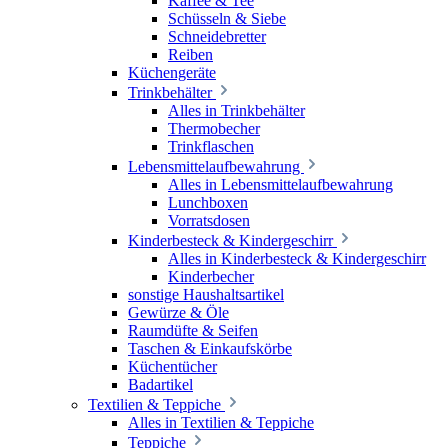
Kaffee & Tee
Schüsseln & Siebe
Schneidebretter
Reiben
Küchengeräte
Trinkbehälter
Alles in Trinkbehälter
Thermobecher
Trinkflaschen
Lebensmittelaufbewahrung
Alles in Lebensmittelaufbewahrung
Lunchboxen
Vorratsdosen
Kinderbesteck & Kindergeschirr
Alles in Kinderbesteck & Kindergeschirr
Kinderbecher
sonstige Haushaltsartikel
Gewürze & Öle
Raumdüfte & Seifen
Taschen & Einkaufskörbe
Küchentücher
Badartikel
Textilien & Teppiche
Alles in Textilien & Teppiche
Teppiche