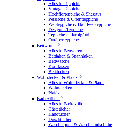
Alles in Teppiche
Vintage Teppiche
Hochflorteppiche & Shaggys
Persische & Orientteppiche
Webteppiche & Handwebteppiche
Designer-Teppiche
Teppiche einfarbig/uni
Outdoorteppiche
Bettwaren
Alles in Bettwaren
Bettlaken & Spannlaken
Bettwäsche
Kopfkissen
Bettdecken
Wohndecken & Plaids
Alles in Wohndecken & Plaids
Wohndecken
Plaids
Badtextilien
Alles in Badtextilien
Gästetücher
Handtücher
Duschtücher
Waschlappen & Waschhandschuhe