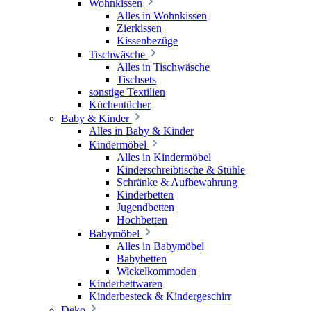
Wohnkissen
Alles in Wohnkissen
Zierkissen
Kissenbezüge
Tischwäsche
Alles in Tischwäsche
Tischsets
sonstige Textilien
Küchentücher
Baby & Kinder
Alles in Baby & Kinder
Kindermöbel
Alles in Kindermöbel
Kinderschreibtische & Stühle
Schränke & Aufbewahrung
Kinderbetten
Jugendbetten
Hochbetten
Babymöbel
Alles in Babymöbel
Babybetten
Wickelkommoden
Kinderbettwaren
Kinderbesteck & Kindergeschirr
Deko