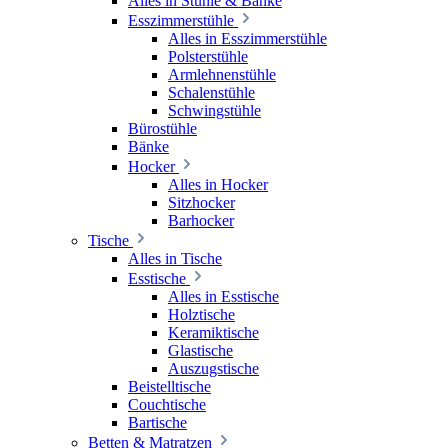
Alles in Stühle & Bänke
Esszimmerstühle
Alles in Esszimmerstühle
Polsterstühle
Armlehnenstühle
Schalenstühle
Schwingstühle
Bürostühle
Bänke
Hocker
Alles in Hocker
Sitzhocker
Barhocker
Tische
Alles in Tische
Esstische
Alles in Esstische
Holztische
Keramiktische
Glastische
Auszugstische
Beistelltische
Couchtische
Bartische
Betten & Matratzen