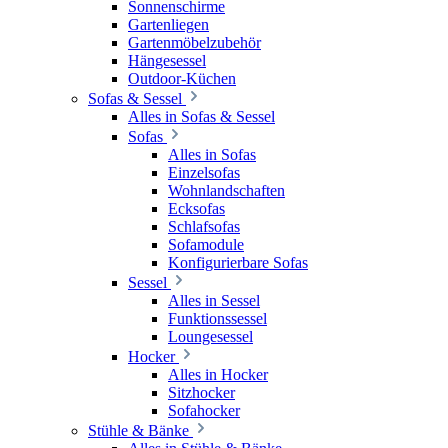
Sonnenschirme
Gartenliegen
Gartenmöbelzubehör
Hängesessel
Outdoor-Küchen
Sofas & Sessel
Alles in Sofas & Sessel
Sofas
Alles in Sofas
Einzelsofas
Wohnlandschaften
Ecksofas
Schlafsofas
Sofamodule
Konfigurierbare Sofas
Sessel
Alles in Sessel
Funktionssessel
Loungesessel
Hocker
Alles in Hocker
Sitzhocker
Sofahocker
Stühle & Bänke