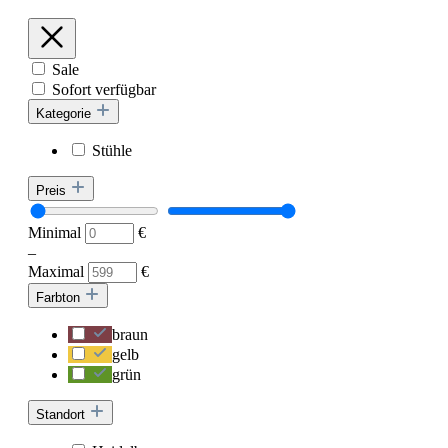
Sale
Sofort verfügbar
Kategorie
Stühle
Preis
Minimal
€
–
Maximal
€
Farbton
braun
gelb
grün
Standort