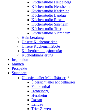
Küchenstudio Heidelberg
Küchenstudio Herxheim
Küchenstudio Karlsruhe
Küchenstudio Landau
Küchenstudio Rastatt
Küchenstudio Sinsheim
Küchenstudio Trier
Küchenstudio Viernheim
Heimberatung
Unsere Küchenmarken
Unsere Küchenangebote
Küchenberatungsformular
Küchenfinanzierung
Inspiration
Marken
Prospekte
Standorte
Übersicht aller Möbelhäuser
Übersicht aller Möbelhäuser
Frankenthal
Heidelberg
Herxheim
Rastatt
Landau
Trier-Zewen