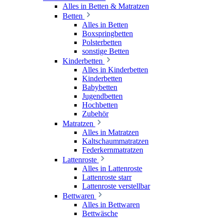
Alles in Betten & Matratzen
Betten
Alles in Betten
Boxspringbetten
Polsterbetten
sonstige Betten
Kinderbetten
Alles in Kinderbetten
Kinderbetten
Babybetten
Jugendbetten
Hochbetten
Zubehör
Matratzen
Alles in Matratzen
Kaltschaummatratzen
Federkernmatratzen
Lattenroste
Alles in Lattenroste
Lattenroste starr
Lattenroste verstellbar
Bettwaren
Alles in Bettwaren
Bettwäsche