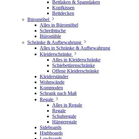
Bettlaken & Spannlaken
Kopfkissen
Bettdecken
Büromöbel
Alles in Büromöbel
Schreibtische
Bürostühle
Schränke & Aufbewahrung
Alles in Schränke & Aufbewahrung
Kleiderschränke
Alles in Kleiderschränke
Schiebetürenschränke
Offene Kleiderschränke
Kleiderständer
Wohnwände
Kommoden
Schrank nach Maß
Regale
Alles in Regale
Regale
Schuhregale
Hängeregale
Sideboards
Highboards
Lowboards