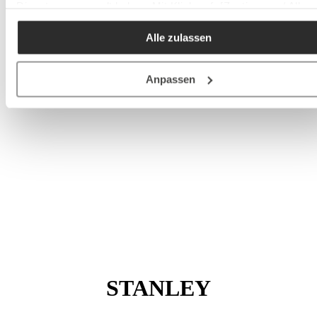
Dienste gesammelt haben. Mit Klick auf „[Zustimmen / Alles
akzeptieren / etc.]“ erteilen Sie Ihre Einwilligung auch in die
Alle zulassen
Weitergabe über Ihr Verhalten in unserem Shop an unseren
Partner, die shopware AG (Ebbinghoff 10, 48624 Schöppinge
Deutschland), die diese Daten Ihnen nicht persönlich zuordn
Anpassen
kann, sie aber zu eigenen Zwecken (z.B.
Produktverbesserungen, Marktverhaltensanalysen) verarbei
darf.
STANLEY