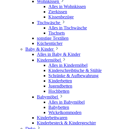
Wohnkissen
Alles in Wohnkissen
Zierkissen
Kissenbezüge
Tischwäsche
Alles in Tischwäsche
Tischsets
sonstige Textilien
Küchentücher
Baby & Kinder
Alles in Baby & Kinder
Kindermöbel
Alles in Kindermöbel
Kinderschreibtische & Stühle
Schränke & Aufbewahrung
Kinderbetten
Jugendbetten
Hochbetten
Babymöbel
Alles in Babymöbel
Babybetten
Wickelkommoden
Kinderbettwaren
Kinderbesteck & Kindergeschirr
Deko