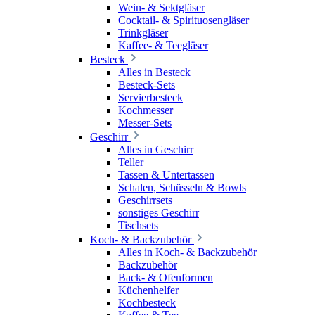
Wein- & Sektgläser
Cocktail- & Spirituosengläser
Trinkgläser
Kaffee- & Teegläser
Besteck
Alles in Besteck
Besteck-Sets
Servierbesteck
Kochmesser
Messer-Sets
Geschirr
Alles in Geschirr
Teller
Tassen & Untertassen
Schalen, Schüsseln & Bowls
Geschirrsets
sonstiges Geschirr
Tischsets
Koch- & Backzubehör
Alles in Koch- & Backzubehör
Backzubehör
Back- & Ofenformen
Küchenhelfer
Kochbesteck