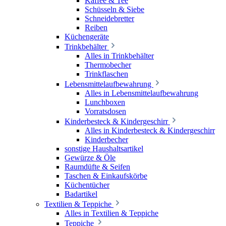
Kaffee & Tee
Schüsseln & Siebe
Schneidebretter
Reiben
Küchengeräte
Trinkbehälter
Alles in Trinkbehälter
Thermobecher
Trinkflaschen
Lebensmittelaufbewahrung
Alles in Lebensmittelaufbewahrung
Lunchboxen
Vorratsdosen
Kinderbesteck & Kindergeschirr
Alles in Kinderbesteck & Kindergeschirr
Kinderbecher
sonstige Haushaltsartikel
Gewürze & Öle
Raumdüfte & Seifen
Taschen & Einkaufskörbe
Küchentücher
Badartikel
Textilien & Teppiche
Alles in Textilien & Teppiche
Teppiche