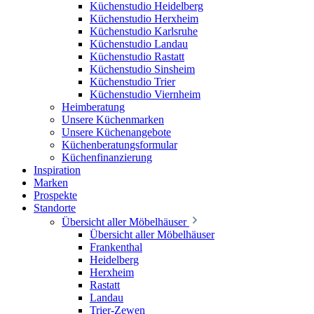
Küchenstudio Heidelberg
Küchenstudio Herxheim
Küchenstudio Karlsruhe
Küchenstudio Landau
Küchenstudio Rastatt
Küchenstudio Sinsheim
Küchenstudio Trier
Küchenstudio Viernheim
Heimberatung
Unsere Küchenmarken
Unsere Küchenangebote
Küchenberatungsformular
Küchenfinanzierung
Inspiration
Marken
Prospekte
Standorte
Übersicht aller Möbelhäuser
Übersicht aller Möbelhäuser
Frankenthal
Heidelberg
Herxheim
Rastatt
Landau
Trier-Zewen