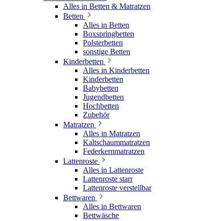
Alles in Betten & Matratzen
Betten
Alles in Betten
Boxspringbetten
Polsterbetten
sonstige Betten
Kinderbetten
Alles in Kinderbetten
Kinderbetten
Babybetten
Jugendbetten
Hochbetten
Zubehör
Matratzen
Alles in Matratzen
Kaltschaummatratzen
Federkernmatratzen
Lattenroste
Alles in Lattenroste
Lattenroste starr
Lattenroste verstellbar
Bettwaren
Alles in Bettwaren
Bettwäsche