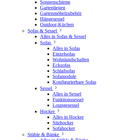
Sonnenschirme
Gartenliegen
Gartenmöbelzubehör
Hängesessel
Outdoor-Küchen
Sofas & Sessel
Alles in Sofas & Sessel
Sofas
Alles in Sofas
Einzelsofas
Wohnlandschaften
Ecksofas
Schlafsofas
Sofamodule
Konfigurierbare Sofas
Sessel
Alles in Sessel
Funktionssessel
Loungesessel
Hocker
Alles in Hocker
Sitzhocker
Sofahocker
Stühle & Bänke