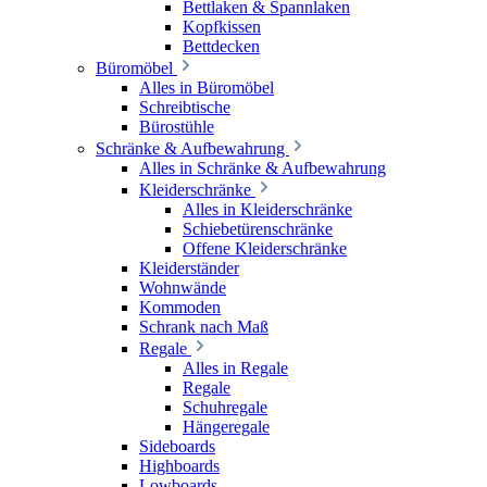
Bettlaken & Spannlaken
Kopfkissen
Bettdecken
Büromöbel
Alles in Büromöbel
Schreibtische
Bürostühle
Schränke & Aufbewahrung
Alles in Schränke & Aufbewahrung
Kleiderschränke
Alles in Kleiderschränke
Schiebetürenschränke
Offene Kleiderschränke
Kleiderständer
Wohnwände
Kommoden
Schrank nach Maß
Regale
Alles in Regale
Regale
Schuhregale
Hängeregale
Sideboards
Highboards
Lowboards