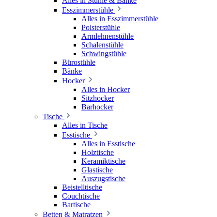
Alles in Stühle & Bänke
Esszimmerstühle
Alles in Esszimmerstühle
Polsterstühle
Armlehnenstühle
Schalenstühle
Schwingstühle
Bürostühle
Bänke
Hocker
Alles in Hocker
Sitzhocker
Barhocker
Tische
Alles in Tische
Esstische
Alles in Esstische
Holztische
Keramiktische
Glastische
Auszugstische
Beistelltische
Couchtische
Bartische
Betten & Matratzen