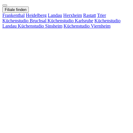
Filiale finden
Frankenthal
Heidelberg
Landau
Herxheim
Rastatt
Trier
Küchenstudio Bruchsal
Küchenstudio Karlsruhe
Küchenstudio
Landau
Küchenstudio Sinsheim
Küchenstudio Viernheim