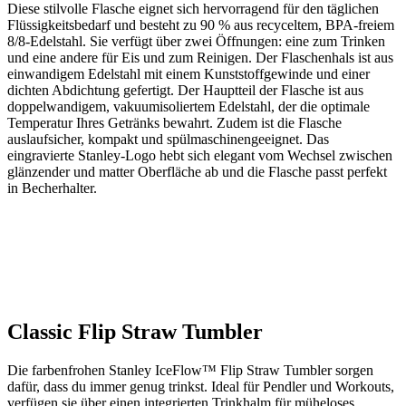
Diese stilvolle Flasche eignet sich hervorragend für den täglichen
Flüssigkeitsbedarf und besteht zu 90 % aus recyceltem, BPA-freiem
8/8-Edelstahl. Sie verfügt über zwei Öffnungen: eine zum Trinken
und eine andere für Eis und zum Reinigen. Der Flaschenhals ist aus
einwandigem Edelstahl mit einem Kunststoffgewinde und einer
dichten Abdichtung gefertigt. Der Hauptteil der Flasche ist aus
doppelwandigem, vakuumisoliertem Edelstahl, der die optimale
Temperatur Ihres Getränks bewahrt. Zudem ist die Flasche
auslaufsicher, kompakt und spülmaschinengeeignet. Das
eingravierte Stanley-Logo hebt sich elegant vom Wechsel zwischen
glänzender und matter Oberfläche ab und die Flasche passt perfekt
in Becherhalter.
Classic Flip Straw Tumbler
Die farbenfrohen Stanley IceFlow™ Flip Straw Tumbler sorgen
dafür, dass du immer genug trinkst. Ideal für Pendler und Workouts,
verfügen sie über einen integrierten Trinkhalm für müheloses