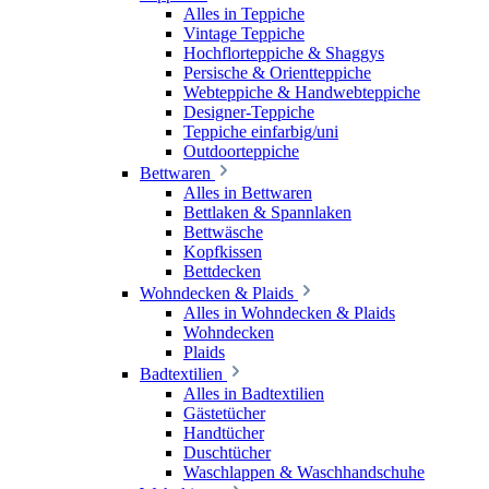
Alles in Teppiche
Vintage Teppiche
Hochflorteppiche & Shaggys
Persische & Orientteppiche
Webteppiche & Handwebteppiche
Designer-Teppiche
Teppiche einfarbig/uni
Outdoorteppiche
Bettwaren
Alles in Bettwaren
Bettlaken & Spannlaken
Bettwäsche
Kopfkissen
Bettdecken
Wohndecken & Plaids
Alles in Wohndecken & Plaids
Wohndecken
Plaids
Badtextilien
Alles in Badtextilien
Gästetücher
Handtücher
Duschtücher
Waschlappen & Waschhandschuhe